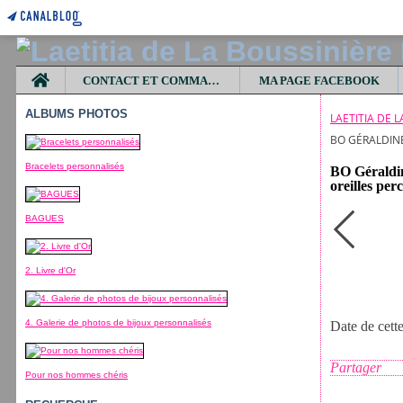
Home
CONTACT ET COMMANDES
MA PAGE FACEBOOK
ALBUMS PHOTOS
LAETITIA DE 
BO GÉRALDINE
Bracelets personnalisés
BO Géraldine
oreilles per
BAGUES
2. Livre d'Or
4. Galerie de photos de bijoux personnalisés
Date de cett
Partager
Pour nos hommes chéris