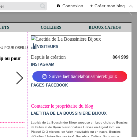
Connexion
+
Créer mon blog
LETS
COLLIERS
BIJOUX CATHOS
VISITEURS
OU POUR OREILLES PERCÉES
Depuis la création
864 999
lip ou pour
INSTAGRAM
Suivre laetitiadelaboussinierebijoux
PAGES FACEBOOK
Contacter le propriétaire du blog
LAETITIA DE LA BOUSSINIÈRE BIJOUX
Laetitia de La Boussinière Bijoux propose un large choix de Boucles
d'Oreilles et de Bijoux Personnalisés Gravés en Argent 925, en
Plaqué Or 3 microns, en Acier Inoxydable ou en nacre. Boucles
d'Oreilles (clip/oreilles percées), Bracelets, Colliers, Boutons de