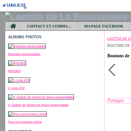
Home
CONTACT ET COMMANDES
MA PAGE FACEBOOK
ALBUMS PHOTOS
LAETITIA DE 
BOUTONS DE M
Bracelets personnalisés
Boutons de 
BAGUES
2. Livre d'Or
Partager
4. Galerie de photos de bijoux personnalisés
Pour nos hommes chéris