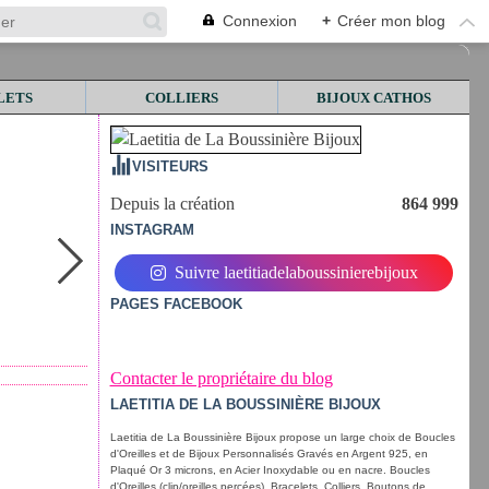
Connexion
+
Créer mon blog
LETS
COLLIERS
BIJOUX CATHOS
VISITEURS
Depuis la création
864 999
INSTAGRAM
Suivre laetitiadelaboussinierebijoux
PAGES FACEBOOK
Contacter le propriétaire du blog
LAETITIA DE LA BOUSSINIÈRE BIJOUX
Laetitia de La Boussinière Bijoux propose un large choix de Boucles
d'Oreilles et de Bijoux Personnalisés Gravés en Argent 925, en
Plaqué Or 3 microns, en Acier Inoxydable ou en nacre. Boucles
d'Oreilles (clip/oreilles percées), Bracelets, Colliers, Boutons de