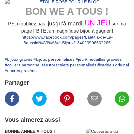
BON WE A TOUS !
UN JEU
jusqu'à mardi
PS. n'oubliez pas,
,
sur ma
page FB ! Et un magnifique bijou à gagner !
https://www.facebook.com/pages/Laetitia-de-La-
Boussini%C3%A8re-Bijoux/134020906662265
#bijoux gravés
#bijoux personnalisés
#jeu
#médailles gravées
#colliers personnalisés
#bracelets personnalisés
#cadeau original
#nacres gravées
Partager
Vous aimerez aussi
BONNE ANNEE A TOUS !