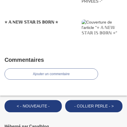
⭐️ 𝔸 ℕ𝔼𝕎 𝕊𝕋𝔸ℝ 𝕀𝕊 𝔹𝕆ℝℕ ⭐️
Commentaires
Ajouter un commentaire
< - NOUVEAUTE -
- COLLIER PERLE - >
Hébergé par Canalblog