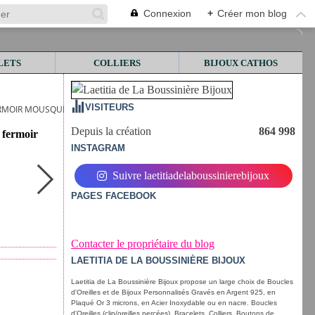
Connexion
+
Créer mon blog
LETS
COLLIERS
BIJOUX CATHOS
VISITEURS
U FERMOIR MOUSQUETON, AU CHOIX
Depuis la création
864 998
u fermoir
INSTAGRAM
Suivre laetitiadelaboussinierebijoux
PAGES FACEBOOK
Contacter le propriétaire du blog
LAETITIA DE LA BOUSSINIÈRE BIJOUX
Laetitia de La Boussinière Bijoux propose un large choix de Boucles
d'Oreilles et de Bijoux Personnalisés Gravés en Argent 925, en
Plaqué Or 3 microns, en Acier Inoxydable ou en nacre. Boucles
d'Oreilles (clip/oreilles percées), Bracelets, Colliers, Boutons de