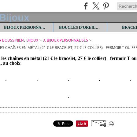
BIJOUX PERSONNALISES
BOUCLES D'OREILLES
BRACE
LA BOUSSINIÈRE BIJOUX
>
3. BIJOUX PERSONNALISÉS
>
 LES CHAÎNES EN MÉTAL (21 € LE BRACELET, 27 € LE COLLIER) - FERMOIR T O
 les chaînes en métal (21 € le bracelet, 27 € le collier) - fermoir T o
, au choix