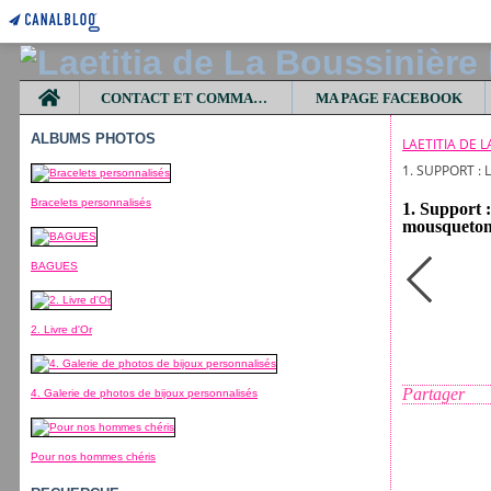
Home
CONTACT ET COMMANDES
MA PAGE FACEBOOK
ALBUMS PHOTOS
LAETITIA DE 
1. SUPPORT :
Bracelets personnalisés
1. Support :
mousqueton
BAGUES
2. Livre d'Or
Partager
4. Galerie de photos de bijoux personnalisés
Pour nos hommes chéris