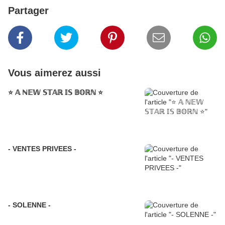
Partager
Vous aimerez aussi
⭐️ 𝔸 ℕ𝔼𝕎 𝕊𝕋𝔸ℝ 𝕀𝕊 𝔹𝕆ℝℕ ⭐️
- VENTES PRIVEES -
- SOLENNE -