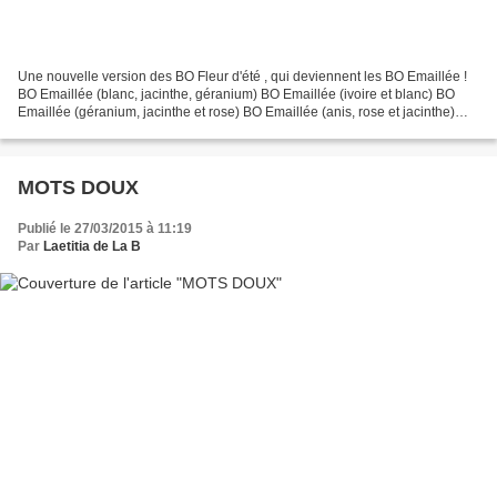
Une nouvelle version des BO Fleur d'été , qui deviennent les BO Emaillée !
BO Emaillée (blanc, jacinthe, géranium) BO Emaillée (ivoire et blanc) BO
Emaillée (géranium, jacinthe et rose) BO Emaillée (anis, rose et jacinthe)
Des boucles gaies et légères...
MOTS DOUX
Publié le 27/03/2015 à 11:19
Par
Laetitia de La B