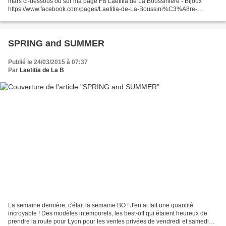
mars ci-dessous ou sur ma page FB Laetitia de La Boussinière - Bijoux
https://www.facebook.com/pages/Laetitia-de-La-Boussini%C3%A8re-
Bijoux/134020906662265 Un cadeau surprise...
SPRING and SUMMER
Publié le 24/03/2015 à 07:37
Par
Laetitia de La B
La semaine dernière, c'était la semaine BO ! J'en ai fait une quantité
incroyable ! Des modèles intemporels, les best-off qui étaient heureux de
prendre la route pour Lyon pour les ventes privées de vendredi et samedi