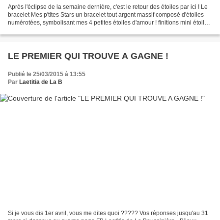
Après l'éclipse de la semaine dernière, c'est le retour des étoiles par ici ! Le
bracelet Mes p'tites Stars un bracelet tout argent massif composé d'étoiles
numérotées, symbolisant mes 4 petites étoiles d'amour ! finitions mini étoile
argent massif et...
LE PREMIER QUI TROUVE A GAGNE !
Publié le 25/03/2015 à 13:55
Par
Laetitia de La B
Si je vous dis 1er avril, vous me dites quoi ????? Vos réponses jusqu'au 31