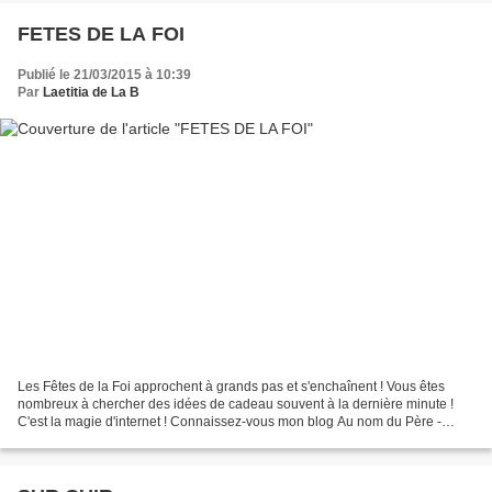
FETES DE LA FOI
Publié le 21/03/2015 à 10:39
Par
Laetitia de La B
Les Fêtes de la Foi approchent à grands pas et s'enchaînent ! Vous êtes
nombreux à chercher des idées de cadeau souvent à la dernière minute !
C'est la magie d'internet ! Connaissez-vous mon blog Au nom du Père -
Bijoux (clik) et sa page FB ? Il vous...