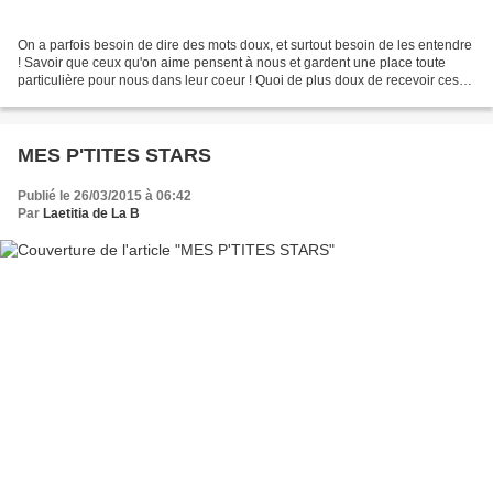
On a parfois besoin de dire des mots doux, et surtout besoin de les entendre
! Savoir que ceux qu'on aime pensent à nous et gardent une place toute
particulière pour nous dans leur coeur ! Quoi de plus doux de recevoir ces
mots sur un beau bijou et de...
MES P'TITES STARS
Publié le 26/03/2015 à 06:42
Par
Laetitia de La B