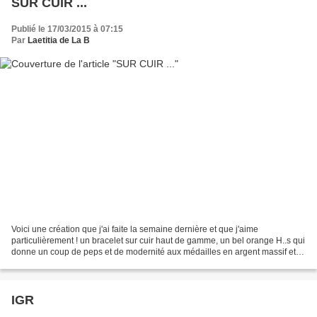
SUR CUIR ...
Publié le 17/03/2015 à 07:15
Par
Laetitia de La B
Voici une création que j'ai faite la semaine dernière et que j'aime
particulièrement ! un bracelet sur cuir haut de gamme, un bel orange H..s qui
donne un coup de peps et de modernité aux médailles en argent massif et à
la Croix en métal un bracelet personnalisé...
IGR