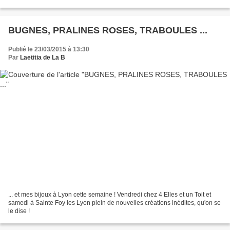
prochains ! Mais aussi des nouveautés,...
BUGNES, PRALINES ROSES, TRABOULES ...
Publié le 23/03/2015 à 13:30
Par
Laetitia de La B
... et mes bijoux à Lyon cette semaine ! Vendredi chez 4 Elles et un Toit et
samedi à Sainte Foy les Lyon plein de nouvelles créations inédites, qu'on se
le dise !