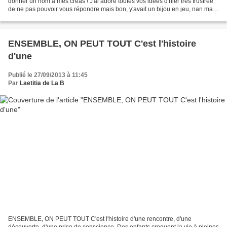
donner un nom à mes créas ! J'ai adoré toutes vos idées d'hier très frustrée
de ne pas pouvoir vous répondre mais bon, y'avait un bijou en jeu, nan mais
! Vous m'avez bien fait rire...
ENSEMBLE, ON PEUT TOUT C'est l'histoire
d'une
Publié le 27/09/2013 à 11:45
Par
Laetitia de La B
ENSEMBLE, ON PEUT TOUT C'est l'histoire d'une rencontre, d'une
découverte, d'une prise de conscience. Des enfants croquent la vie à pleines