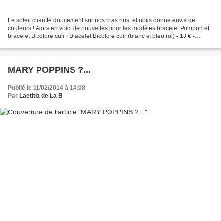
Le soleil chauffe doucement sur nos bras nus, et nous donne envie de
couleurs ! Alors en voici de nouvelles pour les modèles bracelet Pompon et
bracelet Bicolore cuir ! Bracelet Bicolore cuir (blanc et bleu roi) - 18 € -
Bracelet Bicolore cuir (blanc...
MARY POPPINS ?...
Publié le 11/02/2014 à 14:08
Par
Laetitia de La B