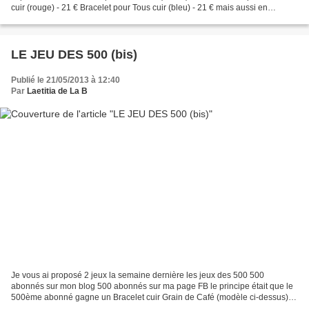
cuir (rouge) - 21 € Bracelet pour Tous cuir (bleu) - 21 € mais aussi en
orange, vert, gris clair, jaune...
LE JEU DES 500 (bis)
Publié le 21/05/2013 à 12:40
Par
Laetitia de La B
Je vous ai proposé 2 jeux la semaine dernière les jeux des 500 500
abonnés sur mon blog 500 abonnés sur ma page FB le principe était que le
500ème abonné gagne un Bracelet cuir Grain de Café (modèle ci-dessus)
mais ok, j'ai bien entendu ce que vous me...