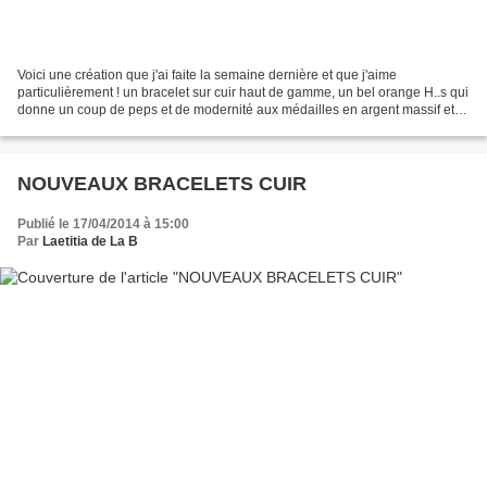
Voici une création que j'ai faite la semaine dernière et que j'aime
particulièrement ! un bracelet sur cuir haut de gamme, un bel orange H..s qui
donne un coup de peps et de modernité aux médailles en argent massif et à
la Croix en métal un bracelet personnalisé...
NOUVEAUX BRACELETS CUIR
Publié le 17/04/2014 à 15:00
Par
Laetitia de La B