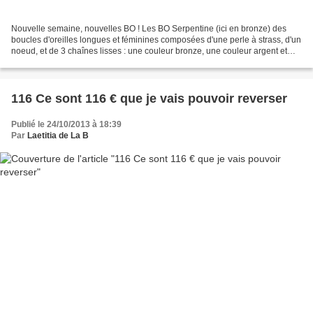
Nouvelle semaine, nouvelles BO ! Les BO Serpentine (ici en bronze) des
boucles d'oreilles longues et féminines composées d'une perle à strass, d'un
noeud, et de 3 chaînes lisses : une couleur bronze, une couleur argent et
une couleur anthracite Ces boucles...
116 Ce sont 116 € que je vais pouvoir reverser
Publié le 24/10/2013 à 18:39
Par
Laetitia de La B