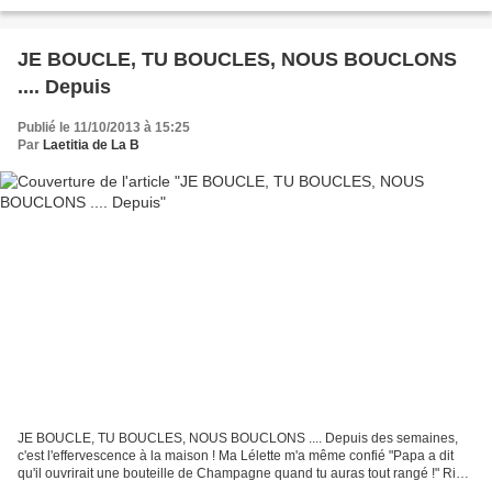
36 € Collier grande Etoile Fil...ante...
JE BOUCLE, TU BOUCLES, NOUS BOUCLONS
.... Depuis
Publié le 11/10/2013 à 15:25
Par
Laetitia de La B
JE BOUCLE, TU BOUCLES, NOUS BOUCLONS .... Depuis des semaines,
c'est l'effervescence à la maison ! Ma Lélette m'a même confié "Papa a dit
qu'il ouvrirait une bouteille de Champagne quand tu auras tout rangé !" Rien
que ça ! En fait, j'avoue, cela fait...