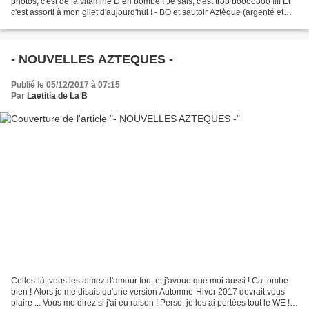
photos, c'est de la vitamine D en bombe ! Je sais, c'est trop booooooo !!!! Et
c'est assorti à mon gilet d'aujourd'hui ! - BO et sautoir Aztèque (argenté et
jaune moutarde) - 37 € les...
- NOUVELLES AZTEQUES -
Publié le 05/12/2017 à 07:15
Par
Laetitia de La B
Celles-là, vous les aimez d'amour fou, et j'avoue que moi aussi ! Ca tombe
bien ! Alors je me disais qu'une version Automne-Hiver 2017 devrait vous
plaire ... Vous me direz si j'ai eu raison ! Perso, je les ai portées tout le WE !