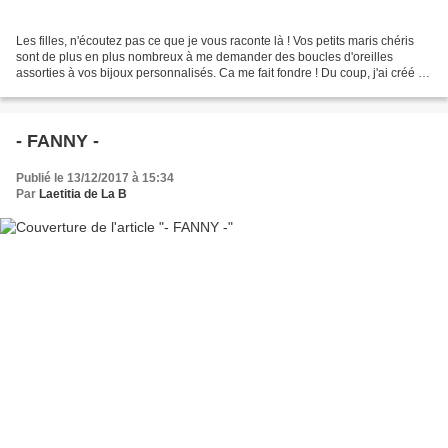
Les filles, n'écoutez pas ce que je vous raconte là ! Vos petits maris chéris
sont de plus en plus nombreux à me demander des boucles d'oreilles
assorties à vos bijoux personnalisés. Ca me fait fondre ! Du coup, j'ai créé la
paire de BO Fanny la semaine...
- FANNY -
Publié le 13/12/2017 à 15:34
Par
Laetitia de La B