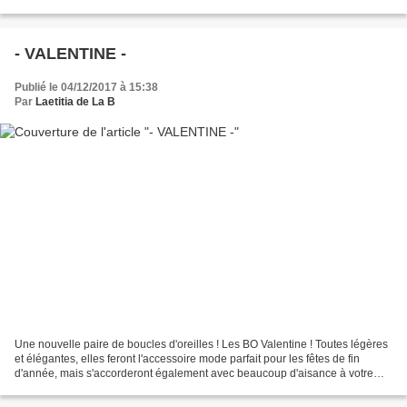
On fêtait la Confirmation...
- VALENTINE -
Publié le 04/12/2017 à 15:38
Par
Laetitia de La B
Une nouvelle paire de boucles d'oreilles ! Les BO Valentine ! Toutes légères
et élégantes, elles feront l'accessoire mode parfait pour les fêtes de fin
d'année, mais s'accorderont également avec beaucoup d'aisance à votre
tenue du quotidien ! BO Valentine...