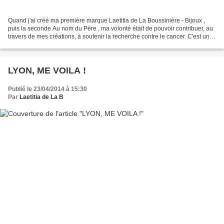
Quand j'ai créé ma première marque Laetitia de La Boussinière - Bijoux ,
puis la seconde Au nom du Père , ma volonté était de pouvoir contribuer, au
travers de mes créations, à soutenir la recherche contre le cancer. C'est une
histoire de famille, une...
LYON, ME VOILA !
Publié le 23/04/2014 à 15:30
Par
Laetitia de La B