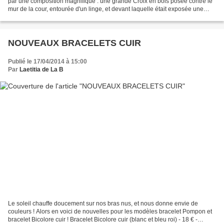
par une composition magnifique : une grande Croix en bois posée contre le
mur de la cour, entourée d'un linge, et devant laquelle était exposée une
petite table Sur cette table...
NOUVEAUX BRACELETS CUIR
Publié le 17/04/2014 à 15:00
Par
Laetitia de La B
Le soleil chauffe doucement sur nos bras nus, et nous donne envie de
couleurs ! Alors en voici de nouvelles pour les modèles bracelet Pompon et
bracelet Bicolore cuir ! Bracelet Bicolore cuir (blanc et bleu roi) - 18 € -