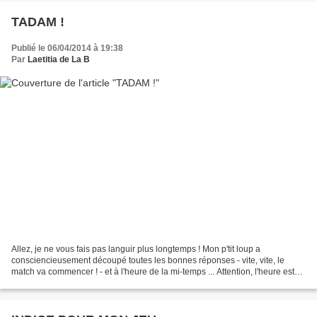
TADAM !
Publié le 06/04/2014 à 19:38
Par
Laetitia de La B
Allez, je ne vous fais pas languir plus longtemps ! Mon p'tit loup a
consciencieusement découpé toutes les bonnes réponses - vite, vite, le
match va commencer ! - et à l'heure de la mi-temps ... Attention, l'heure est
grave, roulement de tambour s'il...