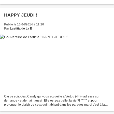
Bracelet Bicolore cuir (blanc...
HAPPY JEUDI !
Publié le 10/04/2014 à 11:20
Par
Laetitia de La B
Car ce soir, c'est Candy qui vous accueille à Vertou (44) - adresse sur
demande - et demain aussi ! Elle est pas belle, la vie ?! ***** et pour
prolonger le plaisir de ceux qui habitent dans les parages mardi c'est à la
maison , avec Fanny et jeudi à...