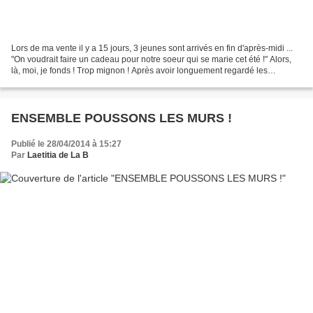
Lors de ma vente il y a 15 jours, 3 jeunes sont arrivés en fin d'après-midi ...
"On voudrait faire un cadeau pour notre soeur qui se marie cet été !" Alors,
là, moi, je fonds ! Trop mignon ! Après avoir longuement regardé les
différents modèles, discuté,...
ENSEMBLE POUSSONS LES MURS !
Publié le 28/04/2014 à 15:27
Par
Laetitia de La B