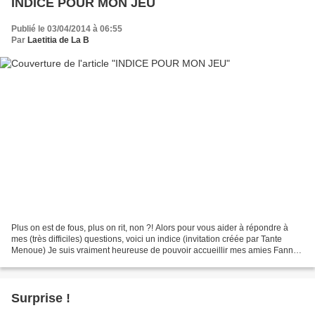
INDICE POUR MON JEU
Publié le 03/04/2014 à 06:55
Par
Laetitia de La B
Plus on est de fous, plus on rit, non ?! Alors pour vous aider à répondre à
mes (très difficiles) questions, voici un indice (invitation créée par Tante
Menoue) Je suis vraiment heureuse de pouvoir accueillir mes amies Fanny
de chez Zouaves & Chipette...
Surprise !