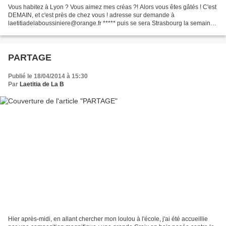
Vous habitez à Lyon ? Vous aimez mes créas ?! Alors vous êtes gâtés ! C'est
DEMAIN, et c'est près de chez vous ! adresse sur demande à
laetitiadelaboussiniere@orange.fr ***** puis se sera Strasbourg la semaine
prochaine, Pornichet, Nantes, Orléans, Clamart,...
PARTAGE
Publié le 18/04/2014 à 15:30
Par
Laetitia de La B
Hier après-midi, en allant chercher mon loulou à l'école, j'ai été accueillie