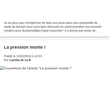
Je ne peux pas m'empêcher de faire une pose dans mes préparatifs de
vente de demain pour vous faire découvrir en avant première ma nouvelle
création pour BusinessMam hyper branchée ! Ca donne pas envie de
travailler, ça ?!!!! Vous gravez le message que...
La pression monte !
Publié le 31/03/2010 à 12:01
Par
Laetitia de La B