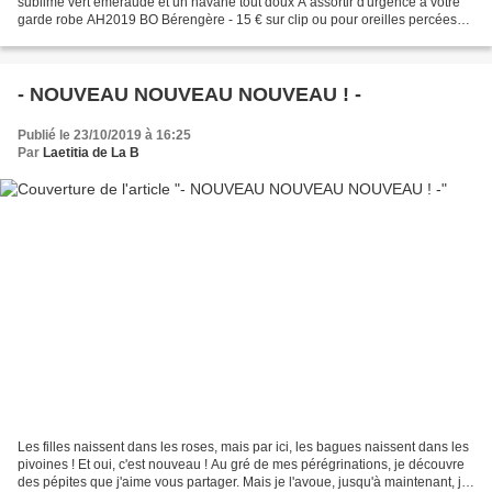
sublime vert émeraude et un havane tout doux A assortir d'urgence à votre
garde robe AH2019 BO Bérengère - 15 € sur clip ou pour oreilles percées
Contact et commandes : laetitia...
- NOUVEAU NOUVEAU NOUVEAU ! -
Publié le 23/10/2019 à 16:25
Par
Laetitia de La B
Les filles naissent dans les roses, mais par ici, les bagues naissent dans les
pivoines ! Et oui, c'est nouveau ! Au gré de mes pérégrinations, je découvre
des pépites que j'aime vous partager. Mais je l'avoue, jusqu'à maintenant, j'ai