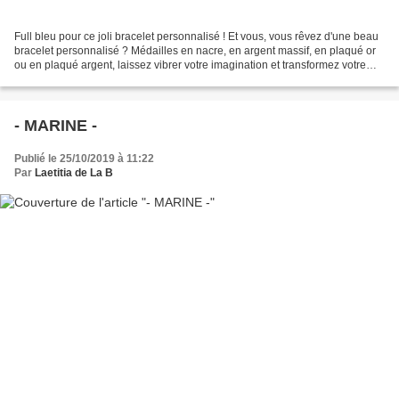
Full bleu pour ce joli bracelet personnalisé ! Et vous, vous rêvez d'une beau
bracelet personnalisé ? Médailles en nacre, en argent massif, en plaqué or
ou en plaqué argent, laissez vibrer votre imagination et transformez votre
belle histoire en bijou...
- MARINE -
Publié le 25/10/2019 à 11:22
Par
Laetitia de La B