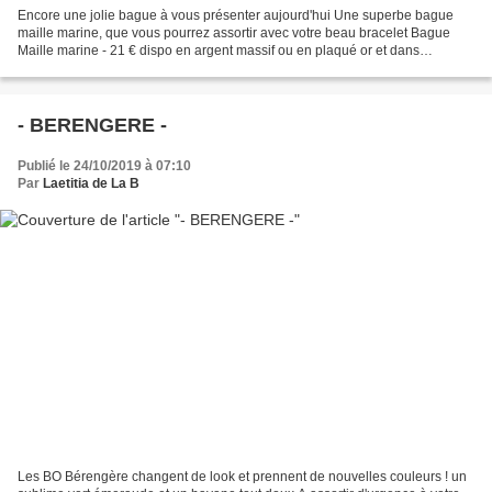
Encore une jolie bague à vous présenter aujourd'hui Une superbe bague
maille marine, que vous pourrez assortir avec votre beau bracelet Bague
Maille marine - 21 € dispo en argent massif ou en plaqué or et dans
plusieurs tailles Contact et commandes :...
- BERENGERE -
Publié le 24/10/2019 à 07:10
Par
Laetitia de La B
Les BO Bérengère changent de look et prennent de nouvelles couleurs ! un