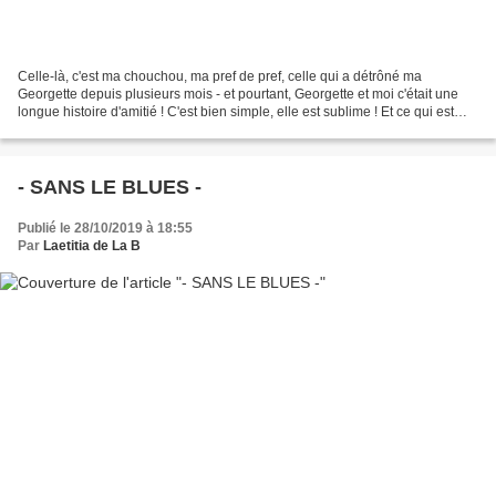
Celle-là, c'est ma chouchou, ma pref de pref, celle qui a détrôné ma
Georgette depuis plusieurs mois - et pourtant, Georgette et moi c'était une
longue histoire d'amitié ! C'est bien simple, elle est sublime ! Et ce qui est
top, c'est qu'elle aime tous...
- SANS LE BLUES -
Publié le 28/10/2019 à 18:55
Par
Laetitia de La B