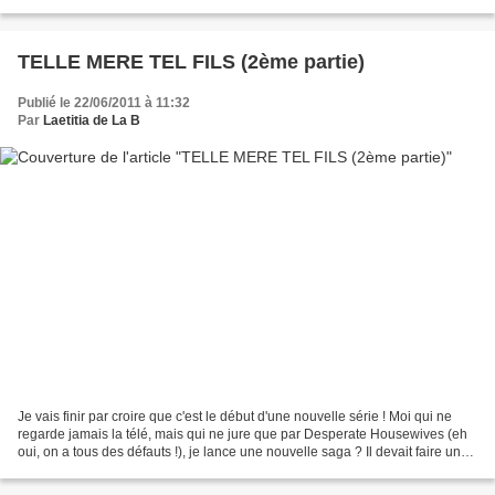
disais donc, je ne prends plus...
TELLE MERE TEL FILS (2ème partie)
Publié le 22/06/2011 à 11:32
Par
Laetitia de La B
Je vais finir par croire que c'est le début d'une nouvelle série ! Moi qui ne
regarde jamais la télé, mais qui ne jure que par Desperate Housewives (eh
oui, on a tous des défauts !), je lance une nouvelle saga ? Il devait faire un
stage de 3 jours ......