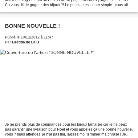
Ca vous dit de gagner des bijoux ?! Le principe est super simple : vous allez
sur le blog Au nom du Père là-bas, vous me...
BONNE NOUVELLE !
Publié le 10/12/2012 à 11:47
Par
Laetitia de La B
Je ne prends plus de commandes pour les bijoux fantaisie car je ne peux
pas garantir une livraison pour Noël et vous appelez ça une bonne nouvelle,
vous ? mais attendez, je n'ai pas fini, laissez moi terminer ma phrase ! Je