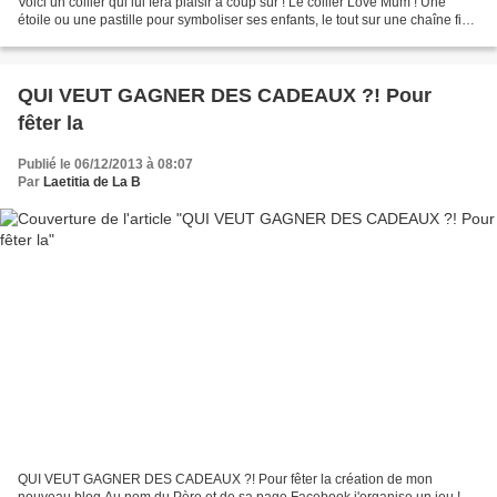
Voici un collier qui lui fera plaisir à coup sûr ! Le collier Love Mum ! Une
étoile ou une pastille pour symboliser ses enfants, le tout sur une chaîne fine
en argent massif. collier...
QUI VEUT GAGNER DES CADEAUX ?! Pour
fêter la
Publié le 06/12/2013 à 08:07
Par
Laetitia de La B
QUI VEUT GAGNER DES CADEAUX ?! Pour fêter la création de mon
nouveau blog Au nom du Père et de sa page Facebook j'organise un jeu !