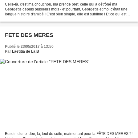
Celle-là, c'est ma chouchou, ma pref de pref, celle qui a détrôné ma
Georgette depuis plusieurs mois - et pourtant, Georgette et moi c'était une
longue histoire d'amitié ! C'est bien simple, elle est sublime ! Et ce qui est
top, c'est qu'elle aime tous...
FETE DES MERES
Publié le 23/05/2017 à 13:50
Par
Laetitia de La B
Besoin d'une idée, là, tout de suite, maintenant pour la FÊTE DES MERES ?!