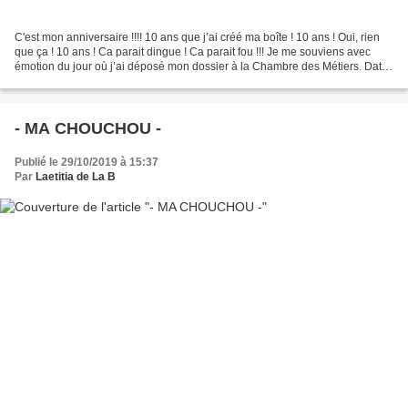
C'est mon anniversaire !!!! 10 ans que j’ai créé ma boîte ! 10 ans ! Oui, rien
que ça ! 10 ans ! Ca parait dingue ! Ca parait fou !!! Je me souviens avec
émotion du jour où j’ai déposé mon dossier à la Chambre des Métiers. Date
de création ... 1er avril...
- MA CHOUCHOU -
Publié le 29/10/2019 à 15:37
Par
Laetitia de La B