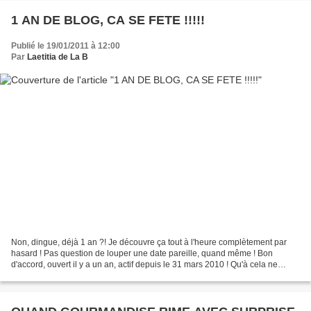
1 AN DE BLOG, CA SE FETE !!!!!
Publié le 19/01/2011 à 12:00
Par
Laetitia de La B
Non, dingue, déjà 1 an ?! Je découvre ça tout à l'heure complètement par
hasard ! Pas question de louper une date pareille, quand même ! Bon
d'accord, ouvert il y a un an, actif depuis le 31 mars 2010 ! Qu'à cela ne
tienne, on fêtera ça deux fois ! Toutes...