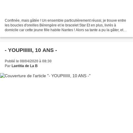
Confinée, mais gâtée ! Un ensemble particulièrement réussi, je trouve entre
les boucles d'oreilles Bérengère et le bracelet Star Et en plus, livrés à
domicile car cette jeune fille habite Nantes ! Alors sa tante a pu la gâter, et
moi lui déposer en cachette...
- YOUPIIIIII, 10 ANS -
Publié le 08/04/2020 à 08:30
Par
Laetitia de La B