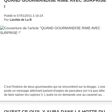
QUAND GOURMANDISE RIME AVEC SURPRISE
!
Publié le 07/01/2011 à 18:24
Par
Laetitia de La B
C'est l'histoire de deux gourmandes qui se rencontrent sur la bloggo. L'une
poste un message alléchant parlant d'orgies de pancakes (on n'a pas idée
de faire saliver les copines !). L'autre lui en demande une au caramel au
beurre salé (ça, c'est moi !)....
QU'EST CE QU'IL Y AURA DANS LA HOTTE DU