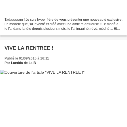
Tadaaaaam ! Je suis hyper fière de vous présenter une nouveauté exclusive,
un modèle que j'ai inventé et créé avec une amie talentueuse ! Ce modèle,
je l'ai dans la tête depuis plusieurs mois, je l'ai imaginé, rêvé, médité ... Et
puis, je l'ai confié...
VIVE LA RENTREE !
Publié le 01/09/2015 à 16:11
Par
Laetitia de La B