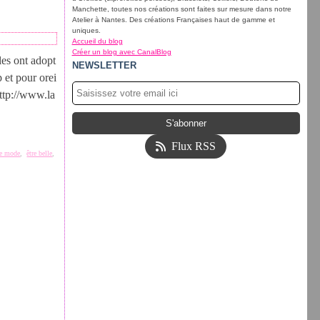
Manchette, toutes nos créations sont faites sur mesure dans notre
Atelier à Nantes. Des créations Françaises haut de gamme et
uniques.
Accueil du blog
Créer un blog avec CanalBlog
les ont adopt
NEWSLETTER
p et pour orei
http://www.la
Flux RSS
de mode
,
être belle
,