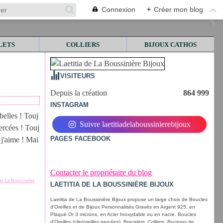
Connexion
+
Créer mon blog
LETS
COLLIERS
BIJOUX CATHOS
VISITEURS
Depuis la création
864 999
INSTAGRAM
belles ! Touj
Suivre laetitiadelaboussinierebijoux
ercées ! Touj
PAGES FACEBOOK
 j'aime ! Mai
Contacter le propriétaire du blog
 de La Boussinière
LAETITIA DE LA BOUSSINIÈRE BIJOUX
Laetitia de La Boussinière Bijoux propose un large choix de Boucles
d'Oreilles et de Bijoux Personnalisés Gravés en Argent 925, en
Plaqué Or 3 microns, en Acier Inoxydable ou en nacre. Boucles
d'Oreilles (clip/oreilles percées), Bracelets, Colliers, Boutons de