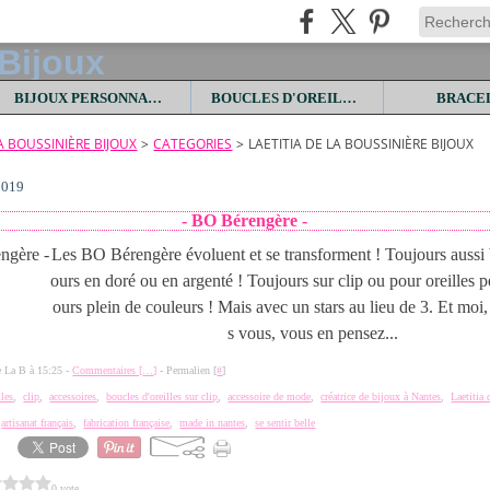
BIJOUX PERSONNALISES
BOUCLES D'OREILLES
BRACE
LA BOUSSINIÈRE BIJOUX
>
CATEGORIES
>
LAETITIA DE LA BOUSSINIÈRE BIJOUX
2019
- BO Bérengère -
Les BO Bérengère évoluent et se transforment ! Toujours aussi 
ours en doré ou en argenté ! Toujours sur clip ou pour oreilles p
ours plein de couleurs ! Mais avec un stars au lieu de 3. Et moi,
s vous, vous en pensez...
de La B à 15:25 -
Commentaires [
…
]
- Permalien [
#
]
lles
,
clip
,
accessoires
,
boucles d'oreilles sur clip
,
accessoire de mode
,
créatrice de bijoux à Nantes
,
Laetitia
,
artisanat français
,
fabrication française
,
made in nantes
,
se sentir belle
0 vote