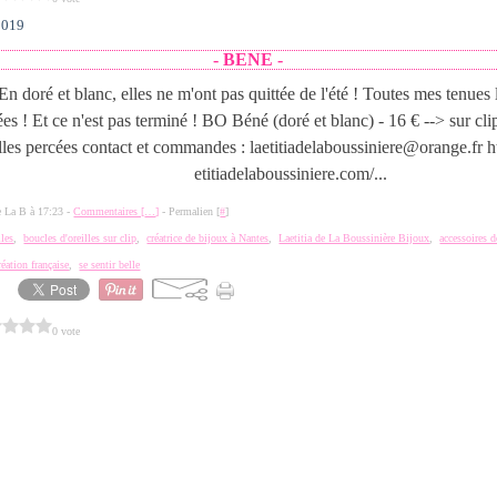
2019
- BENE -
En doré et blanc, elles ne m'ont pas quittée de l'été ! Toutes mes tenues 
ées ! Et ce n'est pas terminé ! BO Béné (doré et blanc) - 16 € --> sur cli
lles percées contact et commandes : laetitiadelaboussiniere@orange.fr 
etitiadelaboussiniere.com/...
de La B à 17:23 -
Commentaires [
…
]
- Permalien [
#
]
lles
,
boucles d'oreilles sur clip
,
créatrice de bijoux à Nantes
,
Laetitia de La Boussinière Bijoux
,
accessoires 
réation française
,
se sentir belle
0 vote