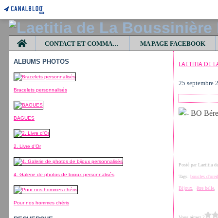
Home
CONTACT ET COMMANDES
MA PAGE FACEBOOK
ALBUMS PHOTOS
LAETITIA DE 
25 septembre 
Bracelets personnalisés
BAGUES
2. Livre d'Or
Posté par Laetitia 
4. Galerie de photos de bijoux personnalisés
Tags:
boucles d'orei
Bijoux
,
être belle
Pour nos hommes chéris
Vous aimez ?