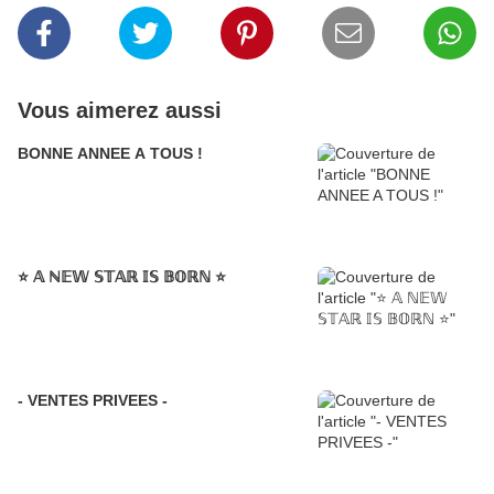
Vous aimerez aussi
BONNE ANNEE A TOUS !
⭐️ 𝔸 ℕ𝔼𝕎 𝕊𝕋𝔸ℝ 𝕀𝕊 𝔹𝕆ℝℕ ⭐️
- VENTES PRIVEES -