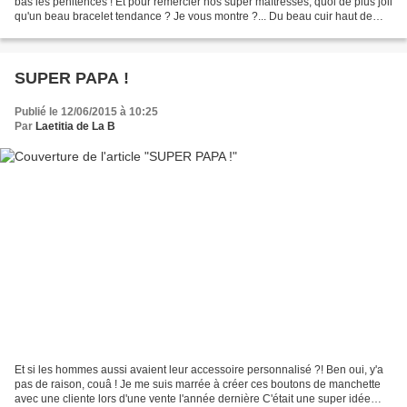
bas les pénitences ! Et pour remercier nos super maîtresses, quoi de plus joli
qu'un beau bracelet tendance ? Je vous montre ?... Du beau cuir haut de
gamme, une médaille en...
SUPER PAPA !
Publié le 12/06/2015 à 10:25
Par
Laetitia de La B
Et si les hommes aussi avaient leur accessoire personnalisé ?! Ben oui, y'a
pas de raison, couâ ! Je me suis marrée à créer ces boutons de manchette
avec une cliente lors d'une vente l'année dernière C'était une super idée