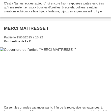
C'est à Nantes, et c'est aujourd'hui encore ! sont exposées toutes les créas
qu'il me restent en stock boucles d'oreilles, bracelets, colliers, sautoirs,
créations et bijoux cathos bijoux fantaisie, bijoux en argent massif ... Il y en a
pour tous les...
MERCI MAITRESSE !
Publié le 15/06/2015 à 15:22
Par
Laetitia de La B
Ca sent les grandes vacances par ici ! fin de la récré, vive les vacances, à