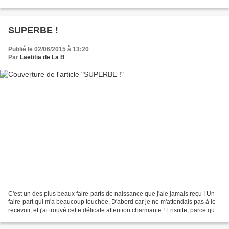
comme cadeau de mariage, vous...
SUPERBE !
Publié le 02/06/2015 à 13:20
Par
Laetitia de La B
C'est un des plus beaux faire-parts de naissance que j'aie jamais reçu ! Un
faire-part qui m'a beaucoup touchée. D'abord car je ne m'attendais pas à le
recevoir, et j'ai trouvé cette délicate attention charmante ! Ensuite, parce que
j'y ai senti tout...