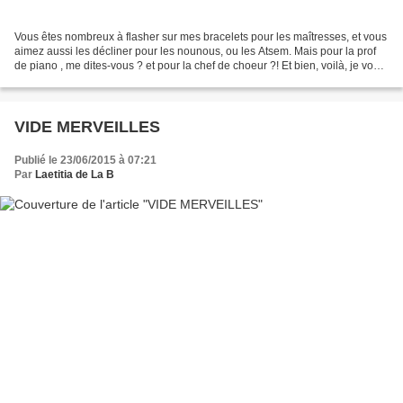
Vous êtes nombreux à flasher sur mes bracelets pour les maîtresses, et vous
aimez aussi les décliner pour les nounous, ou les Atsem. Mais pour la prof
de piano , me dites-vous ? et pour la chef de choeur ?! Et bien, voilà, je vous
ai concocté des p'tits...
VIDE MERVEILLES
Publié le 23/06/2015 à 07:21
Par
Laetitia de La B