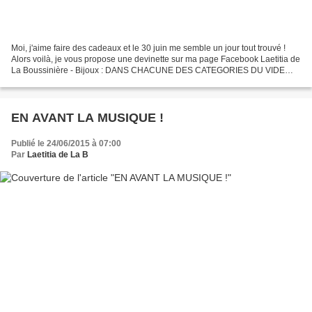
Moi, j'aime faire des cadeaux et le 30 juin me semble un jour tout trouvé !
Alors voilà, je vous propose une devinette sur ma page Facebook Laetitia de
La Boussinière - Bijoux : DANS CHACUNE DES CATEGORIES DU VIDE
MERVEILLES (BO, bracelets, colliers,...
EN AVANT LA MUSIQUE !
Publié le 24/06/2015 à 07:00
Par
Laetitia de La B