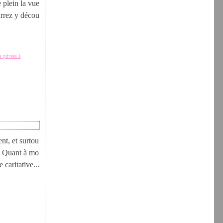
 plein la vue
urrez y décou
s privées à
nt, et surtou
 ! Quant à mo
 caritative...