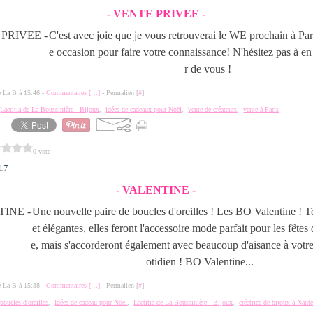
- VENTE PRIVEE -
C'est avec joie que je vous retrouverai le WE prochain à Par
e occasion pour faire votre connaissance! N'hésitez pas à en
r de vous !
de La B à 15:46 -
Commentaires [
…
]
- Permalien [
#
]
,
Laetitia de La Boussinière - Bijoux
,
idées de cadeaux pour Noël
,
vente de créateurs
,
vente à Paris
0 vote
017
- VALENTINE -
Une nouvelle paire de boucles d'oreilles ! Les BO Valentine ! T
et élégantes, elles feront l'accessoire mode parfait pour les fêtes
e, mais s'accorderont également avec beaucoup d'aisance à votr
otidien ! BO Valentine...
de La B à 15:38 -
Commentaires [
…
]
- Permalien [
#
]
,
boucles d'oreilles
,
Idées de cadeau pour Noël
,
Laetitia de La Boussinière - Bijoux
,
créatrice de bijoux à Nant