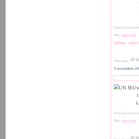
Posté par Laetitia 
Tags:
vente privée
Bordeaux
,
ventes p
Vous aimez ?
5 novembre 2
s
t
i
Posté par Laetitia 
Tags:
vente privée