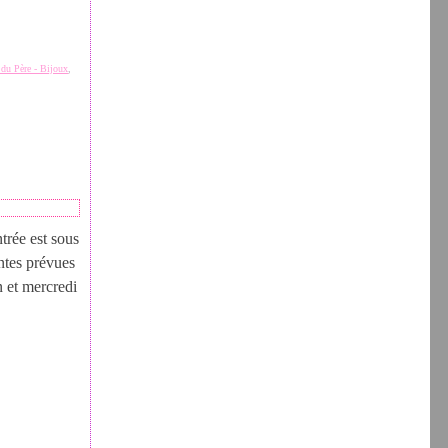
du Père - Bijoux
,
ntrée est sous
ntes prévues
 et mercredi