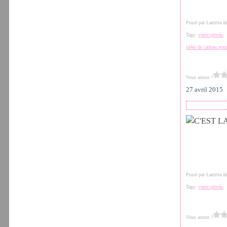
Posté par Laetitia 
Tags:
vente privée
idées de cadeau pour
Vous aimez ?
27 avril 2015
Posté par Laetitia 
Tags:
vente privée
Vous aimez ?