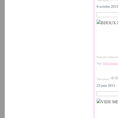
Vous aimez ?
6 octobre 201
Posté par Laetitia 
Tags:
bijou personn
Vous aimez ?
23 juin 2015