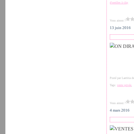
d'oreilles à clip
Vous aimez ?
13 juin 2016
Posté par Laetitia 
Tags:
vente privée
Vous aimez ?
4 mars 2016