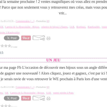
al la semaine prochaine ! 2 ventes magnifiques où vous allez en prendre
! Parce que non seulement vous y retrouverez mes créas, mais vous po
vrir...
de La B à 13:31 -
Commentaires [
…
]
- Permalien [
#
]
,
LB
,
Laetitia de La Boussinière - Bijoux
,
créatrice de bijoux à Nantes
,
LLB
,
Bordeaux
,
Rambouillet
,
vente
rivées à Rambouillet
0 vote
015
UN JEU
ur ma page Fb L'occasion de découvrir mes bijoux sous un angle différe
 de gagner une nouveauté ! Alors cliquez, jouez et gagnez, c'est par ici
, je serais ravie de vous retrouver le WE prochain à Paris lors d'une vente
de La B à 13:38 -
Commentaires [
…
]
- Permalien [
#
]
,
jeu
,
LB
,
Laetitia de La Boussinière - Bijoux
,
LLB
,
ventes privées à Paris