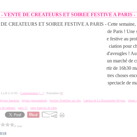
- VENTE DE CREATEURS ET SOIREE FESTIVE A PARIS -
Cette semaine, 
de Paris ! Une 
e festive au pro
ciation pour c
d'aveugles ! A
un marché de cr
rtir de 16h30 ma
tres choses enc
spectacle de ma
de La B à 12:03 -
Commentaires [
…
]
- Permalien [
#
]
,
bijoux fantaisie
,
bijoux personnalisés
,
boucles d'oreilles sur clip
,
Laetitia de La Boussinière Bijoux
,
chiens 
s de cadeaux
,
paris 17
,
saint françois de sales
0 vote
2018