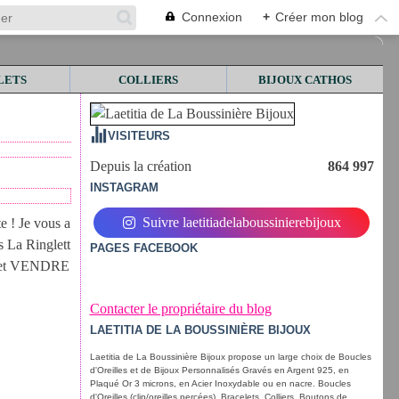
Connexion
+
Créer mon blog
LETS
COLLIERS
BIJOUX CATHOS
VISITEURS
Depuis la création
864 997
INSTAGRAM
Suivre laetitiadelaboussinierebijoux
te ! Je vous a
s La Ringlett
PAGES FACEBOOK
DI et VENDRE
Contacter le propriétaire du blog
LAETITIA DE LA BOUSSINIÈRE BIJOUX
Laetitia de La Boussinière Bijoux propose un large choix de Boucles
d'Oreilles et de Bijoux Personnalisés Gravés en Argent 925, en
Plaqué Or 3 microns, en Acier Inoxydable ou en nacre. Boucles
d'Oreilles (clip/oreilles percées), Bracelets, Colliers, Boutons de