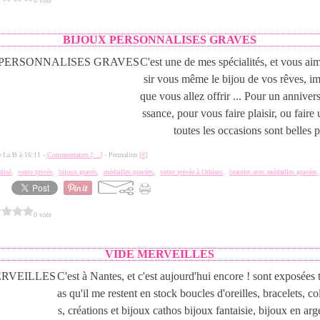
0 vote
5
BIJOUX PERSONNALISES GRAVES
C'est une de mes spécialités, et vous ai
sir vous même le bijou de vos rêves, im
que vous allez offrir ... Pour un anniver
ssance, pour vous faire plaisir, ou faire 
toutes les occasions sont belles p
de La B à 16:11 -
Commentaires [
…
]
- Permalien [
#
]
alisé
,
vente privée
,
bijoux gravés
,
médailles gravées
,
vente privée à Orléans
,
bracelet avec médailles gravées
0 vote
VIDE MERVEILLES
C'est à Nantes, et c'est aujourd'hui encore ! sont exposées t
as qu'il me restent en stock boucles d'oreilles, bracelets, col
s, créations et bijoux cathos bijoux fantaisie, bijoux en arge