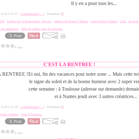
Il y en a pour tous les...
de La B à 07:21 -
Commentaires [
…
]
- Permalien [
#
]
,
LB
,
Laetitia de La Boussinière - Bijoux
,
créatrice de bijoux à Nantes
,
vente privée à Nantes
,
LLB
,
Au nom 
 les maîtresses
,
idées de cadeau pour les nounous
0 vote
C'EST LA RENTREE !
Et oui, fin des vacances pour notre zone ... Mais cette re
le signe du soleil et de la bonne humeur avec 2 super ve
cette semaine : à Toulouse (adresse sur demande) demain
et à Nantes jeudi avec 3 autres créatrices...
de La B à 11:50 -
Commentaires [
…
]
- Permalien [
#
]
,
vente à Nantes
,
vente à Toulouse
0 vote