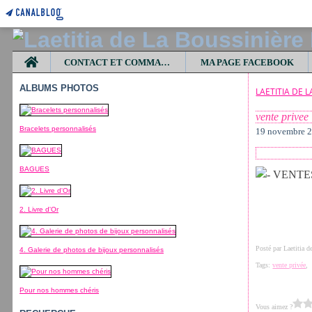
Home
CONTACT ET COMMANDES
MA PAGE FACEBOOK
ALBUMS PHOTOS
LAETITIA DE 
vente privee
Bracelets personnalisés
19 novembre 
BAGUES
2. Livre d'Or
Posté par Laetitia 
4. Galerie de photos de bijoux personnalisés
Tags:
vente privée
Pour nos hommes chéris
Vous aimez ?