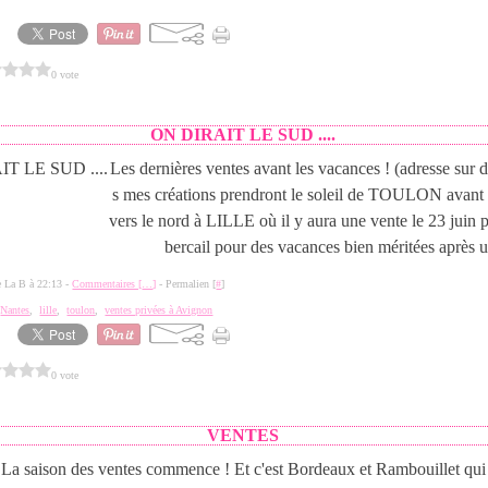
0 vote
ON DIRAIT LE SUD ....
Les dernières ventes avant les vacances ! (adresse sur
s mes créations prendront le soleil de TOULON avant
vers le nord à LILLE où il y aura une vente le 23 juin p
bercail pour des vacances bien méritées après u
de La B à 22:13 -
Commentaires [
…
]
- Permalien [
#
]
,
Nantes
,
lille
,
toulon
,
ventes privées à Avignon
0 vote
VENTES
La saison des ventes commence ! Et c'est Bordeaux et Rambouillet qui 