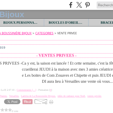
BIJOUX PERSONNALISES
BOUCLES D'OREILLES
BRACE
LA BOUSSINIÈRE BIJOUX
>
CATEGORIES
>
VENTE PRIVEE
2019
- VENTES PRIVEES -
Ca y est, la saison est lancée ! Et cette semaine, c'est la fê
ccueillerai JEUDI à la maison avec mes 3 amies créatrice
e Les boites de Com Zouaves et Chipette et puis JEU
DI aura lieu à Versailles une vente où vous...
de La B à 07:10 -
Commentaires [
…
]
- Permalien [
#
]
,
Nantes
,
Versailles
,
Laetitia de La Boussinière Bijoux
,
idées de cadeaux pour Noël
,
ventes privées
0 vote