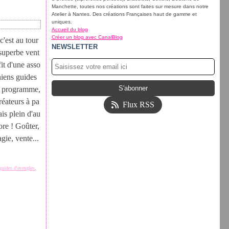
Manchette, toutes nos créations sont faites sur mesure dans notre
Atelier à Nantes. Des créations Françaises haut de gamme et
uniques.
Accueil du blog
Créer un blog avec CanalBlog
c'est au tour
NEWSLETTER
superbe vent
fit d'une asso
hiens guides
u programme,
éateurs à pa
Flux RSS
is plein d'au
ore ! Goûter,
gie, vente...
guides d'aveugles
,