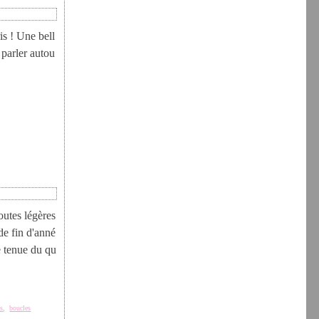
is ! Une bell
 parler autou
outes légères
 de fin d'anné
e tenue du qu
es
,
boucles