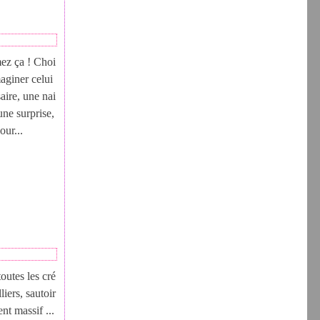
mez ça ! Choi
aginer celui
saire, une nai
une surprise,
our...
outes les cré
liers, sautoir
nt massif ...