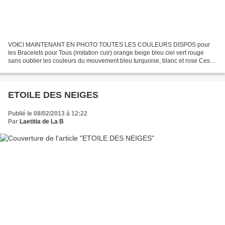
VOICI MAINTENANT EN PHOTO TOUTES LES COULEURS DISPOS pour
les Bracelets pour Tous (imitation cuir) orange beige bleu ciel vert rouge
sans oublier les couleurs du mouvement bleu turquoise, blanc et rose Ces
bracelets sont disponibles avec breloques métal...
ETOILE DES NEIGES
Publié le 08/02/2013 à 12:22
Par
Laetitia de La B