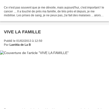
Ce n'est pas souvent que je me dévoile, mais aujourd'hui, c'est important ! le
cancer .... Il a touché de près ma famille, de très près et depuis, je me
mobilise. Les prises de sang, je ne peux pas, j'ai fait des malaises ... alors
j'aide à ma façon je...
VIVE LA FAMILLE
Publié le 01/02/2013 à 12:50
Par
Laetitia de La B