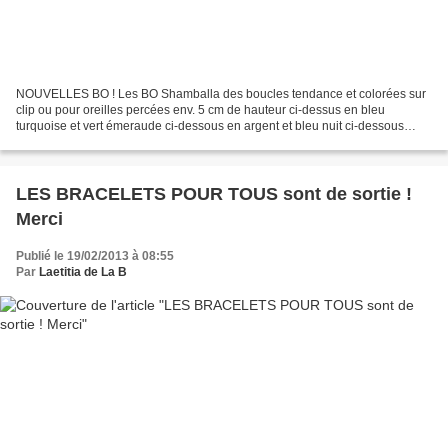
NOUVELLES BO ! Les BO Shamballa des boucles tendance et colorées sur
clip ou pour oreilles percées env. 5 cm de hauteur ci-dessus en bleu
turquoise et vert émeraude ci-dessous en argent et bleu nuit ci-dessous
rouge et bleu ciel rose et grenat le plus...
LES BRACELETS POUR TOUS sont de sortie !
Merci
Publié le 19/02/2013 à 08:55
Par
Laetitia de La B