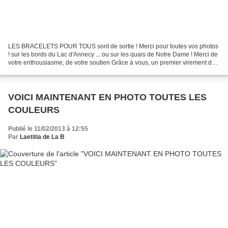
LES BRACELETS POUR TOUS sont de sortie ! Merci pour toutes vos photos
! sur les bords du Lac d'Annecy ... ou sur les quais de Notre Dame ! Merci de
votre enthousiasme, de votre soutien Grâce à vous, un premier virement de
30 € part à LMPT ***** Et moi,...
VOICI MAINTENANT EN PHOTO TOUTES LES
COULEURS
Publié le 11/02/2013 à 12:55
Par
Laetitia de La B