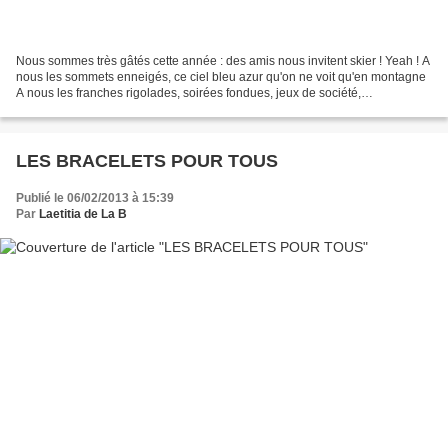
Nous sommes très gâtés cette année : des amis nous invitent skier ! Yeah ! A
nous les sommets enneigés, ce ciel bleu azur qu'on ne voit qu'en montagne
A nous les franches rigolades, soirées fondues, jeux de société,
bonshommes de neige et bataille de...
LES BRACELETS POUR TOUS
Publié le 06/02/2013 à 15:39
Par
Laetitia de La B