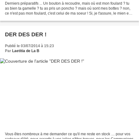
Derniers préparatifs ... Un bouton à recoudre, mais où est mon foulard ? tu
as bien ta gamelle ? tu as pris un poncho ? mais où sont mes bottes ? non,
ce n'est pas mon foulard, c'est celui de ma soeur ! Si, je t'assure, le mien est
mordillé au bout !...
DER DES DER !
Publié le 03/07/2014 à 15:23
Par
Laetitia de La B
Vous êtes nombreux à me demander ce qu'il me reste en stock .... pour vos
cadeaux d'été, pour assortir à vos jolies p'tites tenues, pour les Communions