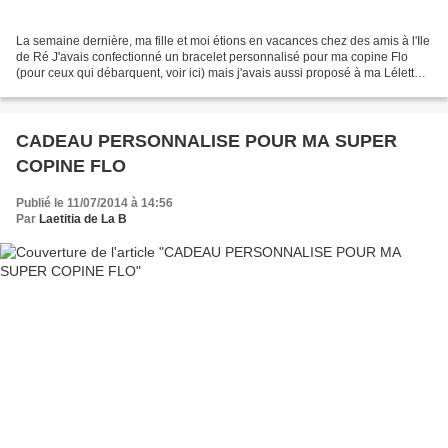
La semaine dernière, ma fille et moi étions en vacances chez des amis à l'Ile
de Ré J'avais confectionné un bracelet personnalisé pour ma copine Flo
(pour ceux qui débarquent, voir ici) mais j'avais aussi proposé à ma Lélette
de créer un collier pour...
CADEAU PERSONNALISE POUR MA SUPER
COPINE FLO
Publié le 11/07/2014 à 14:56
Par
Laetitia de La B