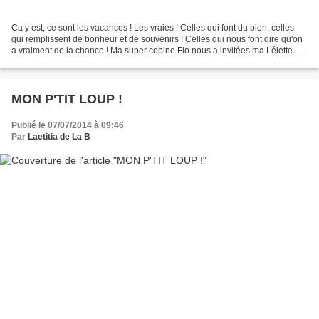
Ca y est, ce sont les vacances ! Les vraies ! Celles qui font du bien, celles
qui remplissent de bonheur et de souvenirs ! Celles qui nous font dire qu'on
a vraiment de la chance ! Ma super copine Flo nous a invitées ma Lélette et
moi à passer une semaine...
MON P'TIT LOUP !
Publié le 07/07/2014 à 09:46
Par
Laetitia de La B