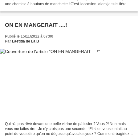
une chemise à boutons de manchette ! C'est l'occasion, alors je suis fière de
t'offrir ta première paire ! Vas-y, à toi...
ON EN MANGERAIT ....!
Publié le 15/11/2012 à 07:00
Par
Laetitia de La B
Qui n'a pas rêvé devant une belle vitrine de pâtissier ? Vous ?! Non mais
vous me faites rire ! Je n'y crois pas une seconde ! Et si on vous tentait au
point de vous dire qu'on ne déguste qu'avec les yeux ? Comment réagiriez-