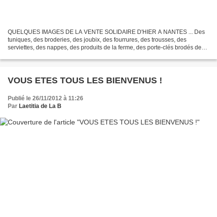
QUELQUES IMAGES DE LA VENTE SOLIDAIRE D'HIER A NANTES ... Des
tuniques, des broderies, des joubix, des fourrures, des trousses, des
serviettes, des nappes, des produits de la ferme, des porte-clés brodés des
coussins, des albums photos ... Bref, une variété...
VOUS ETES TOUS LES BIENVENUS !
Publié le 26/11/2012 à 11:26
Par
Laetitia de La B