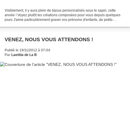
Visiblement, il y aura plein de bijoux personnalisés sous le sapin, cette
année ! Voyez plutôt les créations composées pour vous depuis quelques
jours J'aime particulièrement graver vos prénoms d'enfants, de petits-
enfants, vos messages ... cela me touche...
VENEZ, NOUS VOUS ATTENDONS !
Publié le 19/11/2012 à 07:04
Par
Laetitia de La B