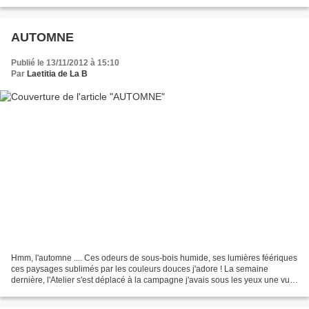
vous ? C'est pourtant bien...
AUTOMNE
Publié le 13/11/2012 à 15:10
Par
Laetitia de La B
Hmm, l'automne .... Ces odeurs de sous-bois humide, ses lumières féériques
ces paysages sublimés par les couleurs douces j'adore ! La semaine
dernière, l'Atelier s'est déplacé à la campagne j'avais sous les yeux une vue
incroyable Moi qui suis très sensible...