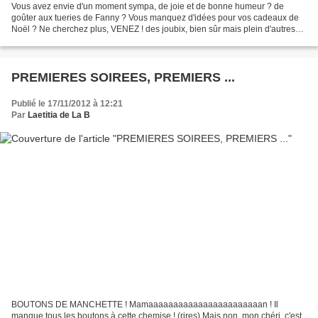
Vous avez envie d'un moment sympa, de joie et de bonne humeur ? de
goûter aux tueries de Fanny ? Vous manquez d'idées pour vos cadeaux de
Noël ? Ne cherchez plus, VENEZ ! des joubix, bien sûr mais plein d'autres
merveilles made by elle des coussins des...
PREMIERES SOIREES, PREMIERS ...
Publié le 17/11/2012 à 12:21
Par
Laetitia de La B
BOUTONS DE MANCHETTE ! Mamaaaaaaaaaaaaaaaaaaaaaaan ! Il
manque tous les boutons à cette chemise ! (rires) Mais non, mon chéri, c'est