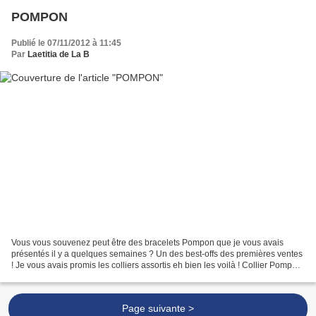
POMPON
Publié le 07/11/2012 à 11:45
Par
Laetitia de La B
Vous vous souvenez peut être des bracelets Pompon que je vous avais
présentés il y a quelques semaines ? Un des best-offs des premières ventes
! Je vous avais promis les colliers assortis eh bien les voilà ! Collier Pompon
(noir/gris) Collier Pompon (beige)...
Page suivante >