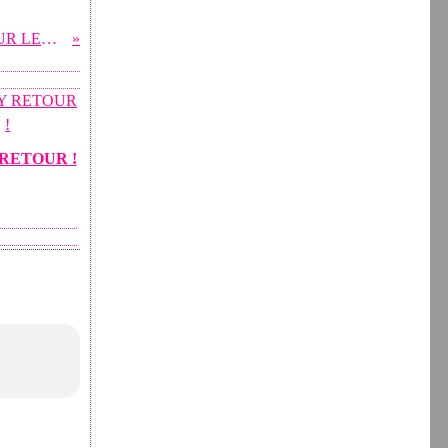
IL EST TEMPS DE SE PREPARER POUR LES FETES DE FIN D'ANNEE !
RETOUR !