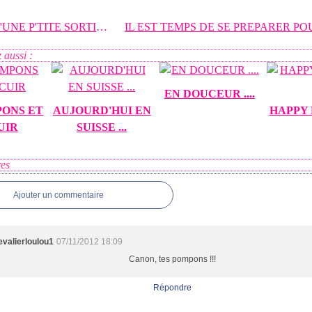
ENVIE D'UNE P'TITE SORTIE ? Je serai heureuse de
 aussi :
EN DOUCEUR ....
PONS ET
AUJOURD'HUI EN
HAPPY 
UIR
SUISSE ...
es
Ajouter un commentaire
evalierloulou1
07/11/2012 18:09
Canon, tes pompons !!!
Répondre