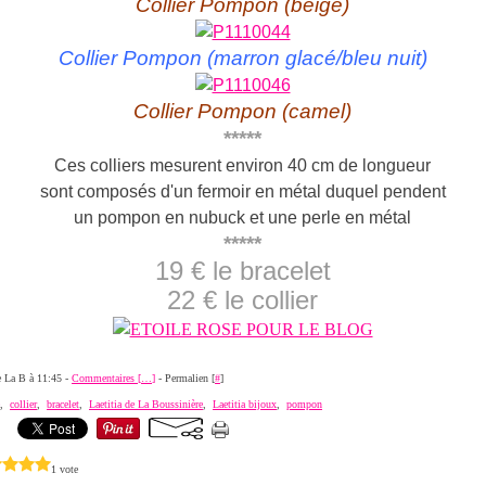
Collier Pompon (beige)
Collier Pompon (marron glacé/bleu nuit)
Collier Pompon (camel)
*****
Ces colliers mesurent environ 40 cm de longueur
sont composés d'un fermoir en métal duquel pendent
un pompon en nubuck et une perle en métal
*****
19 € le bracelet
22 € le collier
de La B à 11:45 -
Commentaires [
…
]
- Permalien [
#
]
,
collier
,
bracelet
,
Laetitia de La Boussinière
,
Laetitia bijoux
,
pompon
1 vote