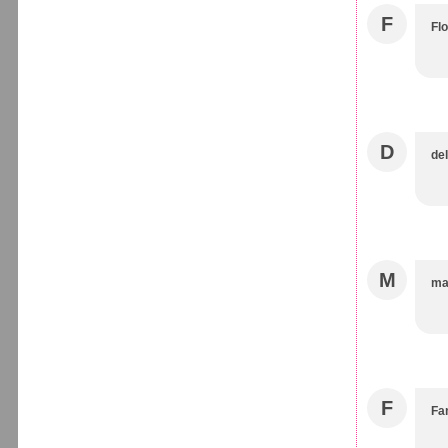
F
Flo
D
de
M
ma
F
Fa