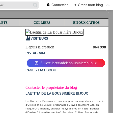
Connexion
+
Créer mon blog
LETS
COLLIERS
BIJOUX CATHOS
VISITEURS
Depuis la création
864 998
INSTAGRAM
Suivre laetitiadelaboussinierebijoux
PAGES FACEBOOK
Contacter le propriétaire du blog
LAETITIA DE LA BOUSSINIÈRE BIJOUX
Laetitia de La Boussinière Bijoux propose un large choix de Boucles
d'Oreilles et de Bijoux Personnalisés Gravés en Argent 925, en
Plaqué Or 3 microns, en Acier Inoxydable ou en nacre. Boucles
d'Oreilles (clip/oreilles percées), Bracelets, Colliers, Boutons de