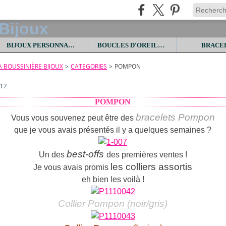
BIJOUX PERSONNALISES
BOUCLES D'OREILLES
BRACE
LA BOUSSINIÈRE BIJOUX
>
CATEGORIES
>
POMPON
012
POMPON
bracelets Pompon
Vous vous souvenez peut être des
que je vous avais présentés il y a quelques semaines ?
best-offs
Un des
des premières ventes !
les colliers assortis
Je vous avais promis
eh bien les voilà !
Collier Pompon (noir/gris)