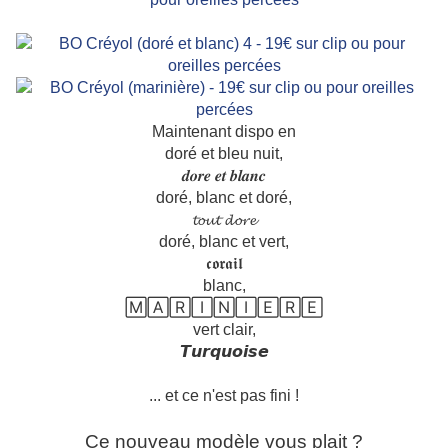
Maintenant dispo en
doré et bleu nuit,
𝒅𝒐𝒓𝒆 𝒆𝒕 𝒃𝒍𝒂𝒏𝒄
doré, blanc et doré,
𝓽𝓸𝓾𝓽 𝓭𝓸𝓻𝓮
doré, blanc et vert,
𝖈𝖔𝖗𝖆𝖎𝖑
blanc,
🄼🄰🅁🄸🄽🄸🄴🅁🄴
vert clair,
𝙏𝙪𝙧𝙦𝙪𝙤𝙞𝙨𝙚
... et ce n'est pas fini !
Ce nouveau modèle vous plait ?