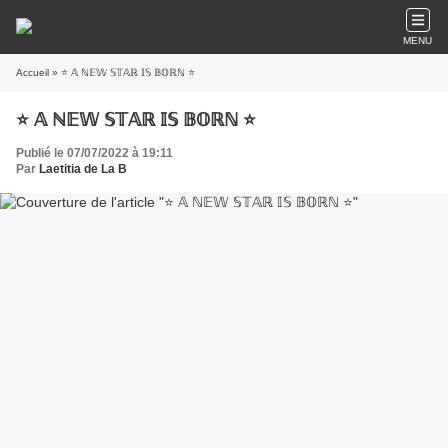
MENU
Accueil
» ⭐️ 𝔸 ℕ𝔼𝕎 𝕊𝕋𝔸ℝ 𝕀𝕊 𝔹𝕆ℝℕ ⭐️
⭐️ 𝔸 ℕ𝔼𝕎 𝕊𝕋𝔸ℝ 𝕀𝕊 𝔹𝕆ℝℕ ⭐️
Publié le 07/07/2022 à 19:11
Par
Laetitia de La B