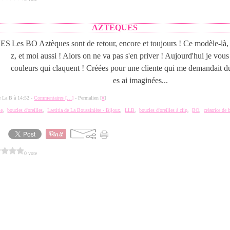
AZTEQUES
Les BO Aztèques sont de retour, encore et toujours ! Ce modèle-là,
z, et moi aussi ! Alors on ne va pas s'en priver ! Aujourd'hui je vous
couleurs qui claquent ! Créées pour une cliente qui me demandait du
es ai imaginées...
de La B à 14:52 -
Commentaires [
…
]
- Permalien [
#
]
ie
,
boucles d'oreilles
,
Laetitia de La Boussinière - Bijoux
,
LLB
,
boucles d'oreilles à clip
,
BO
,
créatrice de 
0 vote