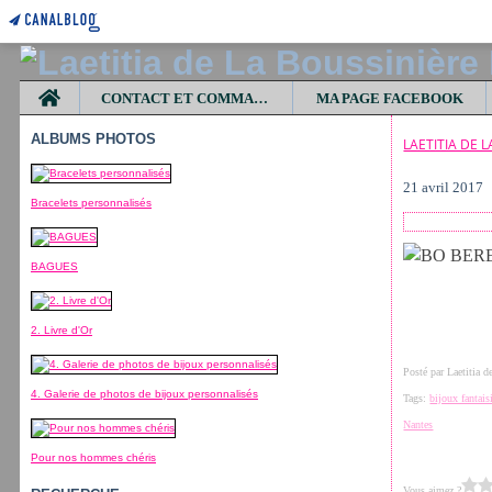
Home
CONTACT ET COMMANDES
MA PAGE FACEBOOK
ALBUMS PHOTOS
LAETITIA DE 
21 avril 2017
Bracelets personnalisés
BAGUES
2. Livre d'Or
Posté par Laetitia 
4. Galerie de photos de bijoux personnalisés
Tags:
bijoux fantais
Nantes
Pour nos hommes chéris
Vous aimez ?