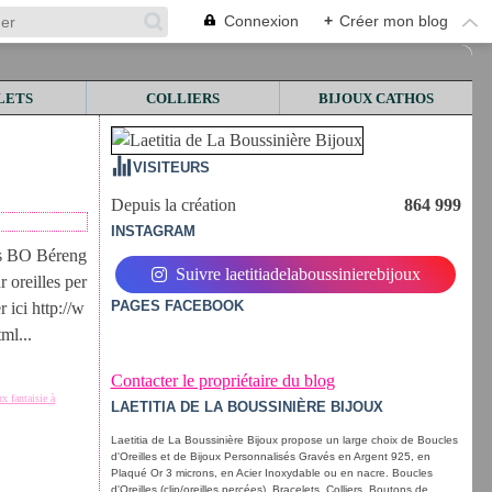
Connexion
+
Créer mon blog
LETS
COLLIERS
BIJOUX CATHOS
VISITEURS
Depuis la création
864 999
INSTAGRAM
es BO Béreng
Suivre laetitiadelaboussinierebijoux
r oreilles per
PAGES FACEBOOK
 ici http://w
ml...
Contacter le propriétaire du blog
ux fantaisie à
LAETITIA DE LA BOUSSINIÈRE BIJOUX
Laetitia de La Boussinière Bijoux propose un large choix de Boucles
d'Oreilles et de Bijoux Personnalisés Gravés en Argent 925, en
Plaqué Or 3 microns, en Acier Inoxydable ou en nacre. Boucles
d'Oreilles (clip/oreilles percées), Bracelets, Colliers, Boutons de