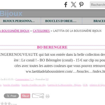
BIJOUX PERSONNALISES
BOUCLES D'OREILLES
BRACE
LA BOUSSINIÈRE BIJOUX
>
CATEGORIES
>
LAETITIA DE LA BOUSSINIÈRE BIJOUX
BO BERENGERE
NOUVEAUTE qui fait son entrée dans la belle collection d
ère : Le corail ! - BO Bérengère (corail) - 15 € sur clip ou pou
cées avec toutes les autres couleurs que vous pouvez retrouver
ww.laetitiadelaboussiniere.com/…/boucles…/index.ht
de La B à 15:35 -
Commentaires [
…
]
- Permalien [
#
]
ie
,
boucles d'oreilles
,
boucles d'oreilles sur clip
,
Laetitia de La Boussinière - Bijoux
,
LLB
,
créatrice de bijo
0 vote