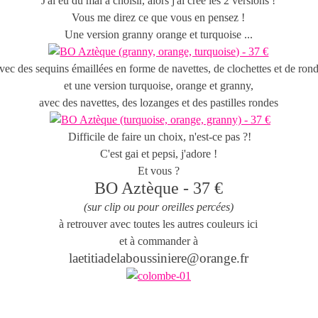
J'ai eu du mal à choisir, alors j'ai créé les 2 versions !
Vous me direz ce que vous en pensez !
Une version granny orange et turquoise ...
vec des sequins émaillées en forme de navettes, de clochettes et de rond
et une version turquoise, orange et granny,
avec des navettes, des lozanges et des pastilles rondes
Difficile de faire un choix, n'est-ce pas ?!
C'est gai et pepsi, j'adore !
Et vous ?
BO Aztèque - 37 €
(sur clip ou pour oreilles percées)
à retrouver avec toutes les autres couleurs ici
et à commander à
laetitiadelaboussiniere@orange.fr