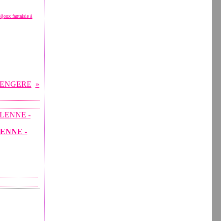
bijoux fantaisie à
RENGERE
LENNE -