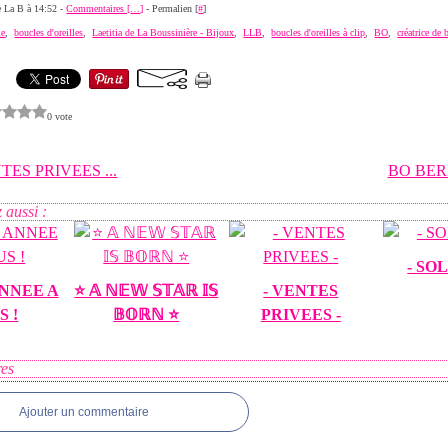
de La B à 14:52 -
Commentaires [
…
]
- Permalien [
#
]
ie
,
boucles d'oreilles
,
Laetitia de La Boussinière - Bijoux
,
LLB
,
boucles d'oreilles à clip
,
BO
,
créatrice de 
0 vote
TES PRIVEES ...
BO BE
 aussi :
- SO
NNEE A
⭐️ 𝔸 ℕ𝔼𝕎 𝕊𝕋𝔸ℝ 𝕀𝕊
- VENTES
S !
𝔹𝕆ℝℕ ⭐️
PRIVEES -
es
Ajouter un commentaire