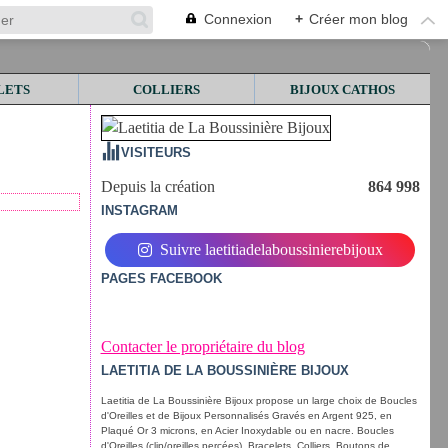
Connexion
+
Créer mon blog
LETS
COLLIERS
BIJOUX CATHOS
VISITEURS
Depuis la création
864 998
INSTAGRAM
Suivre laetitiadelaboussinierebijoux
PAGES FACEBOOK
Contacter le propriétaire du blog
LAETITIA DE LA BOUSSINIÈRE BIJOUX
Laetitia de La Boussinière Bijoux propose un large choix de Boucles
d'Oreilles et de Bijoux Personnalisés Gravés en Argent 925, en
Plaqué Or 3 microns, en Acier Inoxydable ou en nacre. Boucles
d'Oreilles (clip/oreilles percées), Bracelets, Colliers, Boutons de