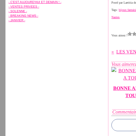
Février
Février
Avril
Avril
(7)
(15)
(7)
(11)
- C'EST AUJOURD'HUI ET DEMAIN ! -
Posté par Laetitia 
Janvier
Janvier
Mars
Mars
(7)
(5)
(10)
(8)
- VENTES PRIVEES -
Février
Janvier
(8)
(1)
Tags:
bijoux fantais
- SOLENNE -
Janvier
(7)
- BREAKING NEWS -
Nantes
- JANVIER -
Vous aimez ?
LES VEN
Vous aimerez
BONNE A
TOU
Commentair