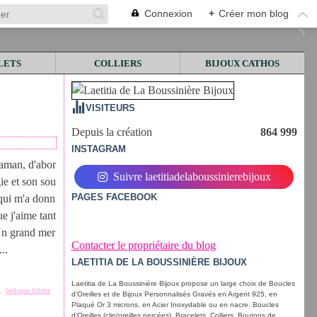
Connexion
+
Créer mon blog
LETS
COLLIERS
BIJOUX CATHOS
VISITEURS
Depuis la création
864 999
INSTAGRAM
aman, d'abor
Suivre laetitiadelaboussinierebijoux
ie et son sou
PAGES FACEBOOK
 qui m'a donn
ue j'aime tant
Un grand mer
Contacter le propriétaire du blog
..
LAETITIA DE LA BOUSSINIÈRE BIJOUX
Laetitia de La Boussinière Bijoux propose un large choix de Boucles
,
breloque fillette
d'Oreilles et de Bijoux Personnalisés Gravés en Argent 925, en
Plaqué Or 3 microns, en Acier Inoxydable ou en nacre. Boucles
d'Oreilles (clip/oreilles percées), Bracelets, Colliers, Boutons de