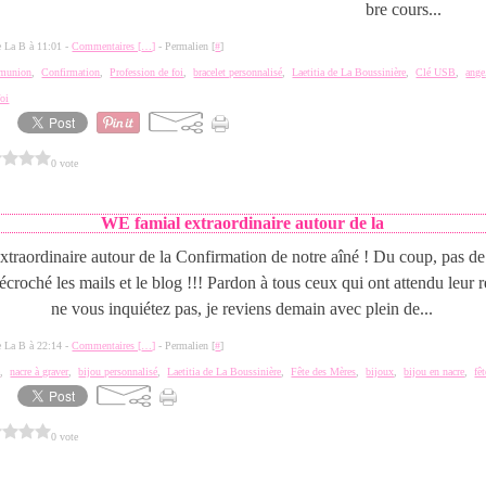
bre cours...
de La B à 11:01 -
Commentaires [
…
]
- Permalien [
#
]
mmunion
,
Confirmation
,
Profession de foi
,
bracelet personnalisé
,
Laetitia de La Boussinière
,
Clé USB
,
ange
foi
0 vote
WE famial extraordinaire autour de la
traordinaire autour de la Confirmation de notre aîné ! Du coup, pas de
décroché les mails et le blog !!! Pardon à tous ceux qui ont attendu leur
ne vous inquiétez pas, je reviens demain avec plein de...
de La B à 22:14 -
Commentaires [
…
]
- Permalien [
#
]
e
,
nacre à graver
,
bijou personnalisé
,
Laetitia de La Boussinière
,
Fête des Mères
,
bijoux
,
bijou en nacre
,
fê
0 vote