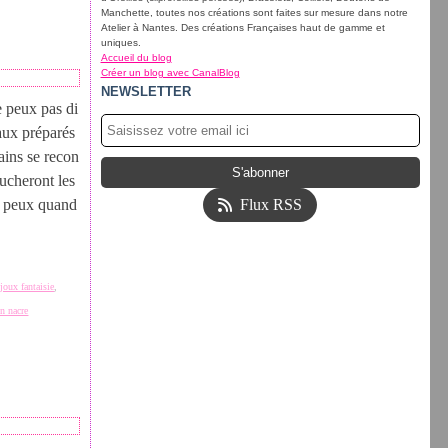
Manchette, toutes nos créations sont faites sur mesure dans notre
Atelier à Nantes. Des créations Françaises haut de gamme et
uniques.
Accueil du blog
Créer un blog avec CanalBlog
NEWSLETTER
e peux pas di
aux préparés
ains se recon
oucheront les
je peux quand
Flux RSS
ijoux fantaisie
,
en nacre