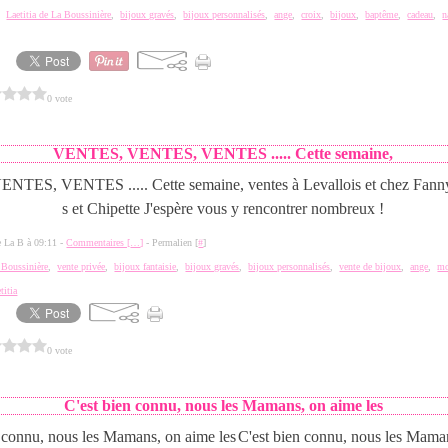
,
Laetitia de La Boussinière
,
bijoux gravés
,
bijoux personnalisés
,
ange
,
croix
,
bijoux
,
baptême
,
cadeau
,
n
0 vote
VENTES, VENTES, VENTES ..... Cette semaine,
TES, VENTES ..... Cette semaine, ventes à Levallois et chez Fann
s et Chipette J'espère vous y rencontrer nombreux !
de La B à 09:11 -
Commentaires [
…
]
- Permalien [
#
]
a Boussinière
,
vente privée
,
bijoux fantaisie
,
bijoux gravés
,
bijoux personnalisés
,
vente de bijoux
,
ange
,
m
titia
0 vote
C'est bien connu, nous les Mamans, on aime les
C'est bien connu, nous les Maman