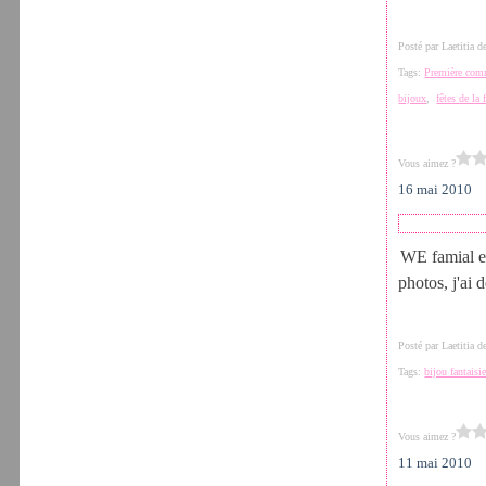
Posté par Laetitia 
Tags:
Première co
bijoux
,
fêtes de la 
Vous aimez ?
16 mai 2010
WE famial ex
photos, j'ai 
Posté par Laetitia 
Tags:
bijou fantaisi
Vous aimez ?
11 mai 2010