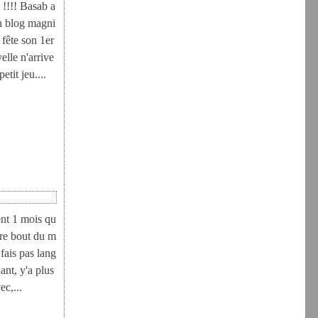
e !!!! Basab a
un blog magni
 fête son 1er
lle n'arrive
tit jeu....
ment 1 mois qu
utre bout du m
s fais pas lang
ant, y'a plus
ec,...