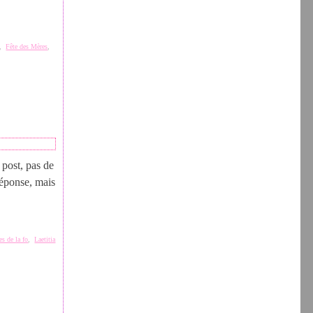
,
Fête des Mères
,
 post, pas de
 réponse, mais
tes de la fo
,
Laetitia