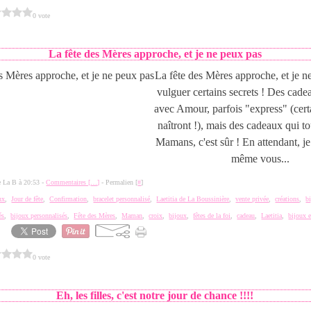
0 vote
La fête des Mères approche, et je ne peux pas
La fête des Mères approche, et je n
vulguer certains secrets ! Des cade
avec Amour, parfois "express" (cert
naîtront !), mais des cadeaux qui t
Mamans, c'est sûr ! En attendant, 
même vous...
de La B à 20:53 -
Commentaires [
…
]
- Permalien [
#
]
ux
,
Jour de fête
,
Confirmation
,
bracelet personnalisé
,
Laetitia de La Boussinière
,
vente privée
,
créations
,
b
és
,
bijoux personnalisés
,
Fête des Mères
,
Maman
,
croix
,
bijoux
,
fêtes de la foi
,
cadeau
,
Laetitia
,
bijoux 
0 vote
Eh, les filles, c'est notre jour de chance !!!!