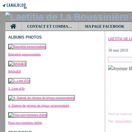
Home
CONTACT ET COMMANDES
MA PAGE FACEBOOK
ALBUMS PHOTOS
LAETITIA DE 
30 mai 2010
Bracelets personnalisés
BAGUES
2. Livre d'Or
4. Galerie de photos de bijoux personnalisés
Posté par Laetitia 
Tags:
nacre à graver
Pour nos hommes chéris