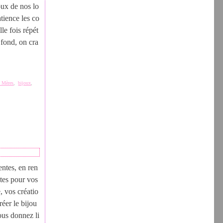
doux de nos lo
tience les co
lle fois répét
 fond, on cra
s Mères
,
bijoux
,
entes, en ren
utes pour vos
 vos créatio
réer le bijou
ous donnez li