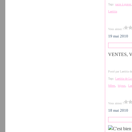
Tags:
nacre à graver
Laetitia
Vous aimez ?
19 mai 2010
VENTES, VEN
Posté par Laetitia 
Tags:
Laetitia de L
Mères
,
bijoux
,
Lae
Vous aimez ?
18 mai 2010