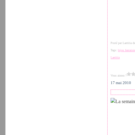
Posté par Laetitia 
Tags:
bijou fantaisi
Laetitia
Vous aimez ?
17 mai 2010