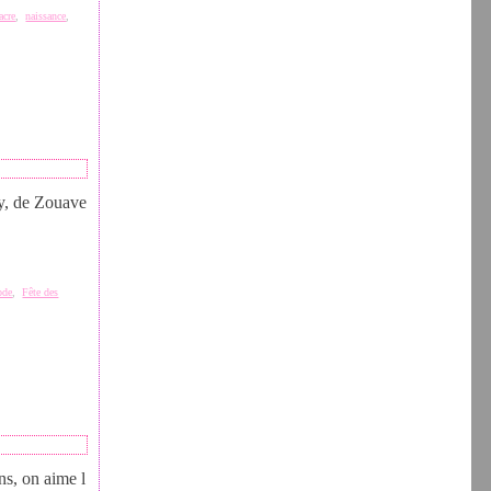
acre
,
naissance
,
y, de Zouave
ode
,
Fête des
s, on aime l