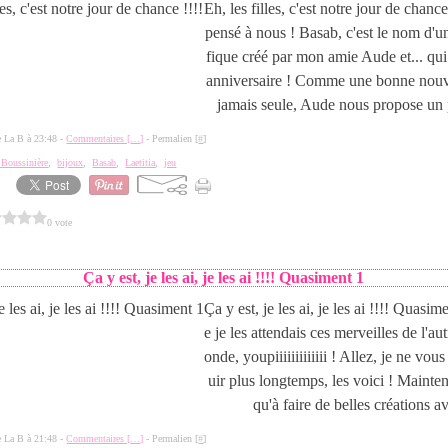
Eh, les filles, c'est notre jour de chanc
pensé à nous ! Basab, c'est le nom d'
fique créé par mon amie Aude et... qui
anniversaire ! Comme une bonne nouve
jamais seule, Aude nous propose un pe
de La B à 23:48 -
Commentaires [
…
]
- Permalien [
#
]
a Boussinière
,
bijoux
,
Basab
,
Laetitia
,
jeu
0 vote
Ça y est, je les ai, je les ai !!!! Quasiment 1
Ça y est, je les ai, je les ai !!!! Quasi
e je les attendais ces merveilles de l'a
onde, youpiiiiiiiiiiiii ! Allez, je ne vou
uir plus longtemps, les voici ! Mainten
qu'à faire de belles créations av
de La B à 21:48 -
Commentaires [
…
]
- Permalien [
#
]