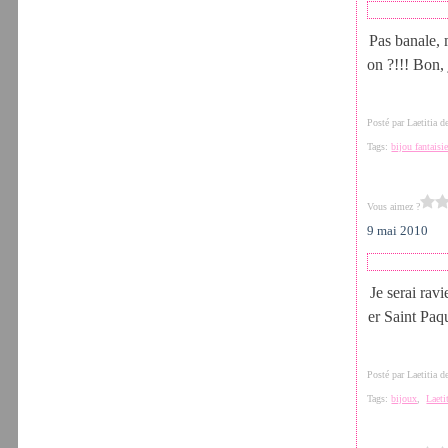
Pas banale, 
on ?!!! Bon, 
Posté par Laetitia 
Tags:
bijou fantaisi
Vous aimez ?
9 mai 2010
Je serai rav
er Saint Paq
Posté par Laetitia 
Tags:
bijoux
,
Laeti