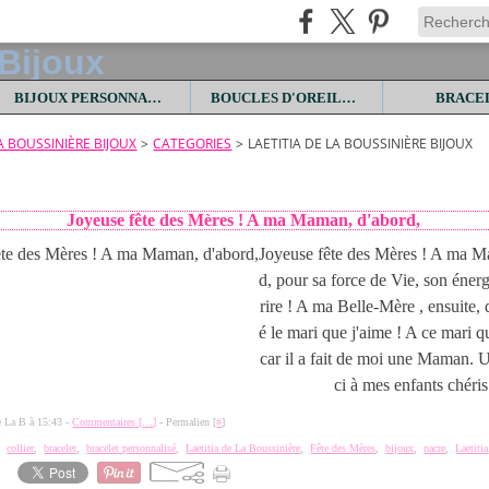
BIJOUX PERSONNALISES
BOUCLES D'OREILLES
BRACE
LA BOUSSINIÈRE BIJOUX
>
CATEGORIES
>
LAETITIA DE LA BOUSSINIÈRE BIJOUX
Joyeuse fête des Mères ! A ma Maman, d'abord,
Joyeuse fête des Mères ! A ma M
d, pour sa force de Vie, son énerg
rire ! A ma Belle-Mère , ensuite,
é le mari que j'aime ! A ce mari q
car il a fait de moi une Maman. 
ci à mes enfants chéris.
de La B à 15:43 -
Commentaires [
…
]
- Permalien [
#
]
,
collier
,
bracelet
,
bracelet personnalisé
,
Laetitia de La Boussinière
,
Fête des Mères
,
bijoux
,
nacre
,
Laetitia