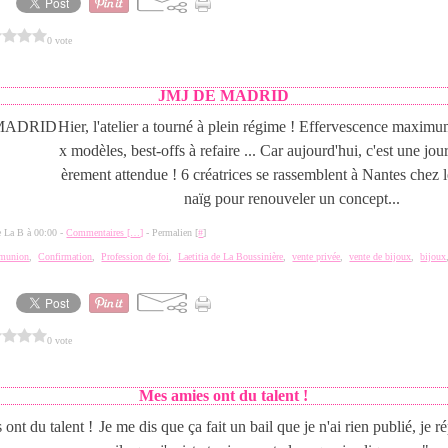
0 vote
JMJ DE MADRID
Hier, l'atelier a tourné à plein régime ! Effervescence maxi
x modèles, best-offs à refaire ... Car aujourd'hui, c'est une jou
èrement attendue ! 6 créatrices se rassemblent à Nantes chez 
naïg pour renouveler un concept...
de La B à 00:00 -
Commentaires [
…
]
- Permalien [
#
]
mmunion
,
Confirmation
,
Profession de foi
,
Laetitia de La Boussinière
,
vente privée
,
vente de bijoux
,
bijoux
0 vote
Mes amies ont du talent !
Je me dis que ça fait un bail que je n'ai rien publié, je 