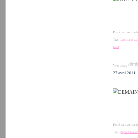
Posté par Laetitia 
Tags:
Laetitia de L
Noël
Vous aimez ?
27 avril 2011
Posté par Laetitia 
Tags:
bijou fantaisi