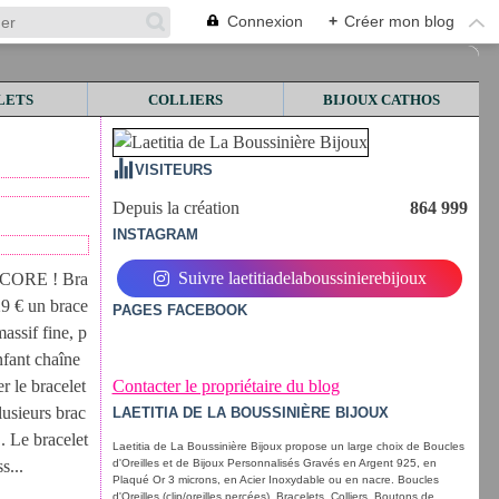
Connexion
+
Créer mon blog
LETS
COLLIERS
BIJOUX CATHOS
VISITEURS
Depuis la création
864 999
INSTAGRAM
Suivre laetitiadelaboussinierebijoux
ORE ! Bra
29 € un brace
PAGES FACEBOOK
massif fine, p
nfant chaîne
r le bracelet
Contacter le propriétaire du blog
lusieurs brac
LAETITIA DE LA BOUSSINIÈRE BIJOUX
... Le bracelet
Laetitia de La Boussinière Bijoux propose un large choix de Boucles
s...
d'Oreilles et de Bijoux Personnalisés Gravés en Argent 925, en
Plaqué Or 3 microns, en Acier Inoxydable ou en nacre. Boucles
d'Oreilles (clip/oreilles percées), Bracelets, Colliers, Boutons de