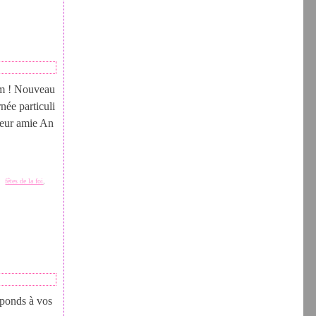
mum ! Nouveau
rnée particuli
leur amie An
,
fêtes de la foi
,
réponds à vos