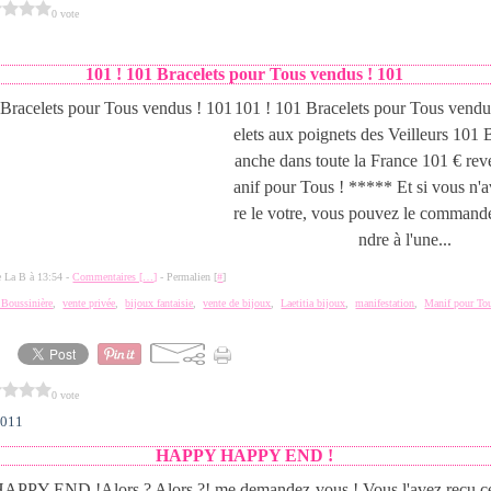
0 vote
101 ! 101 Bracelets pour Tous vendus ! 101
101 ! 101 Bracelets pour Tous vendu
elets aux poignets des Veilleurs 101 
anche dans toute la France 101 € rev
anif pour Tous ! ***** Et si vous n'
re le votre, vous pouvez le command
ndre à l'une...
de La B à 13:54 -
Commentaires [
…
]
- Permalien [
#
]
a Boussinière
,
vente privée
,
bijoux fantaisie
,
vente de bijoux
,
Laetitia bijoux
,
manifestation
,
Manif pour To
0 vote
2011
HAPPY HAPPY END !
Alors ? Alors ?! me demandez-vous ! Vous l'avez reçu 