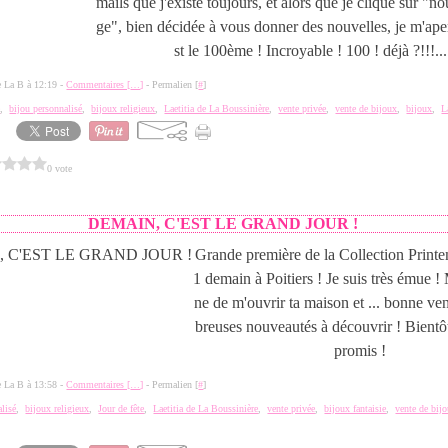
mails que j'existe toujours, et alors que je clique sur "
ge", bien décidée à vous donner des nouvelles, je m'ape
st le 100ème ! Incroyable ! 100 ! déjà ?!!!...
de La B à 12:19 -
Commentaires [
…
]
- Permalien [
#
]
e
,
bijou personnalisé
,
bijoux religieux
,
Laetitia de La Boussinière
,
vente privée
,
vente de bijoux
,
bijoux
,
L
0 vote
DEMAIN, C'EST LE GRAND JOUR !
Grande première de la Collection Print
1 demain à Poitiers ! Je suis très émue !
ne de m'ouvrir ta maison et ... bonne v
breuses nouveautés à découvrir ! Bientôt
promis !
de La B à 13:58 -
Commentaires [
…
]
- Permalien [
#
]
alisé
,
bijoux religieux
,
Jour de fête
,
Laetitia de La Boussinière
,
vente privée
,
bijoux fantaisie
,
vente de bij