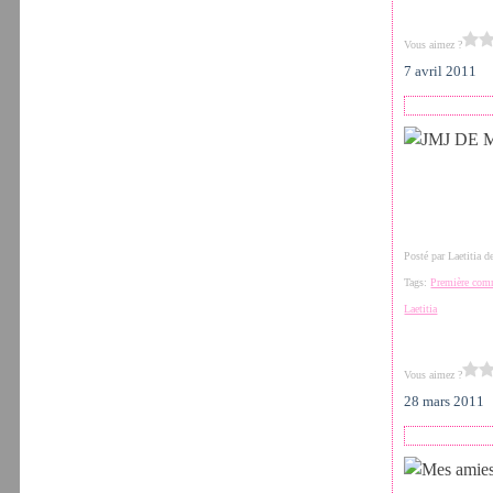
Vous aimez ?
7 avril 2011
Posté par Laetitia 
Tags:
Première co
Laetitia
Vous aimez ?
28 mars 2011