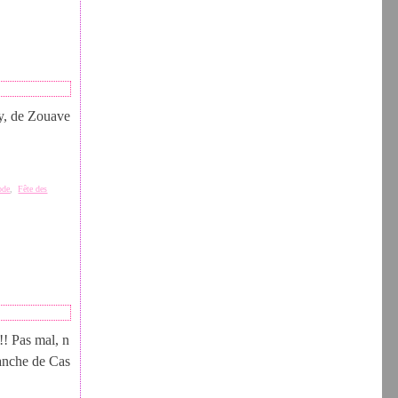
y, de Zouave
ode
,
Fête des
!! Pas mal, n
lanche de Cas