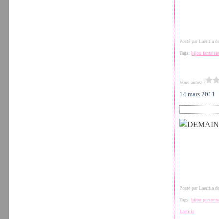
Posté par Laetitia 
Tags:
bijou fantaisi
Vous aimez ?
14 mars 2011
Posté par Laetitia 
Tags:
bijou personn
Laetitia