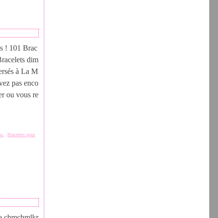
s ! 101 Brac
Bracelets dim
ersés à La M
avez pas enco
er ou vous re
us
,
Bracelets pour
ce chmchmlkr