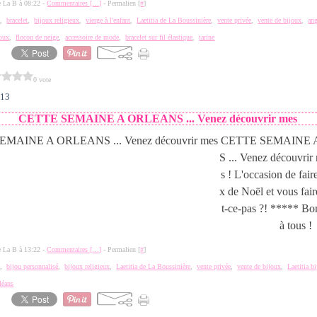
de La B à 08:22 -
Commentaires [
…
]
- Permalien [
#
]
e
,
bracelet
,
bijoux religieux
,
vierge à l'enfant
,
Laetitia de La Boussinière
,
vente privée
,
vente de bijoux
,
an
joux
,
flocon de neige
,
accessoire de mode
,
bracelet sur fil élastique
,
tarine
0 vote
013
CETTE SEMAINE A ORLEANS ... Venez découvrir mes
CETTE SEMAINE 
S ... Venez découvrir
s ! L'occasion de fai
x de Noël et vous faire
t-ce-pas ?! ***** B
à tous !
de La B à 13:22 -
Commentaires [
…
]
- Permalien [
#
]
e
,
bijou personnalisé
,
bijoux religieux
,
Laetitia de La Boussinière
,
vente privée
,
vente de bijoux
,
Laetitia b
léans