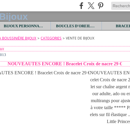
BIJOUX PERSONNALISES
BOUCLES D'OREILLES
BRACE
LA BOUSSINIÈRE BIJOUX
>
CATEGORIES
>
VENTE DE BIJOUX
oux
2013
NOUVEAUTES ENCORE ! Bracelet Croix de nacre 29 €
NOUVEAUTES ENC
celet Croix de nacre 
let sur chaîne argent 
our adulte, ado ou e
multirangs pour ajuste
à votre taille ***** P
elets sur fil élastique 
Little Princes