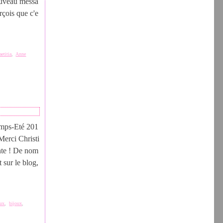
nouveau messa
rçois que c'e
aetitia
,
Anne
emps-Eté 201
 Merci Christi
ente ! De nom
 sur le blog,
oux
,
bijoux
,