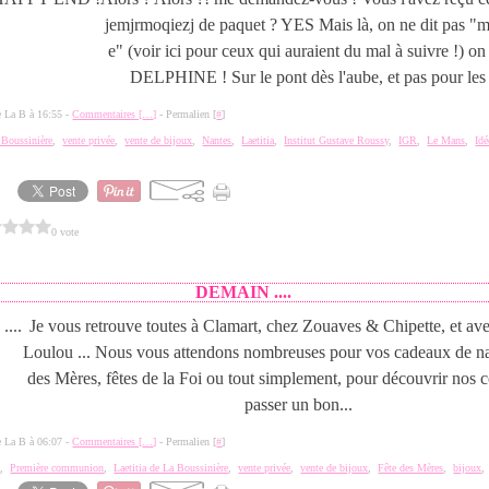
jemjrmoqiezj de paquet ? YES Mais là, on ne dit pas "m
e" (voir ici pour ceux qui auraient du mal à suivre !) 
DELPHINE ! Sur le pont dès l'aube, et pas pour les 
de La B à 16:55 -
Commentaires [
…
]
- Permalien [
#
]
a Boussinière
,
vente privée
,
vente de bijoux
,
Nantes
,
Laetitia
,
Institut Gustave Roussy
,
IGR
,
Le Mans
,
Idé
0 vote
DEMAIN ....
Je vous retrouve toutes à Clamart, chez Zouaves & Chipette, et av
Loulou ... Nous vous attendons nombreuses pour vos cadeaux de na
des Mères, fêtes de la Foi ou tout simplement, pour découvrir nos co
passer un bon...
de La B à 06:07 -
Commentaires [
…
]
- Permalien [
#
]
e
,
Première communion
,
Laetitia de La Boussinière
,
vente privée
,
vente de bijoux
,
Fête des Mères
,
bijoux