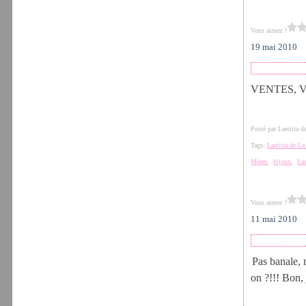
Vous aimez ?
19 mai 2010
VENTES, VEN
Posté par Laetitia 
Tags:
Laetitia de L
Mères
,
bijoux
,
Lae
Vous aimez ?
11 mai 2010
Pas banale, 
on ?!!! Bon, 