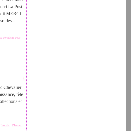
erci La Post
on dit MERCI
soldes...
es de cadeau pour
ec Chevalier
issance, fête
llections et
,
Laetitia
,
Clamart