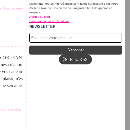
Manchette, toutes nos créations sont faites sur mesure dans notre
Atelier à Nantes. Des créations Françaises haut de gamme et
ge
,
bijoux en argent
uniques.
Accueil du blog
Créer un blog avec CanalBlog
NEWSLETTER
A ORLEAN
Flux RSS
 mes création
re vos cadeau
 plaisir, n'es
onne semaine
ijoux
,
accessoires
,