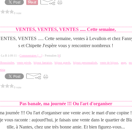
0 vote
VENTES, VENTES, VENTES ..... Cette semaine,
TES, VENTES ..... Cette semaine, ventes à Levallois et chez Fann
s et Chipette J'espère vous y rencontrer nombreux !
de La B à 09:11 -
Commentaires [
…
]
- Permalien [
#
]
a Boussinière
,
vente privée
,
bijoux fantaisie
,
bijoux gravés
,
bijoux personnalisés
,
vente de bijoux
,
ange
,
m
titia
0 vote
Pas banale, ma journée !!! Ou l'art d'organiser
ma journée !!! Ou l'art d'organiser une vente avec le mari d'une copine !
je vous raconte : aujourd'hui, je faisais une vente dans le quartier de B
tille, à Nantes, chez une très bonne amie. Et bien figurez-vous...