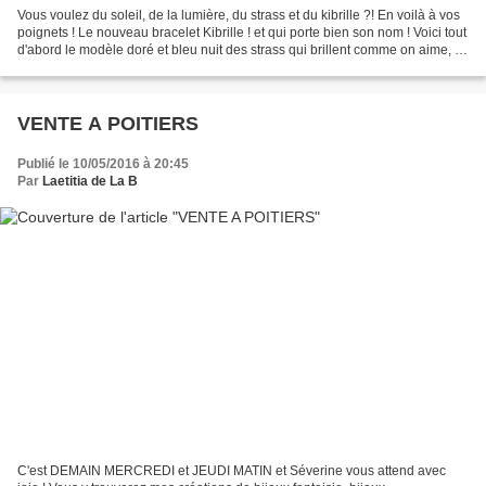
Vous voulez du soleil, de la lumière, du strass et du kibrille ?! En voilà à vos
poignets ! Le nouveau bracelet Kibrille ! et qui porte bien son nom ! Voici tout
d'abord le modèle doré et bleu nuit des strass qui brillent comme on aime, à
la fois sobre...
VENTE A POITIERS
Publié le 10/05/2016 à 20:45
Par
Laetitia de La B
C'est DEMAIN MERCREDI et JEUDI MATIN et Séverine vous attend avec