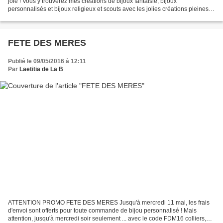
joie ! Vous y trouverez mes créations de bijoux fantaisie, bijoux
personnalisés et bijoux religieux et scouts avec les jolies créations pleines
de peps et de couleurs de La Ringlette Plein...
FETE DES MERES
Publié le 09/05/2016 à 12:11
Par
Laetitia de La B
ATTENTION PROMO FETE DES MERES Jusqu'à mercredi 11 mai, les frais
d'envoi sont offerts pour toute commande de bijou personnalisé ! Mais
attention, jusqu'à mercredi soir seulement ... avec le code FDM16 colliers,