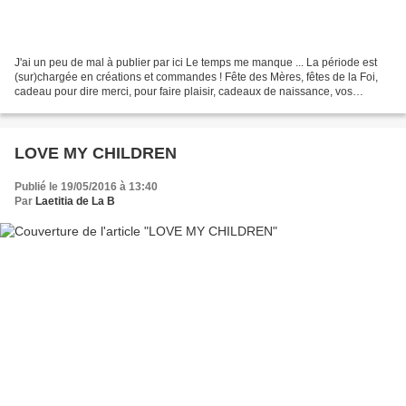
J'ai un peu de mal à publier par ici Le temps me manque ... La période est
(sur)chargée en créations et commandes ! Fête des Mères, fêtes de la Foi,
cadeau pour dire merci, pour faire plaisir, cadeaux de naissance, vos
demandes sont variées et j'adore...
LOVE MY CHILDREN
Publié le 19/05/2016 à 13:40
Par
Laetitia de La B