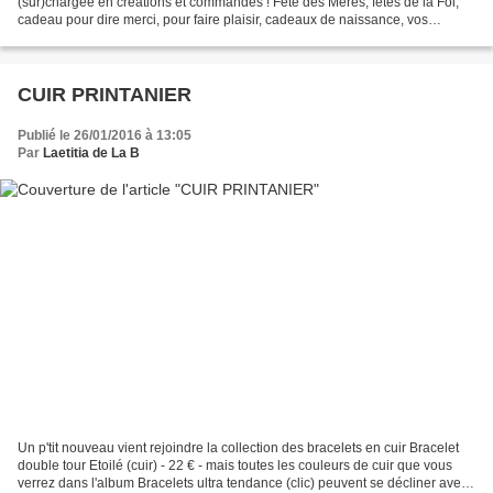
(sur)chargée en créations et commandes ! Fête des Mères, fêtes de la Foi,
cadeau pour dire merci, pour faire plaisir, cadeaux de naissance, vos
demandes sont variées et j'adore...
CUIR PRINTANIER
Publié le 26/01/2016 à 13:05
Par
Laetitia de La B
Un p'tit nouveau vient rejoindre la collection des bracelets en cuir Bracelet
double tour Etoilé (cuir) - 22 € - mais toutes les couleurs de cuir que vous
verrez dans l'album Bracelets ultra tendance (clic) peuvent se décliner avec