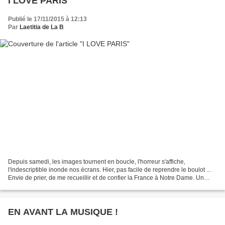
I LOVE PARIS
Publié le 17/11/2015 à 12:13
Par
Laetitia de La B
Depuis samedi, les images tournent en boucle, l'horreur s'affiche,
l'indescriptible inonde nos écrans. Hier, pas facile de reprendre le boulot ...
Envie de prier, de me recueillir et de confier la France à Notre Dame. Un
chant que j'aime énorme énormément...
EN AVANT LA MUSIQUE !