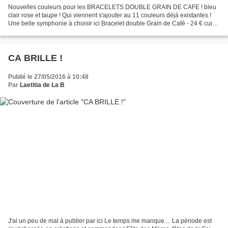
Nouvelles couleurs pour les BRACELETS DOUBLE GRAIN DE CAFE ! bleu
clair rose et taupe ! Qui viennent s'ajouter au 11 couleurs déjà existantes !
Une belle symphonie à choisir ici Bracelet double Grain de Café - 24 € cuir
haut de gamme contact et commandes...
CA BRILLE !
Publié le 27/05/2016 à 10:48
Par
Laetitia de La B
J'ai un peu de mal à publier par ici Le temps me manque ... La période est