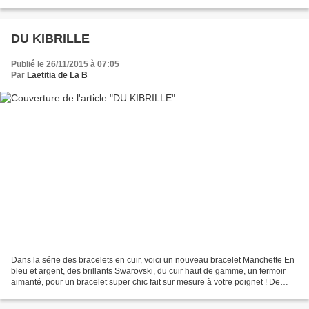
elle dernièrement bracelet...
DU KIBRILLE
Publié le 26/11/2015 à 07:05
Par
Laetitia de La B
Dans la série des bracelets en cuir, voici un nouveau bracelet Manchette En
bleu et argent, des brillants Swarovski, du cuir haut de gamme, un fermoir
aimanté, pour un bracelet super chic fait sur mesure à votre poignet ! De
quoi briller pour les fêtes...