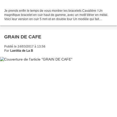
Je prends enfin le temps de vous montrer les bracelets Cavalière ! Un
magnifique bracelet en cuir haut de gamme, avec un motif étrier en métal.
Voici leur version en cuir 5 mm et en double tour Un modèle qui fait
l'unanimité cette année ! Il y en aura...
GRAIN DE CAFE
Publié le 24/03/2017 à 13:56
Par
Laetitia de La B