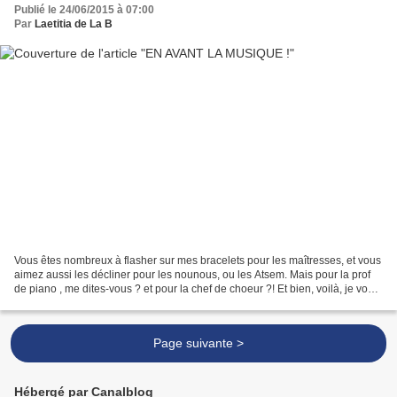
Publié le 24/06/2015 à 07:00
Par
Laetitia de La B
Vous êtes nombreux à flasher sur mes bracelets pour les maîtresses, et vous
aimez aussi les décliner pour les nounous, ou les Atsem. Mais pour la prof
de piano , me dites-vous ? et pour la chef de choeur ?! Et bien, voilà, je vous
ai concocté des p'tits...
Page suivante >
Hébergé par Canalblog