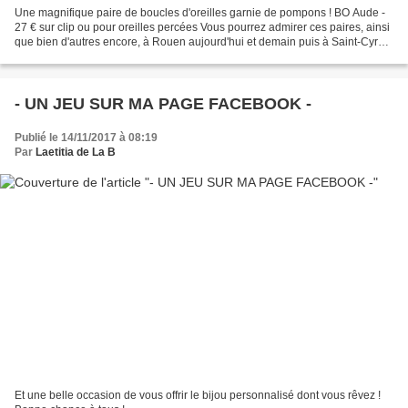
Une magnifique paire de boucles d'oreilles garnie de pompons ! BO Aude -
27 € sur clip ou pour oreilles percées Vous pourrez admirer ces paires, ainsi
que bien d'autres encore, à Rouen aujourd'hui et demain puis à Saint-Cyr
l'Ecole le 27 et le 28 novembre...
- UN JEU SUR MA PAGE FACEBOOK -
Publié le 14/11/2017 à 08:19
Par
Laetitia de La B
Et une belle occasion de vous offrir le bijou personnalisé dont vous rêvez !