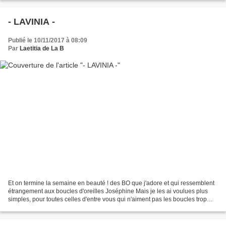
- LAVINIA -
Publié le 10/11/2017 à 08:09
Par
Laetitia de La B
Et on termine la semaine en beauté ! des BO que j'adore et qui ressemblent
étrangement aux boucles d'oreilles Joséphine Mais je les ai voulues plus
simples, pour toutes celles d'entre vous qui n'aiment pas les boucles trop
volumineuses. Elles sont légères,...