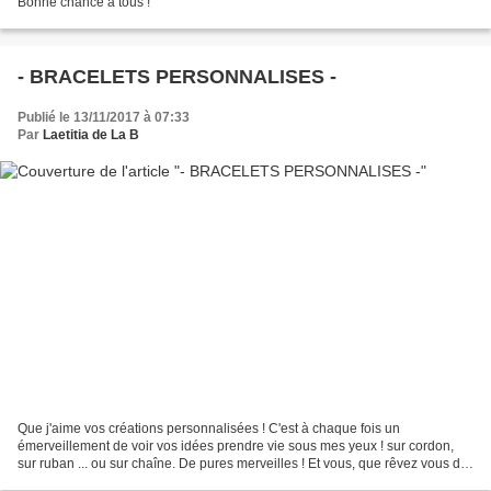
Bonne chance à tous !
- BRACELETS PERSONNALISES -
Publié le 13/11/2017 à 07:33
Par
Laetitia de La B
Que j'aime vos créations personnalisées ! C'est à chaque fois un
émerveillement de voir vos idées prendre vie sous mes yeux ! sur cordon,
sur ruban ... ou sur chaîne. De pures merveilles ! Et vous, que rêvez vous de
créer ?