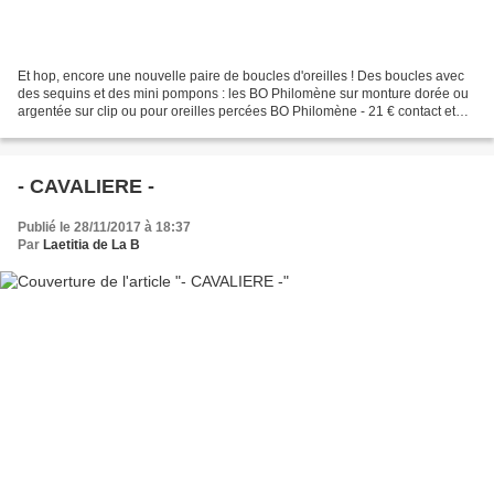
Et hop, encore une nouvelle paire de boucles d'oreilles ! Des boucles avec
des sequins et des mini pompons : les BO Philomène sur monture dorée ou
argentée sur clip ou pour oreilles percées BO Philomène - 21 € contact et
commandes laetitiadelaboussin...
- CAVALIERE -
Publié le 28/11/2017 à 18:37
Par
Laetitia de La B