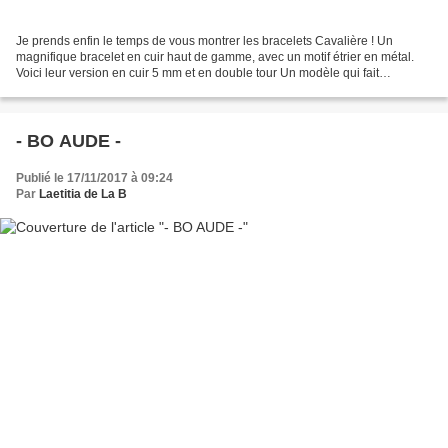
Je prends enfin le temps de vous montrer les bracelets Cavalière ! Un
magnifique bracelet en cuir haut de gamme, avec un motif étrier en métal.
Voici leur version en cuir 5 mm et en double tour Un modèle qui fait
l'unanimité cette année ! Il y en aura...
- BO AUDE -
Publié le 17/11/2017 à 09:24
Par
Laetitia de La B