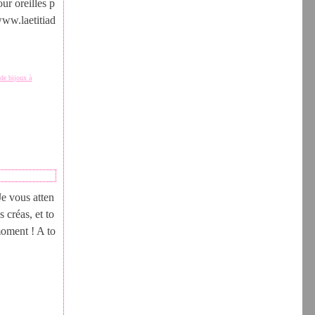
our oreilles p
www.laetitiad
 de bijoux à
Je vous atten
 créas, et to
oment ! A to