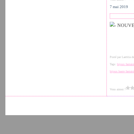
7 mai 2019
Posté par Laetitia 
Tags:
bijoux fantais
bijoux haute fantais
Vous aimez ?