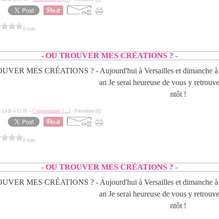
0 vote
- OU TROUVER MES CRÉATIONS ? -
Aujourd'hui à Versailles et dimanche à 
an Je serai heureuse de vous y retrouver
ntôt !
de La B à 12:01 -
Commentaires [
…
]
- Permalien [
#
]
0 vote
- OU TROUVER MES CRÉATIONS ? -
Aujourd'hui à Versailles et dimanche à 
an Je serai heureuse de vous y retrouver
ntôt !