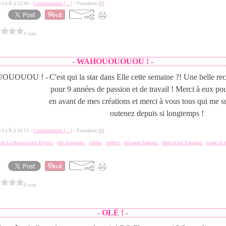
de La B à 12:00 -
Commentaires [
…
]
- Permalien [
#
]
0 vote
- WAHOUOUOUOU ! -
C'est qui la star dans Elle cette semaine ?! Une belle r
pour 9 années de passion et de travail ! Merci à eux po
en avant de mes créations et merci à vous tous qui me s
outenez depuis si longtemps !
de La B à 16:11 -
Commentaires [
…
]
- Permalien [
#
]
a de La Boussinière Bijoux
,
elle magazine
,
média
,
vedette
,
artisanat français
,
fabrication française
,
made in 
0 vote
- OLÉ ! -