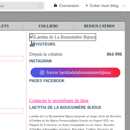
Connexion
+
Créer mon blog
LETS
COLLIERS
BIJOUX CATHOS
VISITEURS
Depuis la création
864 998
INSTAGRAM
Suivre laetitiadelaboussinierebijoux
PAGES FACEBOOK
Contacter le propriétaire du blog
LAETITIA DE LA BOUSSINIÈRE BIJOUX
Laetitia de La Boussinière Bijoux propose un large choix de Boucles
d'Oreilles et de Bijoux Personnalisés Gravés en Argent 925, en
Plaqué Or 3 microns, en Acier Inoxydable ou en nacre. Boucles
d'Oreilles (clip/oreilles percées), Bracelets, Colliers, Boutons de