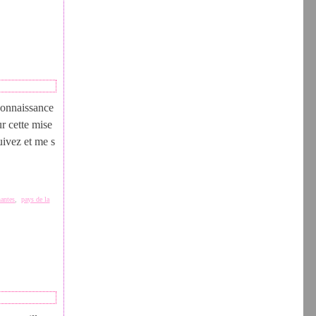
econnaissance
ur cette mise
uivez et me s
nantes
,
pays de la