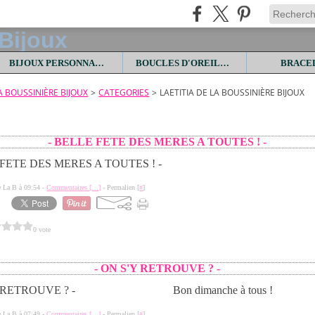
BIJOUX PERSONNALISES
BOUCLES D'OREILLES
BRACE
LA BOUSSINIÈRE BIJOUX
>
CATEGORIES
>
LAETITIA DE LA BOUSSINIÈRE BIJOUX
- BELLE FETE DES MERES A TOUTES ! -
de La B à 09:54 -
Commentaires [
…
]
- Permalien [
#
]
0 vote
- ON S'Y RETROUVE ? -
Bon dimanche à tous !
de La B à 07:49 -
Commentaires [
…
]
- Permalien [
#
]