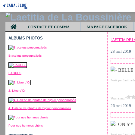
Home
CONTACT ET COMMANDES
MA PAGE FACEBOOK
ALBUMS PHOTOS
LAETITIA DE 
28 mai 2019
Bracelets personnalisés
BAGUES
Posté par Laetitia 
2. Livre d'Or
Vous aimez ?
26 mai 2019
4. Galerie de photos de bijoux personnalisés
Pour nos hommes chéris
Posté par Laetitia 