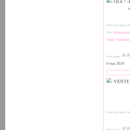
Posté par Laetitia 
Tags:
bijoux fantais
Nantes
,
accessoire
Vous aimez ?
9 mai 2019
Posté par Laetitia 
Vous aimez ?