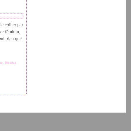
 collier par
per féminin,
Oui, rien que
 or
,
être belle
,