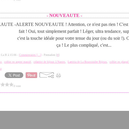
- NOUVEAUTE -
ALERTE NOUVEAUTE ! Attention, ce n'est pas rien ! C'est le
fait ! Oui, tout simplement parfait ! Léger, ultra tendance, su
c'est la touche idéale pour votre tenue du jour (ou du soir !). 
ça ! Le plus compliqué, c'est...
de La B à 15:06 -
Commentaires [
…
]
- Permalien [
#
]
ie
,
collier en argent massif
,
créatrice de bijoux à Nantes
,
Laetitia de La Boussinière Bijoux
,
collier en plaqué
ie
0 vote