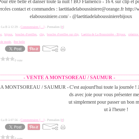
Pour être belle et danser toute la nuit ! BO Flamenco - 16 € sur clip et p
ercées contact et commandes : laetitiadelaboussiniere@orange.fr http://
elaboussiniere.com/ - @laetitiadelaboussinierebijoux
de La B à 12:29 -
Commentaires [
…
]
- Permalien [
#
]
ie
,
bijoux
,
boucles d'oreilles
,
clip
,
boucles d'oreilles sur clip
,
Laetitia de La Boussinière - Bijoux
,
créatrice
s de mode
,
être belle
0 vote
- VENTE A MONTSOREAU / SAUMUR -
C'est aujourd'hui toute la journée ! 
ds avec joie pour vous présenter mes
ut simplement pour passer un bon m
ut à l'heure !
de La B à 07:56 -
Commentaires [
…
]
- Permalien [
#
]
0 vote