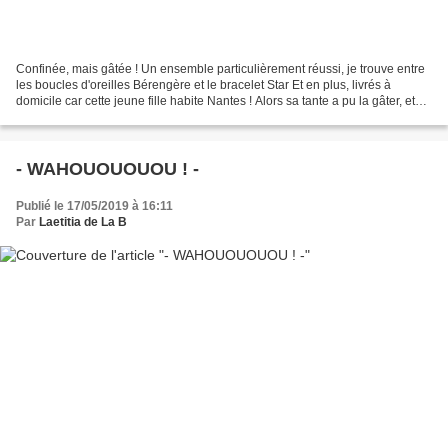
Confinée, mais gâtée ! Un ensemble particulièrement réussi, je trouve entre
les boucles d'oreilles Bérengère et le bracelet Star Et en plus, livrés à
domicile car cette jeune fille habite Nantes ! Alors sa tante a pu la gâter, et
moi lui déposer en cachette...
- WAHOUOUOUOU ! -
Publié le 17/05/2019 à 16:11
Par
Laetitia de La B