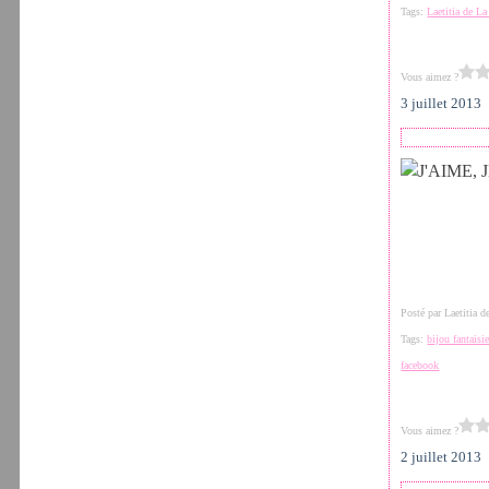
Tags:
Laetitia de L
Vous aimez ?
3 juillet 2013
Posté par Laetitia 
Tags:
bijou fantaisi
facebook
Vous aimez ?
2 juillet 2013