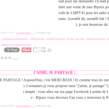
nait pour me demander s'il était p
faire une vente de mes Bijoux p
rofit de LMPT45 pour les aider 
sono. Aussitôt dit, aussitôt fait !
i, je suis heureuse de.
de La B à 17:52 -
Commentaires [
…
]
- Permalien [
#
]
e
,
Laetitia de La Boussinière
,
Laetitia bijoux
,
Bracelet pour Tous
,
Bijoux pour Tous
,
Boucles pour Tous
,
bo
,
bracelet de la Manif pour Tous
0 vote
3
J'AIME, JE PARTAGE !
Aujourd'hui, c'est MERCREDI ! Et comme tous les mer
s 3 semaines je vous propose mon "j'aime, je partage" L
t simple : vous allez sur ma page Facebook Laetitia de 
e - Bijoux vous devenez Fan vous y trouverez le Pa
de La B à 14:09 -
Commentaires [
…
]
- Permalien [
#
]