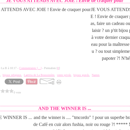
JE VOUS ATTENDS AVEC JOIE ! Envie de craquer pour
JE VOUS ATTENDS
E ! Envie de craquer
as, faire un cadeau ou
laisir ? un p'tit bijou
à votre dernier craq
eau pour la maîtress
u ? ou tout simpleme
papoter ?! N'hés
de La B à 18:17 -
Commentaires [
…
]
- Permalien [
#
]
e
,
bijoux religieux
,
Laetitia de La Boussinière
,
vente privée
,
bijoux gravés
,
Nantes
0 vote
AND THE WINNER IS ...
and the winner is .... "tmcordo" ! pour un superbe br
de Café en cuir alors fushia, noir ou rouge ?! ***** 