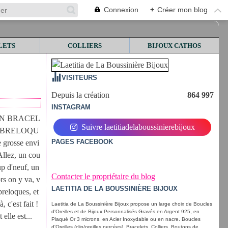
Connexion
+
Créer mon blog
LETS
COLLIERS
BIJOUX CATHOS
VISITEURS
Depuis la création
864 997
INSTAGRAM
UN BRACEL
Suivre laetitiadelaboussinierebijoux
 BRELOQU
PAGES FACEBOOK
e grosse envi
Allez, un cou
up d'neuf, un
Contacter le propriétaire du blog
ors on y va, v
LAETITIA DE LA BOUSSINIÈRE BIJOUX
 breloques, et
, c'est fait !
Laetitia de La Boussinière Bijoux propose un large choix de Boucles
d'Oreilles et de Bijoux Personnalisés Gravés en Argent 925, en
 elle est...
Plaqué Or 3 microns, en Acier Inoxydable ou en nacre. Boucles
d'Oreilles (clip/oreilles percées), Bracelets, Colliers, Boutons de