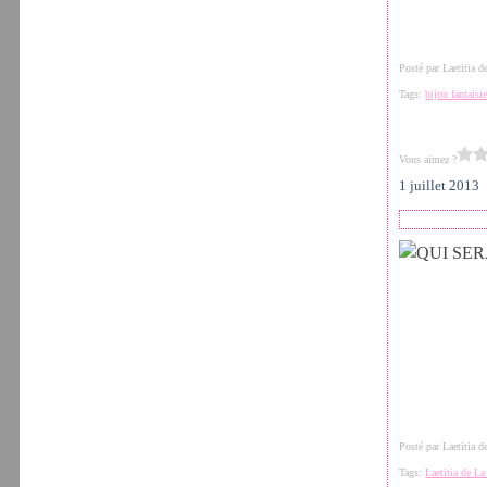
Posté par Laetitia 
Tags:
bijou fantaisi
Vous aimez ?
1 juillet 2013
Posté par Laetitia 
Tags:
Laetitia de L