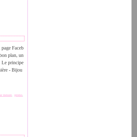
a page Faceb
n plan, un
! Le principe
ière - Bijou
ur mesure
,
promo
,