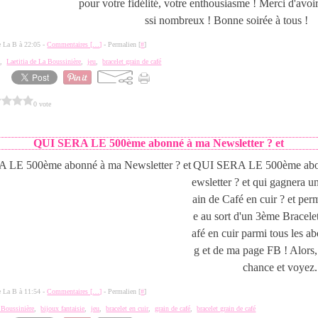
pour votre fidélité, votre enthousiasme ! Merci d'avoir
ssi nombreux ! Bonne soirée à tous !
de La B à 22:05 -
Commentaires [
…
]
- Permalien [
#
]
e
,
Laetitia de La Boussinière
,
jeu
,
bracelet grain de café
0 vote
QUI SERA LE 500ème abonné à ma Newsletter ? et
QUI SERA LE 500ème abo
ewsletter ? et qui gagnera u
ain de Café en cuir ? et perm
e au sort d'un 3ème Bracele
afé en cuir parmi tous les a
g et de ma page FB ! Alors,
chance et voyez.
de La B à 11:54 -
Commentaires [
…
]
- Permalien [
#
]
a Boussinière
,
bijoux fantaisie
,
jeu
,
bracelet en cuir
,
grain de café
,
bracelet grain de café