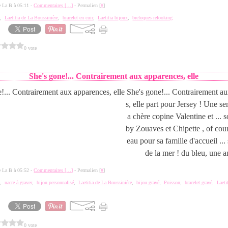
de La B à 05:11 -
Commentaires [
…
]
- Permalien [
#
]
e
,
Laetitia de La Boussinière
,
bracelet en cuir
,
Laetitia bijoux
,
breloques relooking
0 vote
3
She's gone!... Contrairement aux apparences, elle
She's gone!... Contrairement a
s, elle part pour Jersey ! Une s
a chère copine Valentine et ...
by Zouaves et Chipette , of cour
eau pour sa famille d'accueil ...
de la mer ! du bleu, une an
de La B à 05:52 -
Commentaires [
…
]
- Permalien [
#
]
e
,
nacre à graver
,
bijou personnalisé
,
Laetitia de La Boussinière
,
bijou gravé
,
Poisson
,
bracelet gravé
,
Laeti
0 vote