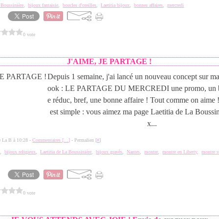
a Boussinière
,
bijoux fantaisie
,
boucles d'oreilles
,
Laetitia bijoux
,
bonnes affaires
,
mercredi
0 vote
J'AIME, JE PARTAGE !
Depuis 1 semaine, j'ai lancé un nouveau concept sur m
ook : LE PARTAGE DU MERCREDI une promo, un bo
e réduc, bref, une bonne affaire ! Tout comme on aime 
est simple : vous aimez ma page Laetitia de La Boussin
x...
de La B à 10:28 -
Commentaires [
…
]
- Permalien [
#
]
e
,
bijoux religieux
,
Laetitia de La Boussinière
,
bijoux gravés
,
Nantes
,
montre
,
montre en Liberty
,
montre s
0 vote