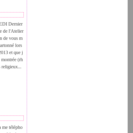
I Dernier
e de l'Atelier
on de vous m
cartonné lors
2013 et que j
e montrée (rh
religieux...
ia me télépho