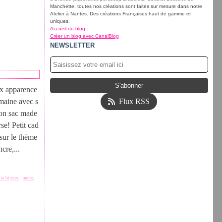
Manchette, toutes nos créations sont faites sur mesure dans notre
Atelier à Nantes. Des créations Françaises haut de gamme et
uniques.
Accueil du blog
Créer un blog avec CanalBlog
NEWSLETTER
ux apparence
emaine avec s
Flux RSS
 son sac made
se! Petit cad
 sur le thème
cre,...
tia bijoux
,
ancre
,