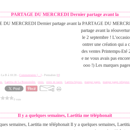
3
PARTAGE DU MERCREDI Dernier partage avant la
PARTAGE DU MERCRED
partage avant la réouvertur
le 2 septembre ! L'occasi
ontrer une création qui a 
des ventes Printemps-Eté 
e ne vous avais pas encor
ooo !) Les marques pages 
de La B à 18:28 -
Commentaires [
…
]
- Permalien [
#
]
ux
,
Laetitia de La Boussinière
,
croix
,
croix en nacre
,
Laetitia bijoux
,
marque pages
,
marque pages religieux
0 vote
3
Il y a quelques semaines, Laetitia me téléphonait
Il y a quelques semaines, Laetit