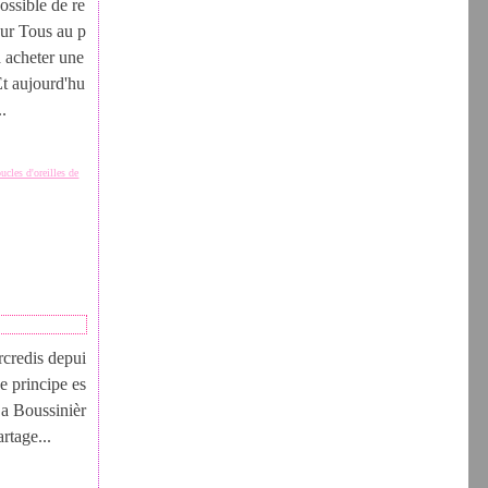
ossible de re
our Tous au p
à acheter une
 Et aujourd'hu
..
ucles d'oreilles de
credis depui
e principe es
La Boussinièr
rtage...