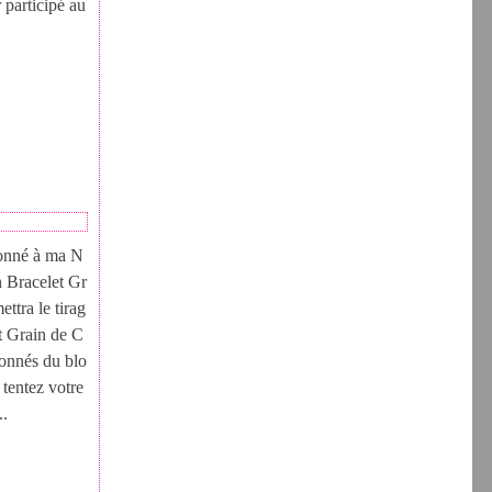
 participé au
nné à ma N
n Bracelet Gr
ettra le tirag
t Grain de C
bonnés du blo
 tentez votre
..