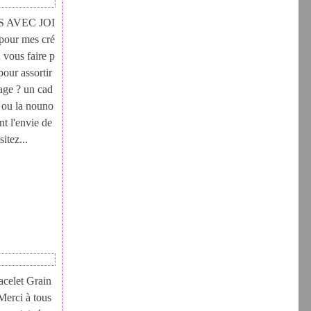
 AVEC JOI
 pour mes cré
 vous faire p
 pour assortir
uage ? un cad
e ou la nouno
nt l'envie de
itez...
acelet Grain
Merci à tous