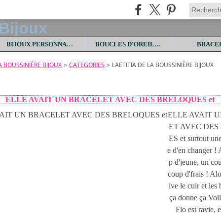
BIJOUX PERSONNALISES
BOUCLES D'OREILLES
BRACE
LA BOUSSINIÈRE BIJOUX
>
CATEGORIES
>
LAETITIA DE LA BOUSSINIÈRE BIJOUX
3
ELLE AVAIT UN BRACELET AVEC DES BRELOQUES et
ELLE AVAIT 
ET AVEC DES
ES et surtout un
e d'en changer ! 
p d'jeune, un co
coup d'frais ! Al
ive le cuir et les
ça donne ça Voilà
Flo est ravie, et