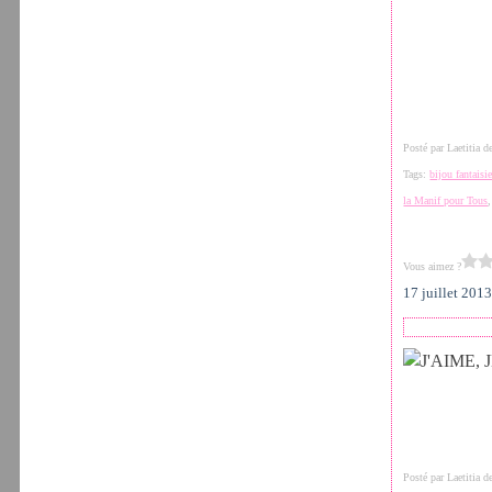
Posté par Laetitia 
Tags:
bijou fantaisi
la Manif pour Tous
Vous aimez ?
17 juillet 201
Posté par Laetitia 