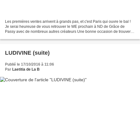
Les premières ventes arrivent à grands pas, et c'est Paris qui ouvre le bal !
Je serai heureuse de vous retrouver le WE prochain à ND de Grâce de
Passy avec de nombreux autres créateurs Une bonne occasion de trouver
vos cadeaux de Noël ! A très bientôt...
LUDIVINE (suite)
Publié le 17/10/2016 à 11:06
Par
Laetitia de La B