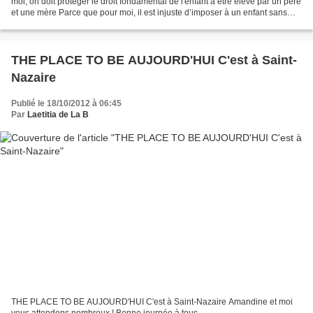
moi, on doit protéger le droit fondamental de l'enfant à être élevé par un père
et une mère Parce que pour moi, il est injuste d’imposer à un enfant sans
défense une confusion...
THE PLACE TO BE AUJOURD'HUI C'est à Saint-
Nazaire
Publié le 18/10/2012 à 06:45
Par
Laetitia de La B
THE PLACE TO BE AUJOURD'HUI C'est à Saint-Nazaire Amandine et moi
vous attendons nombreux ! Bonne journée à tous