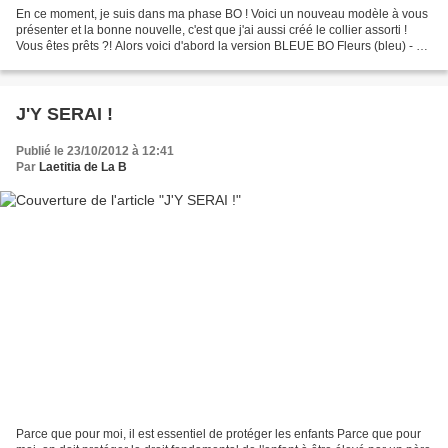
En ce moment, je suis dans ma phase BO ! Voici un nouveau modèle à vous
présenter et la bonne nouvelle, c'est que j'ai aussi créé le collier assorti !
Vous êtes prêts ?! Alors voici d'abord la version BLEUE BO Fleurs (bleu) - 16
€ sur clip ou pour oreilles...
J'Y SERAI !
Publié le 23/10/2012 à 12:41
Par
Laetitia de La B
Parce que pour moi, il est essentiel de protéger les enfants Parce que pour