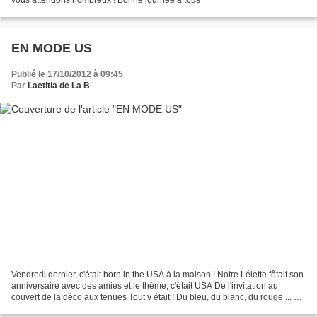
EN MODE US
Publié le 17/10/2012 à 09:45
Par
Laetitia de La B
Vendredi dernier, c'était born in the USA à la maison ! Notre Lélette fêtait son
anniversaire avec des amies et le thème, c'était USA De l'invitation au
couvert de la déco aux tenues Tout y était ! Du bleu, du blanc, du rouge ... et
... un atelier bijou,...