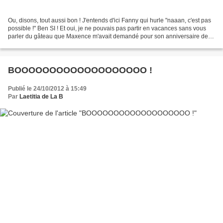
Ou, disons, tout aussi bon ! J'entends d'ici Fanny qui hurle "naaan, c'est pas
possible !" Ben SI ! Et oui, je ne pouvais pas partir en vacances sans vous
parler du gâteau que Maxence m'avait demandé pour son anniversaire de
copains ! UNE TUERIE DE FOLIE...
BOOOOOOOOOOOOOOOOOOO !
Publié le 24/10/2012 à 15:49
Par
Laetitia de La B