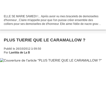
ELLE SE MARIE SAMEDI !... Après avoir vu mes bracelets de demoiselles
d'honneur , Claire m'appelle pour que l'on puisse créer ensemble des
colliers pour ses demoiselles de d'honneur. Elle aime l'idée de nacre gravée
et la Croix de Jérusalem lui plait...
PLUS TUERIE QUE LE CARAMALLOW ?
Publié le 26/10/2012 à 09:50
Par
Laetitia de La B