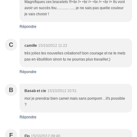
Magnifiques ces bracelets !!!<br /> <br /> <br /> <br /> Ils vont
avoir un succès fou............. ...... je ne sais pas quelle couleur
je vais choisir !
Répondre
C
camille
15/10/2012 11:22
très jolies tes nouvelles créations!! bon courage et ne te mets
pas en ébullition sinon tu ne pourras plus travailler;)
Répondre
B
Basab et cie
15/10/2012 10:51
moi je prendrai bien camel mais sans pompom ...it's possible
?
Répondre
F
Flo
15/10/2012 09:40