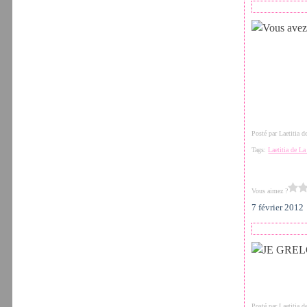
Posté par Laetitia 
Tags:
Laetitia de L
Vous aimez ?
7 février 2012
Posté par Laetitia 