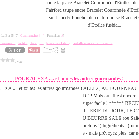
toute la place Bracelet Couronnée d'Etoiles ble
Fairford taupe encre Bracelet Couronnée d'Etoi
sur Liberty Phoebe bleu et turquoise Bracele
d'Etoiles fushia...
de La B à 05:47 -
Commentaires [
…
]
- Permalien [
#
]
a Boussinière
,
Laetitia
,
étoile
,
LB
,
bracelet sur Liberty
,
médaille miraculeuse en couleur
0 vote
2
POUR ALEXA .... et toutes les autres gourmandes !
ALLEZ, AU FOURNEAU
DE ! Mais oui, il est encore t
super facile ! ****** RE
TUERIE DU JOUR, LE 
U BEURRE SALE (ou Salido
bretons !) Ingrédients : (po
s - mais prévoyez plus, car