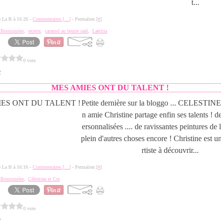
t...
de La B à 16:26 -
Commentaires [
…
]
- Permalien [
#
]
a Boussinière
,
recette
,
caramel au beurre salé
,
Laetitia
0 vote
2
MES AMIES ONT DU TALENT !
Petite dernière sur la bloggo ... CELESTI
n amie Christine partage enfin ses talents ! de
ersonnalisées .... de ravissantes peintures de l
plein d'autres choses encore ! Christine est u
rtiste à découvrir...
de La B à 16:16 -
Commentaires [
…
]
- Permalien [
#
]
a Boussinière
,
Célestine et Cie
0 vote
2