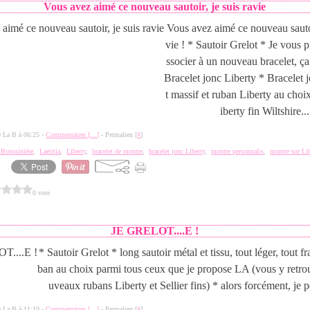
Vous avez aimé ce nouveau sautoir, je suis ravie
Vous avez aimé ce nouveau sautoi
vie ! * Sautoir Grelot * Je vous p
ssocier à un nouveau bracelet, ça
Bracelet jonc Liberty * Bracelet 
t massif et ruban Liberty au choix
iberty fin Wiltshire...
de La B à 06:25 -
Commentaires [
…
]
- Permalien [
#
]
a Boussinière
,
Laetitia
,
Liberty
,
bracelet de montre
,
bracelet jonc Liberty
,
montre personnalis
,
montre sur Li
0 vote
JE GRELOT....E !
* Sautoir Grelot * long sautoir métal et tissu, tout léger, tout f
ban au choix parmi tous ceux que je propose LA (vous y retro
uveaux rubans Liberty et Sellier fins) * alors forcément, je p
de La B à 11:10 -
Commentaires [
…
]
- Permalien [
#
]