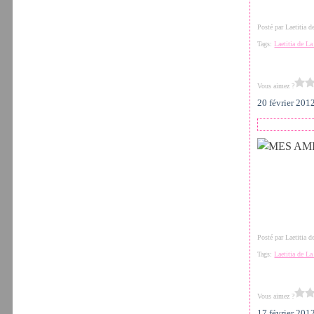
Posté par Laetitia 
Tags:
Laetitia de L
Vous aimez ?
20 février 201
Posté par Laetitia 
Tags:
Laetitia de L
Vous aimez ?
17 février 201