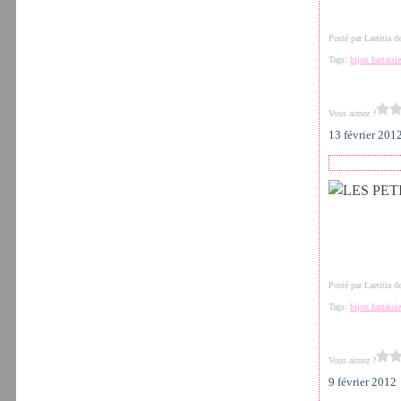
Posté par Laetitia 
Tags:
bijou fantaisi
Vous aimez ?
13 février 201
Posté par Laetitia 
Tags:
bijou fantaisi
Vous aimez ?
9 février 2012