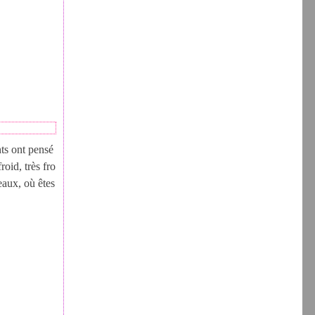
nts ont pensé
roid, très fro
seaux, où êtes