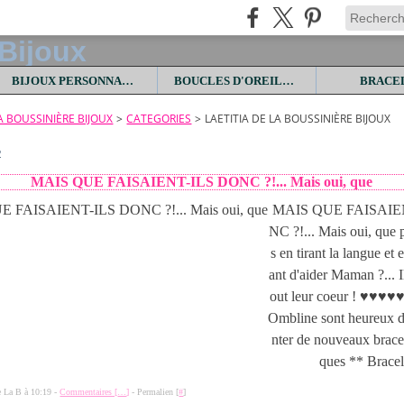
BIJOUX PERSONNALISES
BOUCLES D'OREILLES
BRACE
LA BOUSSINIÈRE BIJOUX
>
CATEGORIES
>
LAETITIA DE LA BOUSSINIÈRE BIJOUX
2
MAIS QUE FAISAIENT-ILS DONC ?!... Mais oui, que
MAIS QUE FAISAIE
NC ?!... Mais oui, que p
s en tirant la langue et 
ant d'aider Maman ?... I
out leur coeur ! ♥♥♥♥
Ombline sont heureux d
nter de nouveaux bracel
ques ** Bracele
de La B à 10:19 -
Commentaires [
…
]
- Permalien [
#
]