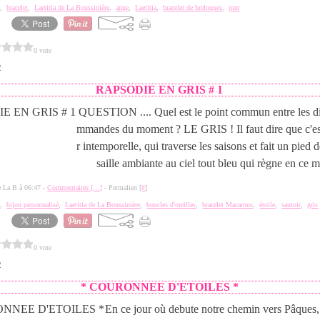
e
,
bracelet
,
Laetitia de La Boussinière
,
ange
,
Laetitia
,
bracelet de breloques
,
mer
0 vote
2
RAPSODIE EN GRIS # 1
QUESTION .... Quel est le point commun entre les di
mmandes du moment ? LE GRIS ! Il faut dire que c'es
r intemporelle, qui traverse les saisons et fait un pied d
saille ambiante au ciel tout bleu qui règne en ce 
de La B à 06:47 -
Commentaires [
…
]
- Permalien [
#
]
e
,
bijou personnalisé
,
Laetitia de La Boussinière
,
boucles d'oreilles
,
bracelet Macarons
,
étoile
,
sautoir
,
gris
0 vote
2
* COURONNEE D'ETOILES *
En ce jour où debute notre chemin vers Pâques, 