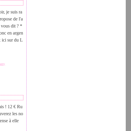
r, je suis ra
ropose de l'a
 vous dit ? *
jonc en argen
 ici sur du L
berty
rais ! 12 € Ru
uverez les no
ense à elle