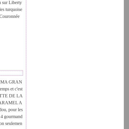
u sur Liberty
les turquoise
t Couronnée
 MA GRAN
emps et c'est
CETTE DE LA
CARAMEL A
u, pour les
ur 4 gourmand
 non seulemen