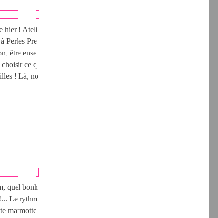
 hier ! Ateli
 à Perles Pre
on, être ense
 choisir ce q
illes ! Là, no
m, quel bonh
 !... Le rythm
ente marmotte