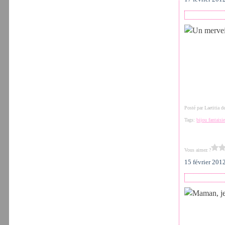
Posté par Laetitia 
Tags:
bijou fantaisi
Vous aimez ?
15 février 201