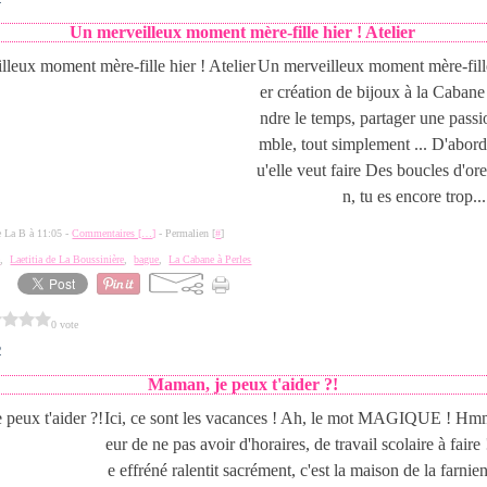
Un merveilleux moment mère-fille hier ! Atelier
Un merveilleux moment mère-fille
er création de bijoux à la Cabane
ndre le temps, partager une passi
mble, tout simplement ... D'abord
u'elle veut faire Des boucles d'ore
n, tu es encore trop...
de La B à 11:05 -
Commentaires [
…
]
- Permalien [
#
]
e
,
Laetitia de La Boussinière
,
bague
,
La Cabane à Perles
0 vote
2
Maman, je peux t'aider ?!
Ici, ce sont les vacances ! Ah, le mot MAGIQUE ! Hm
eur de ne pas avoir d'horaires, de travail scolaire à faire
e effréné ralentit sacrément, c'est la maison de la farni