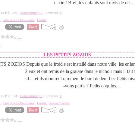
et cie ! Bref, les enfants sont ravis de ne...
de La B à 15:23 -
Commentaires [
…
]
- Permalien [
#
]
e
,
Laetitia de La Boussinière
,
Laetitia
0 vote
2
LES PETITS ZOZIOS
Depuis que le froid s'est installé dans notre ville, les enfa
à eux et ont remis de la graisse dans le nichoir mais il fait f
id ... et ils montrent rarement le bout de leur bec Petits oi
-vous partis ? Petits coquins,...
de La B à 15:31 -
Commentaires [
…
]
- Permalien [
#
]
e
,
Laetitia de La Boussinière
,
Laetitia
,
boucles d'oreilles
0 vote