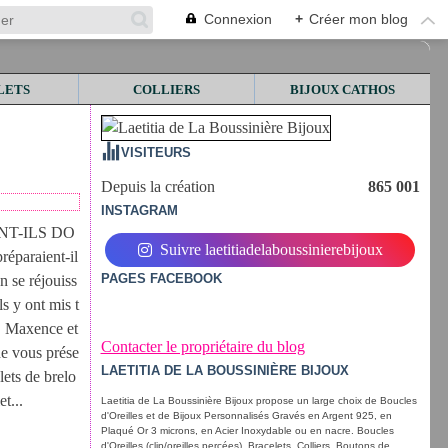
Connexion
+
Créer mon blog
LETS
COLLIERS
BIJOUX CATHOS
VISITEURS
Depuis la création
865 001
INSTAGRAM
NT-ILS DO
Suivre laetitiadelaboussinierebijoux
réparaient-il
PAGES FACEBOOK
en se réjouiss
ls y ont mis t
♥ Maxence et
Contacter le propriétaire du blog
e vous prése
LAETITIA DE LA BOUSSINIÈRE BIJOUX
ets de brelo
t...
Laetitia de La Boussinière Bijoux propose un large choix de Boucles
d'Oreilles et de Bijoux Personnalisés Gravés en Argent 925, en
Plaqué Or 3 microns, en Acier Inoxydable ou en nacre. Boucles
d'Oreilles (clip/oreilles percées), Bracelets, Colliers, Boutons de