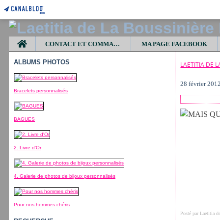
Home
CONTACT ET COMMANDES
MA PAGE FACEBOOK
ALBUMS PHOTOS
LAETITIA DE 
28 février 201
Bracelets personnalisés
BAGUES
2. Livre d'Or
4. Galerie de photos de bijoux personnalisés
Pour nos hommes chéris
Posté par Laetitia 