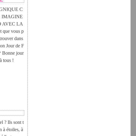
GNIQUE C
R IMAGINE
 AVEC LA
 que vous p
trouver dans
tion Jour de F
* Bonne jour
à tous !
l ? Ils sont t
 à étoiles, à