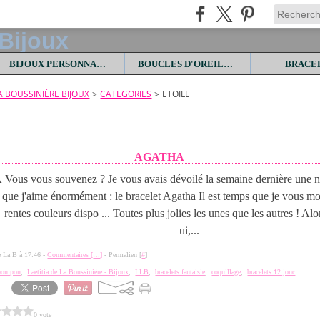
BIJOUX PERSONNALISES
BOUCLES D'OREILLES
BRACE
LA BOUSSINIÈRE BIJOUX
>
CATEGORIES
>
ETOILE
AGATHA
Vous vous souvenez ? Je vous avais dévoilé la semaine dernière une n
que j'aime énormément : le bracelet Agatha Il est temps que je vous mon
rentes couleurs dispo ... Toutes plus jolies les unes que les autres ! Alo
ui,...
de La B à 17:46 -
Commentaires [
…
]
- Permalien [
#
]
pompon
,
Laetitia de La Boussinière - Bijoux
,
LLB
,
bracelets fantaisie
,
coquillage
,
bracelets 12 jonc
0 vote