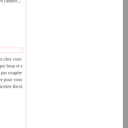
é l'astuce...
ez chez vous
uper beau et s
t pas exagére
êve pour vous
acelets Bicol