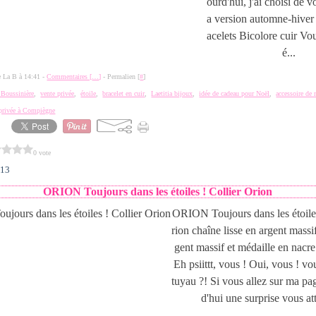
ourd'hui, j'ai choisi de 
a version automne-hiver
acelets Bicolore cuir Vo
é...
de La B à 14:41 -
Commentaires [
…
]
- Permalien [
#
]
a Boussinière
,
vente privée
,
étoile
,
bracelet en cuir
,
Laetitia bijoux
,
idée de cadeau pour Noël
,
accessoire de
 privée à Compiègne
0 vote
013
ORION Toujours dans les étoiles ! Collier Orion
ORION Toujours dans les étoiles
rion chaîne lisse en argent massif
gent massif et médaille en nacr
Eh psiittt, vous ! Oui, vous ! v
tuyau ?! Si vous allez sur ma p
d'hui une surprise vous at