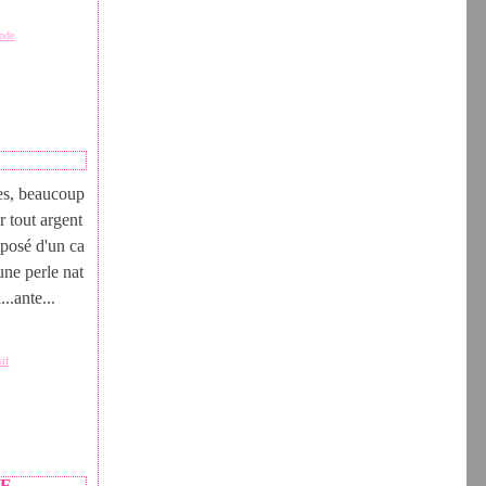
mode
les, beaucoup
r tout argent
posé d'un ca
'une perle nat
..ante...
sif
NE