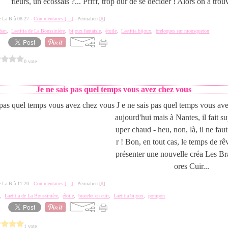
fleurs, un écossais ?... Pffff, trop dur de se décider ! Alors on a trouv
de La B à 08:27 -
Commentaires [
…
]
- Permalien [
#
]
uban
,
Laetitia de La Boussinière
,
bijoux fantaisie
,
étoile
,
Laetitia bijoux
,
breloques sur mousqueton
0 vote
Je ne sais pas quel temps vous avez chez vous
J e ne sais pas quel temps vous av
aujourd'hui mais à Nantes, il fait s
uper chaud - heu, non, là, il ne fau
r ! Bon, en tout cas, le temps de r
présenter une nouvelle créa Les Br
ores Cuir...
de La B à 11:20 -
Commentaires [
…
]
- Permalien [
#
]
e
,
Laetitia de La Boussinière
,
étoile
,
bracelet en cuir
,
Laetitia bijoux
,
pompon
1 vote