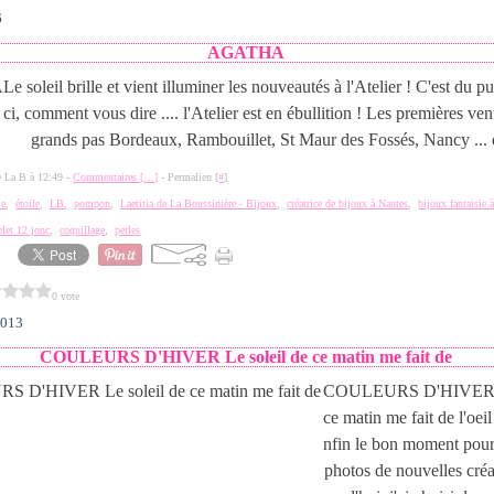
6
AGATHA
Le soleil brille et vient illuminer les nouveautés à l'Atelier ! C'est du p
ci, comment vous dire .... l'Atelier est en ébullition ! Les premières ven
grands pas Bordeaux, Rambouillet, St Maur des Fossés, Nancy ... et
de La B à 12:49 -
Commentaires [
…
]
- Permalien [
#
]
ie
,
étoile
,
LB
,
pompon
,
Laetitia de La Boussinière - Bijoux
,
créatrice de bijoux à Nantes
,
bijoux fantaisie 
elet 12 jonc
,
coquillage
,
perles
0 vote
2013
COULEURS D'HIVER Le soleil de ce matin me fait de
COULEURS D'HIVER Le
ce matin me fait de l'oeil
nfin le bon moment pour
photos de nouvelles créa