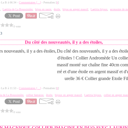
de La B à 06:34 -
Commentaires [
…
]
- Permalien [
#
]
e
,
Laetitia de La Boussinière
,
bijou en nacre
,
étoile
,
bijou en argent massif
,
Laetitia bijoux
,
accessoire de 
0 vote
13
Du côté des nouveautés, il y a des étoiles,
Du côté des nouveautés, il y a des étoi
d'étoiles ! Collier Andromède Un collie
massif monté sur chaîne fine 40cm com
rré et d'une étoile en argent massif et d
urelle 36 € Collier grande Etoile Fil.
de La B à 11:53 -
Commentaires [
…
]
- Permalien [
#
]
tia de La Boussinière
,
collier fantaisie
,
étoile
,
bijoux en argent massif
,
Laetitia bijoux
,
collier en argent mas
0 vote
N MAGNIQUE COLLIER IMAGINE EN DUO AVEC LAURI