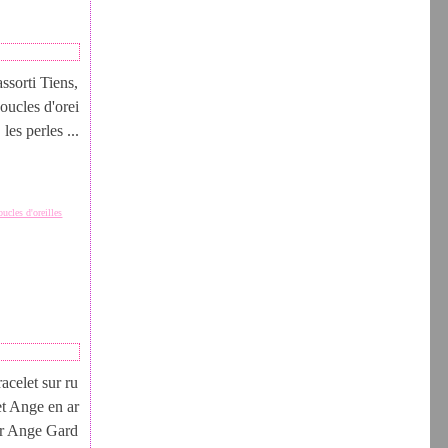
ssorti Tiens,
oucles d'orei
les perles ...
oucles d'oreilles
acelet sur ru
et Ange en ar
our Ange Gard