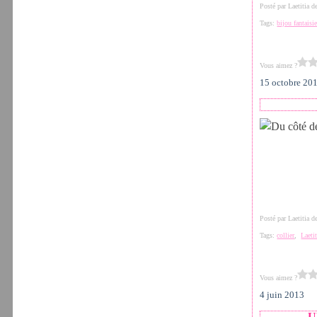
Posté par Laetitia 
Tags:
bijou fantaisi
Vous aimez ?
15 octobre 20
Posté par Laetitia 
Tags:
collier
,
Laeti
Vous aimez ?
4 juin 2013
U