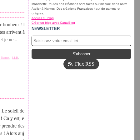
Manchette, toutes nos créations sont faites sur mesure dans notre
Atelier à Nantes. Des créations Françaises haut de gamme et
uniques.
Accueil du blog
Créer un blog avec CanalBlog
ur bonheur ! I
NEWSLETTER
tes arrivent à
 je ne...
à Nantes
,
LLB
,
Flux RSS
 soleil de
 ! Ca y est, e
 prendre des
s ! Alors auj