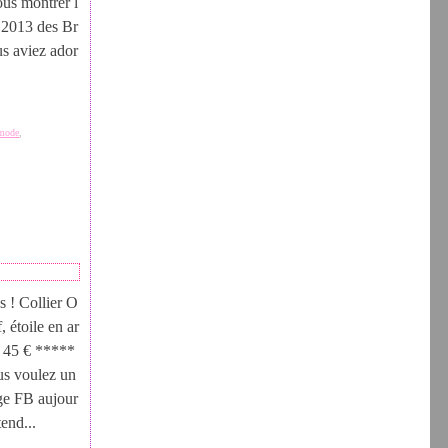
vous montrer l
 2013 des Br
us aviez ador
 mode
,
 ! Collier O
, étoile en ar
e 45 € *****
ous voulez un
age FB aujour
tend...