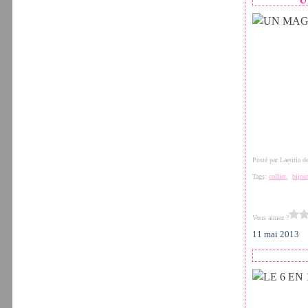
Posté par Laetitia 
Tags:
collier
,
bijou
Vous aimez ?
11 mai 2013