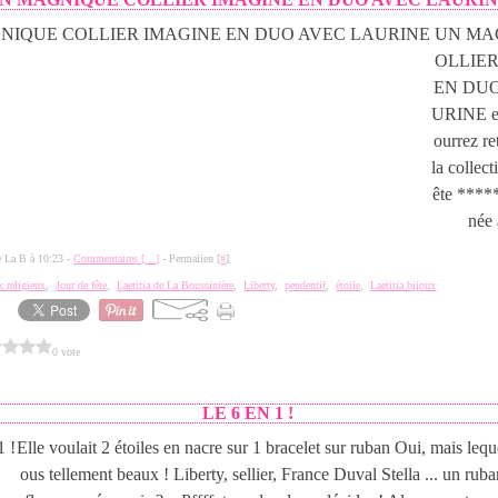
UN MA
OLLIE
EN DUO
URINE et
ourrez re
la collec
ête ****
née 
de La B à 10:23 -
Commentaires [
…
]
- Permalien [
#
]
x religieux
,
Jour de fête
,
Laetitia de La Boussinière
,
Liberty
,
pendentif
,
étoile
,
Laetitia bijoux
0 vote
LE 6 EN 1 !
Elle voulait 2 étoiles en nacre sur 1 bracelet sur ruban Oui, mais leque
ous tellement beaux ! Liberty, sellier, France Duval Stella ... un ruban