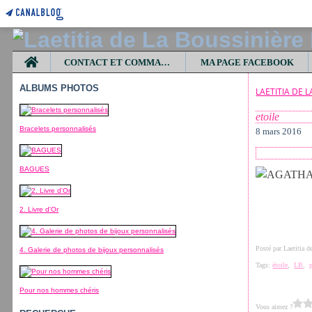
Home
CONTACT ET COMMANDES
MA PAGE FACEBOOK
ALBUMS PHOTOS
LAETITIA DE 
etoile
Bracelets personnalisés
8 mars 2016
BAGUES
2. Livre d'Or
Posté par Laetitia 
4. Galerie de photos de bijoux personnalisés
Tags:
étoile
,
LB
,
Pour nos hommes chéris
Vous aimez ?