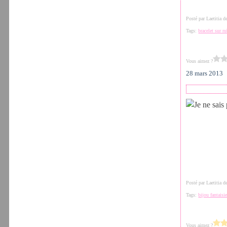
Posté par Laetitia 
Tags:
bracelet sur r
Vous aimez ?
28 mars 2013
Posté par Laetitia 
Tags:
bijou fantaisi
Vous aimez ?