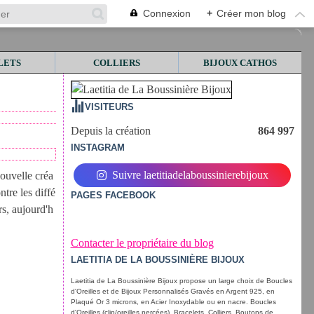
Connexion
+
Créer mon blog
LETS
COLLIERS
BIJOUX CATHOS
VISITEURS
Depuis la création
864 997
INSTAGRAM
Suivre laetitiadelaboussinierebijoux
ouvelle créa
tre les diffé
PAGES FACEBOOK
rs, aujourd'h
Contacter le propriétaire du blog
LAETITIA DE LA BOUSSINIÈRE BIJOUX
Laetitia de La Boussinière Bijoux propose un large choix de Boucles
d'Oreilles et de Bijoux Personnalisés Gravés en Argent 925, en
Plaqué Or 3 microns, en Acier Inoxydable ou en nacre. Boucles
d'Oreilles (clip/oreilles percées), Bracelets, Colliers, Boutons de