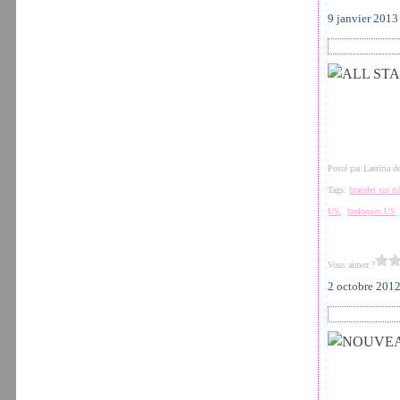
9 janvier 2013
Posté par Laetitia 
Tags:
bracelet sur r
US
,
breloques US
Vous aimez ?
2 octobre 201