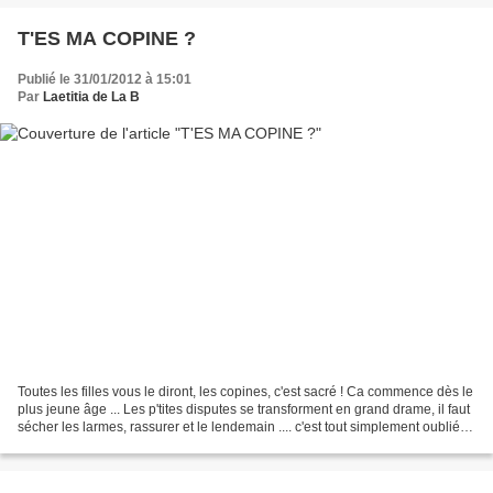
T'ES MA COPINE ?
Publié le 31/01/2012 à 15:01
Par
Laetitia de La B
Toutes les filles vous le diront, les copines, c'est sacré ! Ca commence dès le
plus jeune âge ... Les p'tites disputes se transforment en grand drame, il faut
sécher les larmes, rassurer et le lendemain .... c'est tout simplement oublié !
Ma grande biquette...