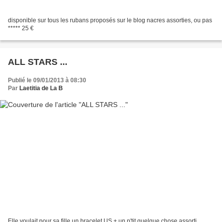
disponible sur tous les rubans proposés sur le blog nacres assorties, ou pas
***** 25 €
ALL STARS ...
Publié le 09/01/2013 à 08:30
Par
Laetitia de La B
Elle voulait pour sa fille un bracelet US + un p'tit quelque chose assorti