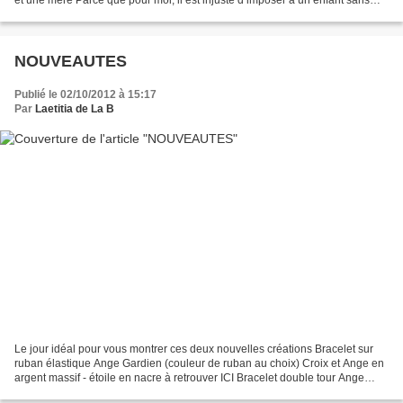
défense une confusion...
NOUVEAUTES
Publié le 02/10/2012 à 15:17
Par
Laetitia de La B
Le jour idéal pour vous montrer ces deux nouvelles créations Bracelet sur
ruban élastique Ange Gardien (couleur de ruban au choix) Croix et Ange en
argent massif - étoile en nacre à retrouver ICI Bracelet double tour Ange
Gardien (ruban au choix parmi...