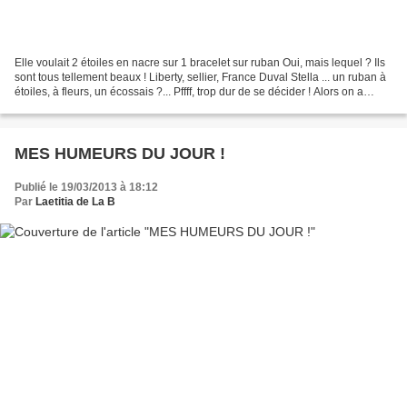
Elle voulait 2 étoiles en nacre sur 1 bracelet sur ruban Oui, mais lequel ? Ils
sont tous tellement beaux ! Liberty, sellier, France Duval Stella ... un ruban à
étoiles, à fleurs, un écossais ?... Pffff, trop dur de se décider ! Alors on a
trouvé l'astuce...
MES HUMEURS DU JOUR !
Publié le 19/03/2013 à 18:12
Par
Laetitia de La B