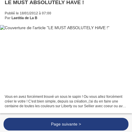
LE MUST ABSOLUTELY HAVE !
Publié le 18/01/2012 à 07:00
Par
Laetitia de La B
Vous en avez forcément trouvé un sous le sapin ! Ou vous allez forcément
créer le votre ! C'est bien simple, depuis sa création, j'ai du en faire une
centaine de toutes les couleurs sur Liberty ou sur Sellier avec coeur ou avec
étoile mais pas que ......
Page suivante >