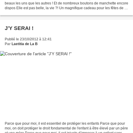
beaux les uns que les autres ! Et de nombreux boutons de manchette encore
dispos Elle est pas belle, la vie ?! Un magnifique cadeau pour les fêtes de fin
d'année ! Et pourquoi pas un...
J'Y SERAI !
Publié le 23/10/2012 à 12:41
Par
Laetitia de La B
Parce que pour moi, il est essentiel de protéger les enfants Parce que pour
moi, on doit protéger le droit fondamental de l'enfant à être élevé par un père
et une mère Parce que pour moi, il est injuste d’imposer à un enfant sans