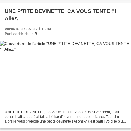
UNE P'TITE DEVINETTE, CA VOUS TENTE ?!
Allez,
Publié le 01/06/2012 à 15:09
Par
Laetitia de La B
UNE P'TITE DEVINETTE, CA VOUS TENTE ?! Allez, c'est vendredi, il fait
beau, il fait chaud (j'ai fait la bêtise d'ouvrir un paquet de fraises Tagada)
alors je vous propose une petite devinette ! Allons-y, c'est parti ! Voici le plus
GRAND collier de médailles...