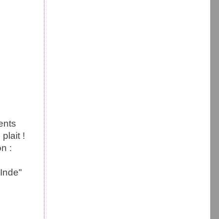
ents
plait !
n :
"Inde"