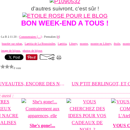
d'autres suivront, c'est sûr !
BON WEEK-END A TOUS !
de La B à 11:20 -
Commentaires [
…
]
- Permalien [
#
]
,
bracelet sur ruban
,
Laetitia de La Boussinière
,
Laetitia
,
Liberty
,
montre
,
montre en Liberty
,
étoile
,
montr
,
image de bijoux
,
photos de bijoux
0 vote
DES NOUVEAUTES, ENCORE DES NOUVEAUTES ! Et oui,
 aussi :
She's gone!...
VOUS C