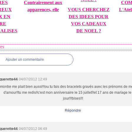
RES
Contrairement aux
COM
REUX
apparences, elle
VOUS CHERCHEZ
L'Atel
X EN
DES IDEES POUR
RE
VOS CADEAUX
ALISES
DE NOEL ?
es
Ajouter un commentaire
querette44
04/07/2012 12:49
montre me plait bien aussi!!!ou tu fais des bracelets gravés avec les prénoms de 
d'amour!!tu me redis!!c'est mon anniversaire le 15 juillet!!et 17 ans de mariage 
jour!!!bises!!!
Répondre
querette44
04/07/2012 06:49