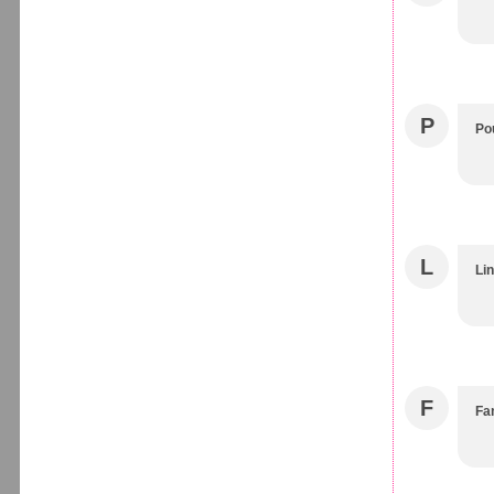
P
Pou
L
Li
F
Fa