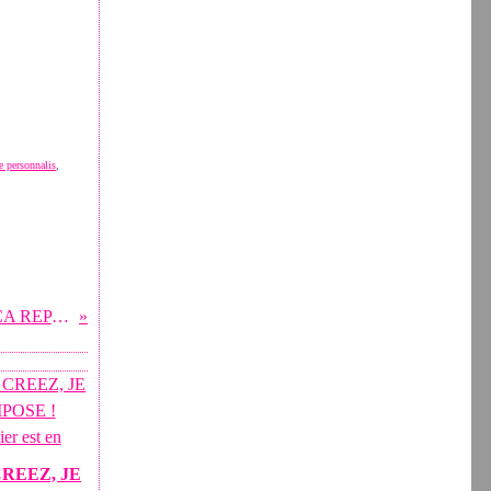
e personnalis
,
UN P'TIT BERLINGOT, ET CA REPART ! ****** Après
REEZ, JE