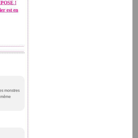
POSE !
ier est en
mes monstres
le même