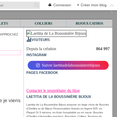
Connexion
+
Créer mon blog
LETS
COLLIERS
BIJOUX CATHOS
, RAPPROCHEZ
VISITEURS
Depuis la création
864 997
INSTAGRAM
Suivre laetitiadelaboussinierebijoux
PAGES FACEBOOK
Contacter le propriétaire du blog
LAETITIA DE LA BOUSSINIÈRE BIJOUX
 je viens
Laetitia de La Boussinière Bijoux propose un large choix de Boucles
d'Oreilles et de Bijoux Personnalisés Gravés en Argent 925, en
Plaqué Or 3 microns, en Acier Inoxydable ou en nacre. Boucles
d'Oreilles (clip/oreilles percées), Bracelets, Colliers, Boutons de