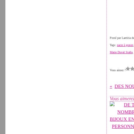
Posté par Laetitia 
Tags:
nacre à graver
Marie Duval Stalla
Vous aimez ?
Vous aimerez