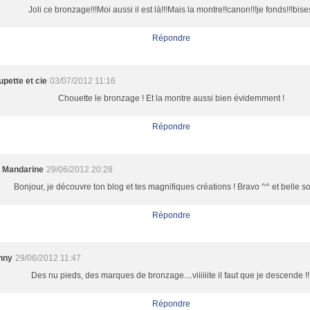
Joli ce bronzage!!!Moi aussi il est là!!!Mais la montre!!canon!!!je fonds!!!bise
Répondre
pette et cie
03/07/2012 11:16
Chouette le bronzage ! Et la montre aussi bien évidemment !
Répondre
n Mandarine
29/06/2012 20:28
Bonjour, je découvre ton blog et tes magnifiques créations ! Bravo ^^ et belle so
Répondre
nny
29/06/2012 11:47
Des nu pieds, des marques de bronzage....viiiiiite il faut que je descende !!
Répondre