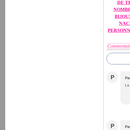
DE T
NOMB
BIJOU
NAC
PERSONN
Commentair
P
Pa
La 
P
Pa