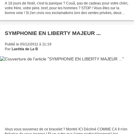
A 18 jours de Noël, c'est la panique ? Couâ, pas de cadeau pour votre chéri,
votre frère, votre père, bref, pour les hommes ? STOP ! Vous êtes sur la
bonne voie ! Si j'en crois vos exclamations lors des ventes privées, deux
idées vous plaisent et vous...
SYMPHONIE EN LIBERTY MAJEUR ...
Publié le 05/12/2011 à 11:19
Par
Laetitia de La B
Vous vous souvenez de ce bracelet ? Montré ICI Décliné COMME CA Il n'en
finit plus de vous inspirer ! Et un autre que j'aime particulièrement Une