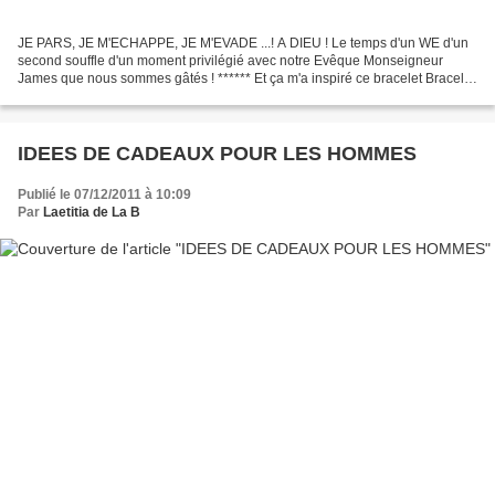
JE PARS, JE M'ECHAPPE, JE M'EVADE ...! A DIEU ! Le temps d'un WE d'un
second souffle d'un moment privilégié avec notre Evêque Monseigneur
James que nous sommes gâtés ! ****** Et ça m'a inspiré ce bracelet Bracelet
Sainte Trinité Coeur de nacre ... pour...
IDEES DE CADEAUX POUR LES HOMMES
Publié le 07/12/2011 à 10:09
Par
Laetitia de La B