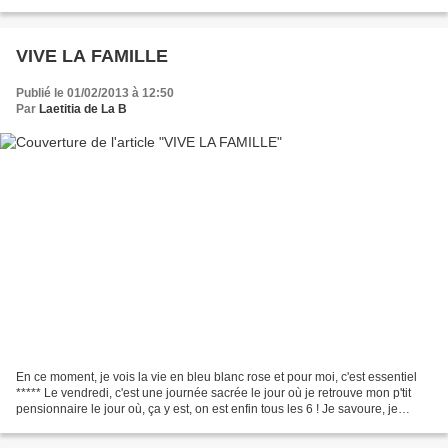
d'autres ont préféré le personnaliser pour représenter leur...
VIVE LA FAMILLE
Publié le 01/02/2013 à 12:50
Par
Laetitia de La B
En ce moment, je vois la vie en bleu blanc rose et pour moi, c'est essentiel
***** Le vendredi, c'est une journée sacrée le jour où je retrouve mon p'tit
pensionnaire le jour où, ça y est, on est enfin tous les 6 ! Je savoure, je
déguste, les yeux rivés...