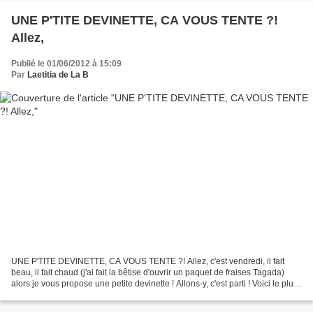
UNE P'TITE DEVINETTE, CA VOUS TENTE ?!
Allez,
Publié le 01/06/2012 à 15:09
Par
Laetitia de La B
UNE P'TITE DEVINETTE, CA VOUS TENTE ?! Allez, c'est vendredi, il fait
beau, il fait chaud (j'ai fait la bêtise d'ouvrir un paquet de fraises Tagada)
alors je vous propose une petite devinette ! Allons-y, c'est parti ! Voici le plus
GRAND collier de médailles...