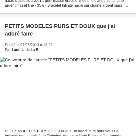
nacre s'associe avec l'argent massif Bracelet médaille d'ange sur chaîne
argent massif fine - 35 € - Bracelet Infinité nacre sur chaîne argent massif
fine - 29 € - Bracelet...
PETITS MODELES PURS ET DOUX que j'ai
adoré faire
Publié le 07/05/2013 à 12:01
Par
Laetitia de La B
PETITS MODELES PURS ET DOUX que j'ai adoré faire pour vous Le
bracelet personnalisé de Tiphaine, doux et délicat Bracelet Couronnée