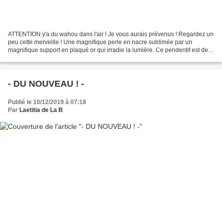
ATTENTION y'a du wahou dans l'air ! Je vous aurais prévenus ! Regardez un
peu cette merveille ! Une magnifique perle en nacre sublimée par un
magnifique support en plaqué or qui irradie la lumière. Ce pendentif est de
toute beauté ! Monté sur chaîne maille...
- DU NOUVEAU ! -
Publié le 10/12/2019 à 07:18
Par
Laetitia de La B