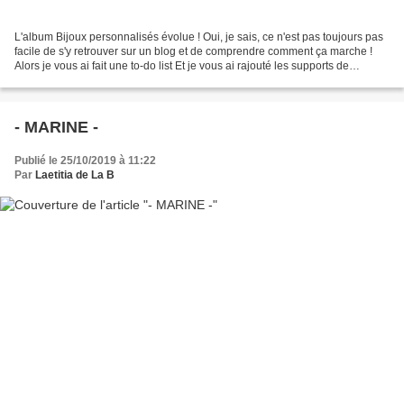
L'album Bijoux personnalisés évolue ! Oui, je sais, ce n'est pas toujours pas
facile de s'y retrouver sur un blog et de comprendre comment ça marche !
Alors je vous ai fait une to-do list Et je vous ai rajouté les supports de
bracelets personnalisés que...
- MARINE -
Publié le 25/10/2019 à 11:22
Par
Laetitia de La B