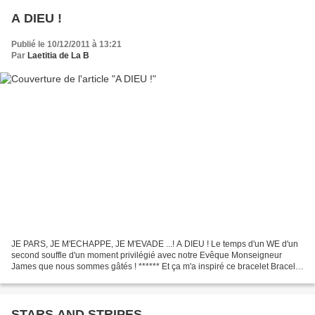
A DIEU !
Publié le 10/12/2011 à 13:21
Par
Laetitia de La B
JE PARS, JE M'ECHAPPE, JE M'EVADE ...! A DIEU ! Le temps d'un WE d'un
second souffle d'un moment privilégié avec notre Evêque Monseigneur
James que nous sommes gâtés ! ****** Et ça m'a inspiré ce bracelet Bracelet
Sainte Trinité Coeur de nacre ... pour...
STARS AND STRIPES