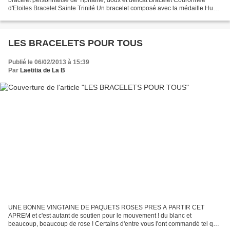
d'Etoiles Bracelet Sainte Trinité Un bracelet composé avec la médaille Hugo
que ma cllente avait déjà Plein de BO Papillon...
LES BRACELETS POUR TOUS
Publié le 06/02/2013 à 15:39
Par
Laetitia de La B
UNE BONNE VINGTAINE DE PAQUETS ROSES PRES A PARTIR CET
APREM et c'est autant de soutien pour le mouvement ! du blanc et
beaucoup, beaucoup de rose ! Certains d'entre vous l'ont commandé tel quel