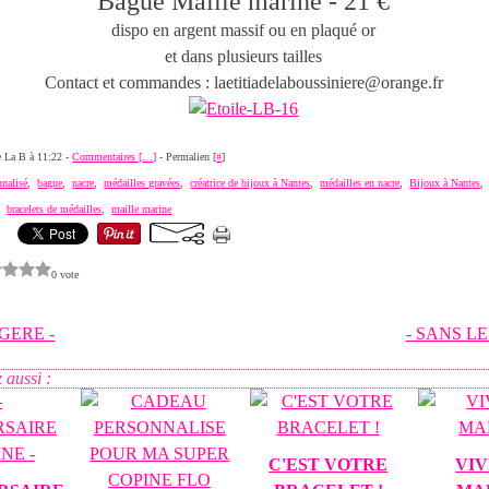
Bague Maille marine - 21 €
dispo en argent massif ou en plaqué or
et dans plusieurs tailles
Contact et commandes : laetitiadelaboussiniere@orange.fr
de La B à 11:22 -
Commentaires [
…
]
- Permalien [
#
]
nnalisé
,
bague
,
nacre
,
médailles gravées
,
créatrice de bijoux à Nantes
,
médailles en nacre
,
Bijoux à Nantes
,
bracelets de médailles
,
maille marine
0 vote
GERE -
- SANS LE
 aussi :
C'EST VOTRE
VIV