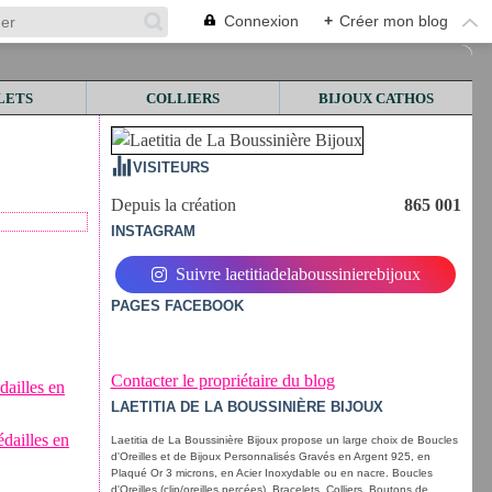
Connexion
+
Créer mon blog
LETS
COLLIERS
BIJOUX CATHOS
VISITEURS
Depuis la création
865 001
INSTAGRAM
Suivre laetitiadelaboussinierebijoux
PAGES FACEBOOK
Contacter le propriétaire du blog
LAETITIA DE LA BOUSSINIÈRE BIJOUX
Laetitia de La Boussinière Bijoux propose un large choix de Boucles
d'Oreilles et de Bijoux Personnalisés Gravés en Argent 925, en
Plaqué Or 3 microns, en Acier Inoxydable ou en nacre. Boucles
d'Oreilles (clip/oreilles percées), Bracelets, Colliers, Boutons de