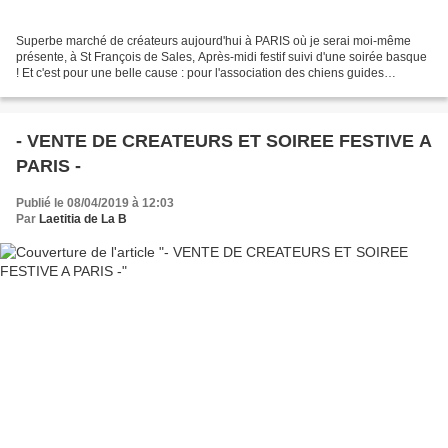
Superbe marché de créateurs aujourd'hui à PARIS où je serai moi-même
présente, à St François de Sales, Après-midi festif suivi d'une soirée basque
! Et c'est pour une belle cause : pour l'association des chiens guides
d'aveugle d'IDF ! Venez nombreux,...
- VENTE DE CREATEURS ET SOIREE FESTIVE A
PARIS -
Publié le 08/04/2019 à 12:03
Par
Laetitia de La B