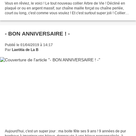
Vous en rêviez, le voici ! Le tout nouveau collier Arbre de Vie ! Décliné en
plaqué or ou en argent massif, sur chaîne maille forçat ou chaîne perlée,
court ou long, c'est comme vous voulez ! Et c'est surtout super joli ! Collier
Arbre de Vie sur chaîne...
- BON ANNIVERSAIRE ! -
Publié le 01/04/2019 à 14:17
Par
Laetitia de La B
Aujourd'hui, c'est un super jour : ma boite fête ses 9 ans ! 9 années de pur
bonheur à imaginer vos bijoux, donner vie à vos bijoux personnalisés, à