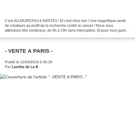
C'est AUJOURD'HUI à NANTES ! Et c'est chez moi ! Une magnifique vente
de créateurs au profit de la recherche contre le cancer ! Nous vous
attendons très nombreux, de 9h à 19h sans interruption. Et pour vous garer,
n'hésitez pas à aller au parking du Grand...
- VENTE A PARIS -
Publié le 12/04/2019 à 00:29
Par
Laetitia de La B