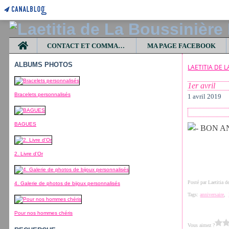
Home
CONTACT ET COMMANDES
MA PAGE FACEBOOK
ALBUMS PHOTOS
LAETITIA DE 
1er avril
Bracelets personnalisés
1 avril 2019
BAGUES
2. Livre d'Or
Posté par Laetitia 
4. Galerie de photos de bijoux personnalisés
Tags:
anniversaire
,
Pour nos hommes chéris
Vous aimez ?