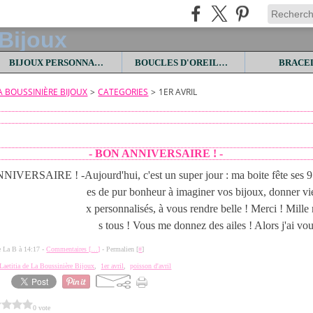
BIJOUX PERSONNALISES
BOUCLES D'OREILLES
BRACE
LA BOUSSINIÈRE BIJOUX
>
CATEGORIES
>
1ER AVRIL
- BON ANNIVERSAIRE ! -
Aujourd'hui, c'est un super jour : ma boite fête ses 
es de pur bonheur à imaginer vos bijoux, donner vi
x personnalisés, à vous rendre belle ! Merci ! Mille
s tous ! Vous me donnez des ailes ! Alors j'ai vou
de La B à 14:17 -
Commentaires [
…
]
- Permalien [
#
]
Laetitia de La Boussinière Bijoux
,
1er avril
,
poisson d'avril
0 vote