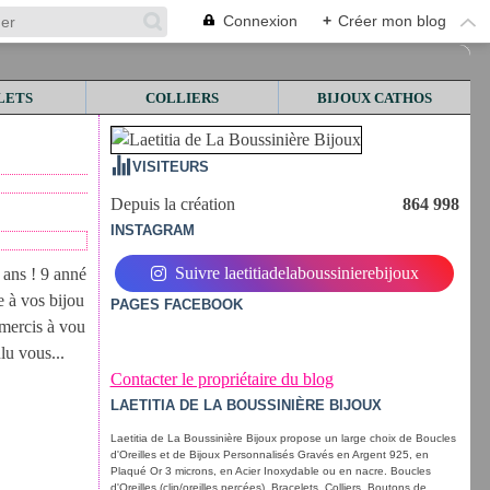
Connexion
+
Créer mon blog
LETS
COLLIERS
BIJOUX CATHOS
VISITEURS
Depuis la création
864 998
INSTAGRAM
Suivre laetitiadelaboussinierebijoux
9 ans ! 9 anné
e à vos bijou
PAGES FACEBOOK
 mercis à vou
lu vous...
Contacter le propriétaire du blog
LAETITIA DE LA BOUSSINIÈRE BIJOUX
Laetitia de La Boussinière Bijoux propose un large choix de Boucles
d'Oreilles et de Bijoux Personnalisés Gravés en Argent 925, en
Plaqué Or 3 microns, en Acier Inoxydable ou en nacre. Boucles
d'Oreilles (clip/oreilles percées), Bracelets, Colliers, Boutons de