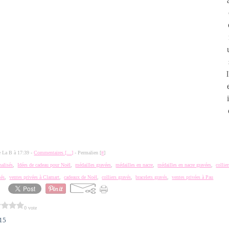
de La B à 17:39 -
Commentaires [
…
]
- Permalien [
#
]
nalisés
,
Idées de cadeau pour Noël
,
médailles gravées
,
médailles en nacre
,
médailles en nacre gravées
,
collie
sés
,
ventes privées à Clamart
,
cadeaux de Noël
,
colliers gravés
,
bracelets gravés
,
ventes privées à Pau
0 vote
015