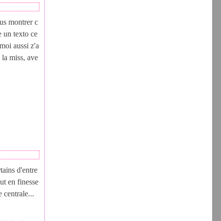
vous montrer c
e un texto ce
moi aussi z'a
 la miss, ave
tains d'entre
ut en finesse
 centrale...