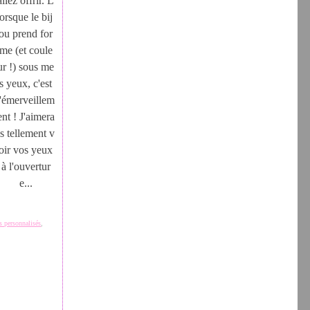
allez offrir. L
orsque le bij
ou prend for
me (et coule
ur !) sous me
s yeux, c'est
l'émerveillem
ent ! J'aimera
is tellement v
oir vos yeux
à l'ouvertur
e...
rs personnalisés
,