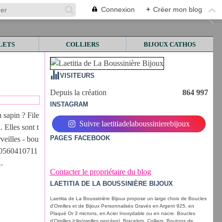
Connexion
+
Créer mon blog
LETS
COLLIERS
BIJOUX CATHOS
VISITEURS
Depuis la création
864 997
INSTAGRAM
 sapin ? File
Suivre laetitiadelaboussinierebijoux
. Elles sont t
PAGES FACEBOOK
veilles - bou
.10560410711
.
Contacter le propriétaire du blog
LAETITIA DE LA BOUSSINIÈRE BIJOUX
Laetitia de La Boussinière Bijoux propose un large choix de Boucles
d'Oreilles et de Bijoux Personnalisés Gravés en Argent 925, en
Plaqué Or 3 microns, en Acier Inoxydable ou en nacre. Boucles
d'Oreilles (clip/oreilles percées), Bracelets, Colliers, Boutons de