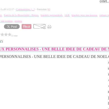
celet..
de La B à 12:17 -
Commentaires [
…
]
- Permalien [
#
]
ir
,
Laetitia de La Boussinière - Bijoux
,
bracelets personnalisés
,
LLB
,
bracelets pour une nounou
,
cadeaux 
ur une nounou
,
nounou
0 vote
015
UX PERSONNALISES - UNE BELLE IDEE DE CADEAU DE