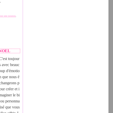
.
pour une nounou
,
 NOEL
C'est toujour
s avec beauc
oup d'émotio
n que nous é
changeons p
our créer et i
maginer le bi
jou personna
lisé que vous