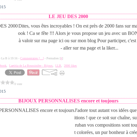
2015
LE JEU DES 2000
Dites, vous êtes incroyables ! On est près de 2000 fans sur 
ook ! Ca se fête !!! Alors je vous propose un jeu avec u
à valoir sur ma page ici ou sur mon blog Pour participer, c'est 
- aller sur ma page et la liker...
de La B à 19:16 -
Commentaires [
…
]
- Permalien [
#
]
ebook
,
Laetitia de La Boussinière - Bijoux
,
LLB
,
2000 likes
0 vote
2015
BIJOUX PERSONNALISES encore et toujours
J'adore tout autant vos idées q
itions ! que ce soit sur chaîne, s
ruban vos compositions sont tou
t colorées, un pur bonheur à crée