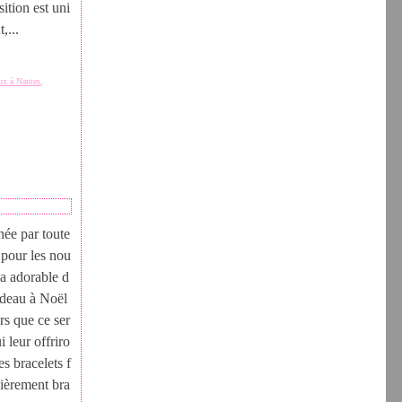
ition est uni
,...
oux à Nantes
,
hée par toute
pour les nou
ça adorable d
cadeau à Noël
urs que ce ser
i leur offriro
es bracelets f
nièrement bra