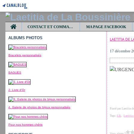
Home
CONTACT ET COMMANDES
MA PAGE FACEBOOK
ALBUMS PHOTOS
LAETITIA DE 
17 décembre 
Bracelets personnalisés
BAGUES
2. Livre d'Or
4. Galerie de photos de bijoux personnalisés
Posté par Laetitia 
Tags:
LB
,
Laetitia
Pour nos hommes chéris
Vous aimez ?