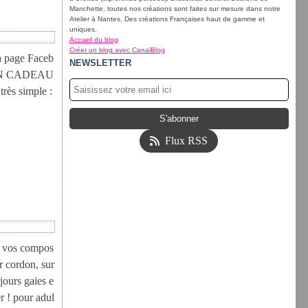
Manchette, toutes nos créations sont faites sur mesure dans notre
Atelier à Nantes. Des créations Françaises haut de gamme et
uniques.
Accueil du blog
Créer un blog avec CanalBlog
ma page Faceb
NEWSLETTER
n BON CADEAU
très simple :
Flux RSS
ue vos compos
ur cordon, sur
jours gaies e
r ! pour adul