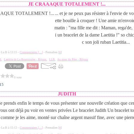
JE CRAAAQUE TOTALEMENT !...
... et je ne peux pas résister à l'envie de 
ette bouille à croquer ! Une amie m'envoi
matin : "ma fille me dit : Maman, rega'de, 
i un bracelet de la dame Laetitia !" so chic
c son joli ruban Laetitia...
de La B à 13:15 -
Commentaires [
…
]
- Permalien [
#
]
B
,
Laetitia de La Boussinière - Bijoux
,
LLB
,
Au nom du Père - Bijoux
0 vote
015
JUDITH
Je prends enfin le temps de vous présenter une nouvelle création que cer
vous ont déjà pu voir en ventes privées Le bracelet Judith Un bracelet to
comme je les aime, monté sur chaîne argent massif fine, avec une pierre
de La B à 15:12 -
Commentaires [
…
]
- Permalien [
#
]