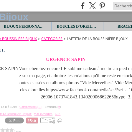
BIJOUX PERSONNALISES
BOUCLES D'OREILLES
BRACE
LA BOUSSINIÈRE BIJOUX
>
CATEGORIES
>
LAETITIA DE LA BOUSSINIÈRE BIJOUX
2015
URGENCE SAPIN
Vous cherchez encore LE sublime cadeau à mettre au pied du
z sur ma page, et admirez les créations qu'il me reste en stock
outes classées en albums photos "Vide Merveilles" Vide Mer
cles d'oreilles https://www.facebook.com/media/set/?set=a
26906.1073741843.134020906662265&type=3..
de La B à 15:10 -
Commentaires [
…
]
- Permalien [
#
]
 de La Boussinière - Bijoux
,
vide merveilles
,
LLB
0 vote