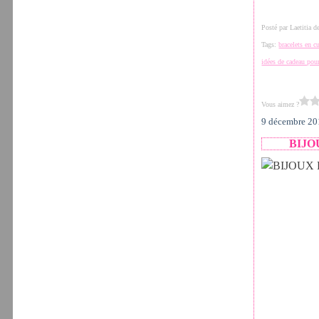
Posté par Laetitia 
Tags:
bracelets en cu
idées de cadeau po
Vous aimez ?
9 décembre 2
BIJO