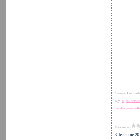
Posté par Laetitia 
Tags:
bijoux person
bracelets personnali
Vous aimez ?
3 décembre 2