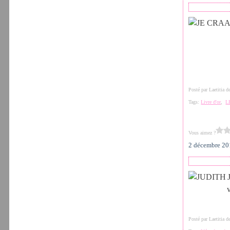
Posté par Laetitia 
Tags:
Livre d'or
,
L
Vous aimez ?
2 décembre 2
Posté par Laetitia 