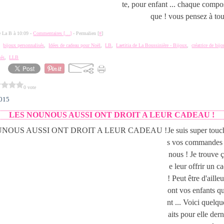
te, pour enfant ... chaque compos
que ! vous pensez à tout
de La B à 10:09 -
Commentaires [
…
]
- Permalien [
#
]
,
bijoux personnalisés
,
Idées de cadeau pour Noël
,
LB
,
Laetitia de La Boussinière - Bijoux
,
créatrice de bij
sés
,
LLB
0 vote
2015
LES NOUNOUS AUSSI ONT DROIT A LEUR CADEAU !
Je suis super touc
s vos commandes 
nous ! Je trouve 
e leur offrir un 
! Peut être d'aille
ont vos enfants qu
nt ... Voici quelqu
aits pour elle der