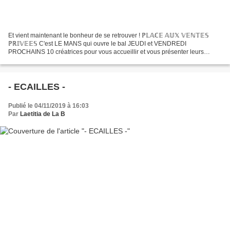
Et vient maintenant le bonheur de se retrouver ! ℙ𝕃𝔸ℂ𝔼 𝔸𝕌𝕏 𝕍𝔼ℕ𝕋𝔼𝕊
ℙℝ𝕀𝕍𝔼𝔼𝕊 C'est LE MANS qui ouvre le bal JEUDI et VENDREDI
PROCHAINS 10 créatrices pour vous accueillir et vous présenter leurs
merveilles ! Avec Croix De Madouce La fabrique à bulles Au...
- ECAILLES -
Publié le 04/11/2019 à 16:03
Par
Laetitia de La B