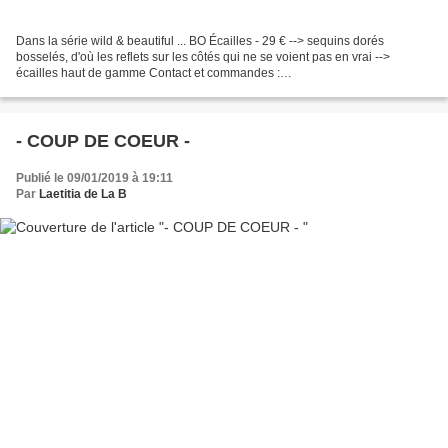
Dans la série wild & beautiful ... BO Écailles - 29 € --> sequins dorés
bosselés, d'où les reflets sur les côtés qui ne se voient pas en vrai -->
écailles haut de gamme Contact et commandes :
laetitiadelaboussiniere@orange.fr www.laetitiadelaboussiniere.com...
- COUP DE COEUR -
Publié le 09/01/2019 à 19:11
Par
Laetitia de La B