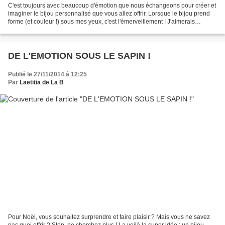
C'est toujours avec beaucoup d'émotion que nous échangeons pour créer et
imaginer le bijou personnalisé que vous allez offrir. Lorsque le bijou prend
forme (et couleur !) sous mes yeux, c'est l'émerveillement ! J'aimerais
tellement voir vos yeux à l'ouverture...
DE L'EMOTION SOUS LE SAPIN !
Publié le 27/11/2014 à 12:25
Par
Laetitia de La B
Pour Noël, vous souhaitez surprendre et faire plaisir ? Mais vous ne savez
pas quoi offrir ? Stop, ne cherchez plus ! La voilà la super idée : un bijou