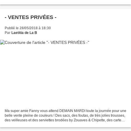
- VENTES PRIVÉES -
Publié le 28/05/2018 à 18:30
Par
Laetitia de La B
Ma super amie Fanny vous attend DEMAIN MARDI toute la journée pour une
belle vente pleine de couleurs ! Des sacs, des foutas, de très jolies trousses,
des veilleuses et des serviettes brodées by Zouaves & Chipette, des cartes,
des tableaux by La Ringlette...