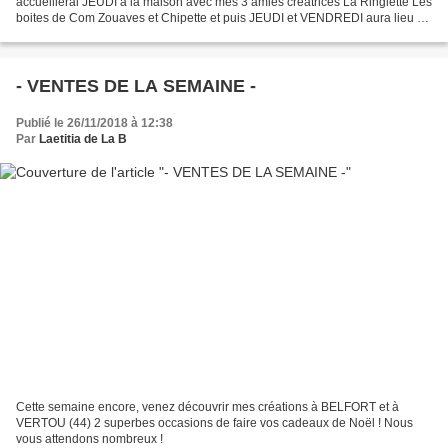
accueillerai JEUDI à la maison avec mes 3 amies créatrices La Ringlette Les
boites de Com Zouaves et Chipette et puis JEUDI et VENDREDI aura lieu à
Versailles une vente où vous...
- VENTES DE LA SEMAINE -
Publié le 26/11/2018 à 12:38
Par
Laetitia de La B
Cette semaine encore, venez découvrir mes créations à BELFORT et à
VERTOU (44) 2 superbes occasions de faire vos cadeaux de Noël ! Nous
vous attendons nombreux !