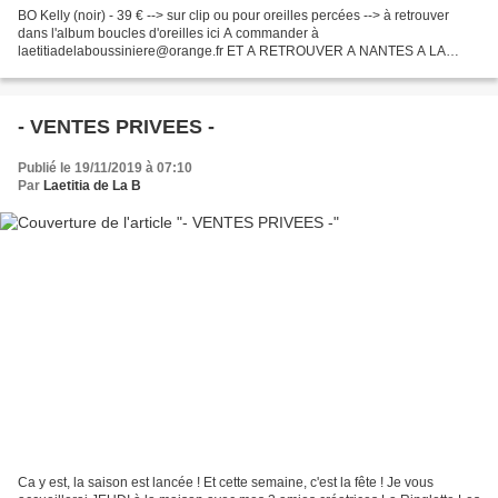
BO Kelly (noir) - 39 € --> sur clip ou pour oreilles percées --> à retrouver
dans l'album boucles d'oreilles ici A commander à
laetitiadelaboussiniere@orange.fr ET A RETROUVER A NANTES A LA
VENTE QUI A LIEU DEMAIN ! avec Bertrand Lethu, qui viendra dédicacer...
- VENTES PRIVEES -
Publié le 19/11/2019 à 07:10
Par
Laetitia de La B
Ca y est, la saison est lancée ! Et cette semaine, c'est la fête ! Je vous