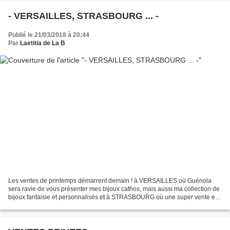
- VERSAILLES, STRASBOURG ... -
Publié le 21/03/2018 à 20:44
Par
Laetitia de La B
Les ventes de printemps démarrent demain ! à VERSAILLES où Guénola
sera ravie de vous présenter mes bijoux cathos, mais aussi ma collection de
bijoux fantaisie et personnalisés et à STRASBOURG où une super vente est
organisée par le Cours Kerrade de Landsberg...