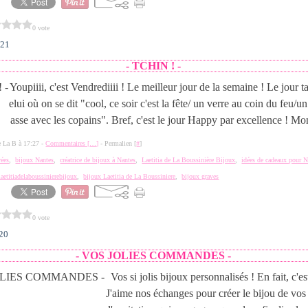
0 vote
021
- TCHIN ! -
Youpiiii, c'est Vendrediiii ! Le meilleur jour de la semaine ! Le jour t
elui où on se dit "cool, ce soir c'est la fête/ un verre au coin du feu/un
asse avec les copains". Bref, c'est le jour Happy par excellence ! Mo
de La B à 17:27 -
Commentaires [
…
]
- Permalien [
#
]
vées
,
bijoux Nantes
,
créatrice de bijoux à Nantes
,
Laetitia de La Boussinière Bijoux
,
idées de cadeaux pour N
laetitiadelaboussinierebijoux
,
bijoux Laetitia de La Boussiniere
,
bijoux graves
0 vote
020
- VOS JOLIES COMMANDES -
Vos si jolis bijoux personnalisés ! En fait, c'e
J'aime nos échanges pour créer le bijou de vos