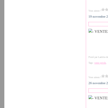
Vous aimez ?
19 novembre 
Posté par Laetitia 
Tags:
vente privée
Vous aimez ?
26 novembre 