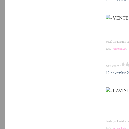
13 novembre 
Posté par Laetitia 
Tags:
vente privée
Vous aimez ?
10 novembre 
Posté par Laetitia 
Tags:
bijoux fantais