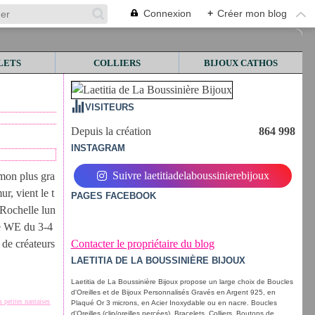
Connexion
+
Créer mon blog
LETS
COLLIERS
BIJOUX CATHOS
VISITEURS
Depuis la création
864 998
INSTAGRAM
Suivre laetitiadelaboussinierebijoux
 mon plus gra
, vient le t
PAGES FACEBOOK
 Rochelle lun
le WE du 3-4
de créateurs
Contacter le propriétaire du blog
LAETITIA DE LA BOUSSINIÈRE BIJOUX
Laetitia de La Boussinière Bijoux propose un large choix de Boucles
d'Oreilles et de Bijoux Personnalisés Gravés en Argent 925, en
s petites nantaises
Plaqué Or 3 microns, en Acier Inoxydable ou en nacre. Boucles
d'Oreilles (clip/oreilles percées), Bracelets, Colliers, Boutons de