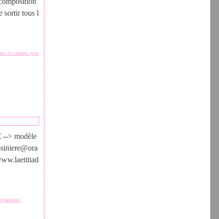
 composition
 sortir tous l
dées de cadeaux pour
€ --> modèle
ussiniere@ora
/www.laetitiad
e fantaisie
,