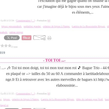
l'excitation qui me gagne quand on finalise la
car j'imagine déjà le bijou sous mes yeux J'aime
es éléments,...
de La B à 13:54 -
Commentaires [
…
]
- Permalien [
#
]
,
bijoux personnalisés
,
médailles gravées
,
créatrice de bijoux à Nantes
,
Laetitia de La Boussinière Bijoux
,
i
nnalisés
,
cadeau unique
0 vote
2019
- TOI TOI ...-
🎶 Toi toi mon doigt, toi toi mon tout mon roi 🎵 Bague Trio - 44 
en plaqué or --> tailles du 50 au 60 A commander à laetitiadelabo
nge.fr Et à retrouver avec les autres merveilles de bagues ici http:/
elaboussinie...
de La B à 11:15 -
Commentaires [
…
]
- Permalien [
#
]
ie
,
bijoux
,
créatrice de bijoux à Nantes
,
Laetitia de La Boussinière Bijoux
,
idées de cadeaux pour Noël
,
haut
plaqué or