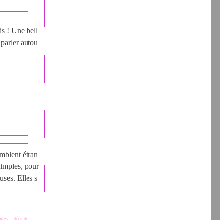
is ! Une bell
 parler autou
emblent étran
simples, pour
uses. Elles s
antes
,
idées de