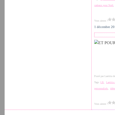
cadeaux pour Noël
Vous aimez ?
1 décembre 2
Posté par Laetitia 
Tags:
LB
,
Laetitia
personnalisés
,
idée
Vous aimez ?