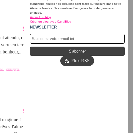
Manchette, toutes nos créations sont faites sur mesure dans notre
Atelier à Nantes. Des créations Françaises haut de gamme et
uniques.
Accueil du blog
Créer un blog avec CanalBlog
NEWSLETTER
ant attendu, c
 verre en terr
n bonheur,...
Flux RSS
oël
,
champagne
st magique !
 rêves J'aime