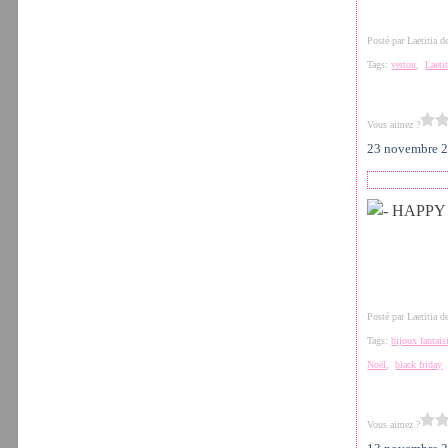
Posté par Laetitia 
Tags:
vertou
,
Laeti
Vous aimez ?
23 novembre 
Posté par Laetitia 
Tags:
bijoux fantais
Noël
,
black friday
Vous aimez ?