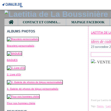
Home
CONTACT ET COMMANDES
MA PAGE FACEBOOK
ALBUMS PHOTOS
LAETITIA DE 
idees de cad
Bracelets personnalisés
23 novembre 
BAGUES
2. Livre d'Or
4. Galerie de photos de bijoux personnalisés
Posté par Laetitia 
Pour nos hommes chéris
Tags:
Nantes
,
Laet