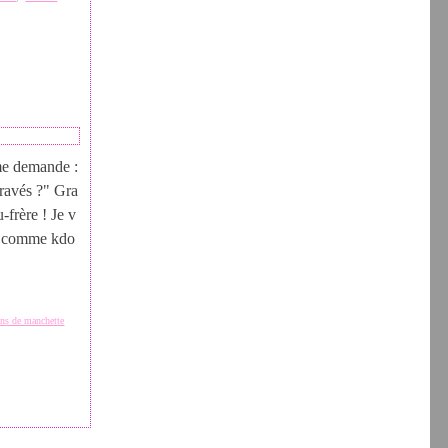
 me demande :
gravés ?" Gra
-frère ! Je v
és comme kdo
ns de manchette