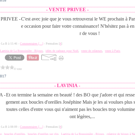
2018
- VENTE PRIVEE -
C'est avec joie que je vous retrouverai le WE prochain à Par
e occasion pour faire votre connaissance! N'hésitez pas à en
r de vous !
de La B à 15:46 -
Commentaires [
…
]
- Permalien [
#
]
,
Laetitia de La Boussinière - Bijoux
,
idées de cadeaux pour Noël
,
vente de créateurs
,
vente à Paris
0 vote
2017
- LAVINIA -
Et on termine la semaine en beauté ! des BO que j'adore et qui ress
gement aux boucles d'oreilles Joséphine Mais je les ai voulues plus 
toutes celles d'entre vous qui n'aiment pas les boucles trop volumine
ont légères,...
de La B à 08:09 -
Commentaires [
…
]
- Permalien [
#
]
ie
,
boucles d'oreilles
,
boucles d'oreilles sur clip
,
Laetitia de La Boussinière - Bijoux
,
créatrice de bijoux à N