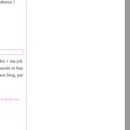
mbreux !
s + ma joli
assée et fina
mon blog, par
s de cadeaux pour