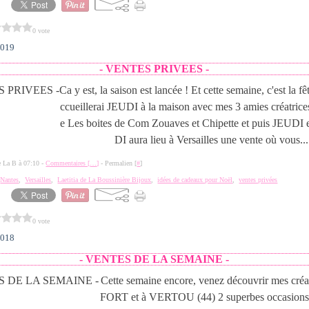
0 vote
2019
- VENTES PRIVEES -
Ca y est, la saison est lancée ! Et cette semaine, c'est la fê
ccueillerai JEUDI à la maison avec mes 3 amies créatrice
e Les boites de Com Zouaves et Chipette et puis JEU
DI aura lieu à Versailles une vente où vous...
de La B à 07:10 -
Commentaires [
…
]
- Permalien [
#
]
,
Nantes
,
Versailles
,
Laetitia de La Boussinière Bijoux
,
idées de cadeaux pour Noël
,
ventes privées
0 vote
2018
- VENTES DE LA SEMAINE -
Cette semaine encore, venez découvrir mes cré
FORT et à VERTOU (44) 2 superbes occasions 