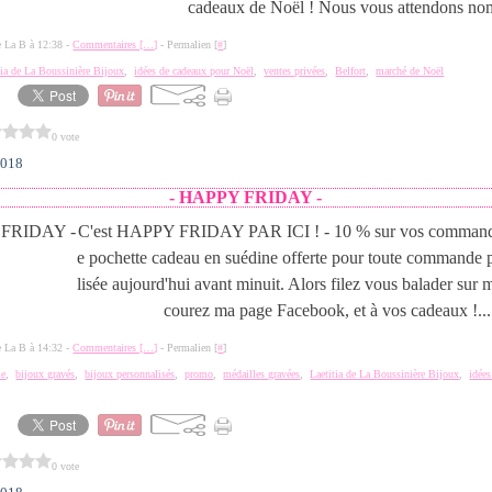
cadeaux de Noël ! Nous vous attendons no
de La B à 12:38 -
Commentaires [
…
]
- Permalien [
#
]
tia de La Boussinière Bijoux
,
idées de cadeaux pour Noël
,
ventes privées
,
Belfort
,
marché de Noël
0 vote
2018
- HAPPY FRIDAY -
C'est HAPPY FRIDAY PAR ICI ! - 10 % sur vos commande
e pochette cadeau en suédine offerte pour toute commande p
lisée aujourd'hui avant minuit. Alors filez vous balader sur 
courez ma page Facebook, et à vos cadeaux !...
de La B à 14:32 -
Commentaires [
…
]
- Permalien [
#
]
ie
,
bijoux gravés
,
bijoux personnalisés
,
promo
,
médailles gravées
,
Laetitia de La Boussinière Bijoux
,
idée
0 vote