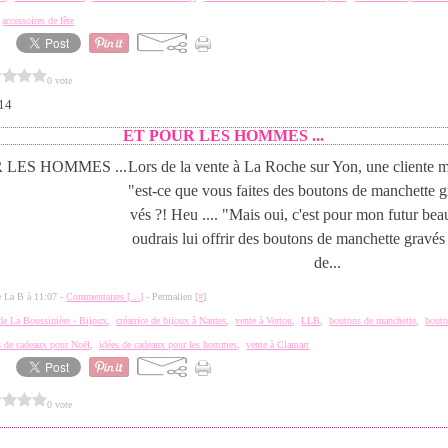
,
accessoires de fête
0 vote
014
ET POUR LES HOMMES ...
Lors de la vente à La Roche sur Yon, une cliente
"est-ce que vous faites des boutons de manchette 
vés ?! Heu .... "Mais oui, c'est pour mon futur beau
oudrais lui offrir des boutons de manchette grav
de...
de La B à 11:07 -
Commentaires [
…
]
- Permalien [
#
]
 de La Boussinière - Bijoux
,
créatrice de bijoux à Nantes
,
vente à Vertou
,
LLB
,
boutons de manchette
,
bouto
s de cadeaux pour Noël
,
idées de cadeaux pour les hommes
,
vente à Clamart
0 vote