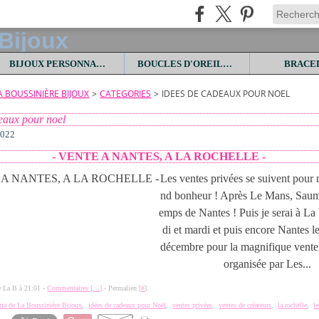
BIJOUX PERSONNALISES
BOUCLES D'OREILLES
BRACE
LA BOUSSINIÈRE BIJOUX
>
CATEGORIES
>
IDEES DE CADEAUX POUR NOEL
eaux pour noel
2022
- VENTE A NANTES, A LA ROCHELLE -
Les ventes privées se suivent pour
nd bonheur ! Après Le Mans, Saumur
emps de Nantes ! Puis je serai à La
di et mardi et puis encore Nantes 
décembre pour la magnifique vente 
organisée par Les...
de La B à 21:01 -
Commentaires [
…
]
- Permalien [
#
]
itia de La Boussinière Bijoux
,
idées de cadeaux pour Noël
,
ventes privées
,
ventes de créateurs
,
la rochelle
,
le